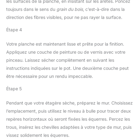
les surfaces de la planche, en insistant sur les arêtes. Poncez
résistance à l'abrasion
élastiques au poignet, ce
sans entrave ; une
toujours dans le sens du
grain du bois
, c’est-à-dire dans la
qui les rend extensibles
solution quotidienne
direction des fibres visibles, pour ne pas rayer la surface.
et agréables à porter,
pour une sécurité accrue
rendant les gants très
sur le lieu de travail dans
Étape 4
habiles et antidérapants.
de nombreux secteurs.
Le poignet tricoté n'est
Votre planche est maintenant lisse et prête pour la finition.
pas facile à découdre,
prolongeant la durée de
Appliquez une couche de peinture ou de vernis avec votre
vie des gants.
pinceau. Laissez sécher complètement en suivant les
UTILISATIONS
instructions indiquées sur le pot. Une deuxième couche peut
MULTIPLES : Idéaux pour
être nécessaire pour un rendu impeccable.
des travaux légers à
moyens tels que
Étape 5
l'assemblage, la
réparation automobile, le
Pendant que votre étagère sèche, préparez le mur. Choisissez
jardinage, le bricolage,
l'entreposage, la
l’emplacement, puis utilisez le niveau à bulle pour tracer deux
construction,
repères horizontaux où seront fixées les équerres. Percez les
l'amélioration de la
trous, insérez les chevilles adaptées à votre type de mur, puis
maison, etc. Avec un
vissez solidement les équerres.
pack de 12 paires, ces