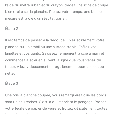
Fabriqué en polyester
durée de vie ; 3. N’utilisez
respirants font de ces
l’aide du mètre ruban et du crayon, tracez une ligne de coupe
respirant qui aide à
pas ces batteries avec
gants un choix approprié
réduire l'accumulation de
bien droite sur la planche. Prenez votre temps, une bonne
d’autres appareils afin
pour réduire la
chaleur, garantissant que
mesure est la clé d’un résultat parfait.
d’éviter toute surcharge.
transpiration et la fatigue.
les gants restent
MULTI-USAGE : pour le
confortables même
Étape 2
bricolage, la réparation
après une utilisation
automobile, l'entrepôt, la
prolongée.
Il est temps de passer à la découpe. Fixez solidement votre
construction, la
ANTIDÉRAPANT : Les
rénovation, les travaux
planche sur un établi ou une surface stable. Enfilez vos
gants sont revêtus d'une
de précision, le jardinage
lunettes et vos gants. Saisissez fermement la scie à main et
couche de PU sur la
et l'assemblage, les
paume et les bouts des
commencez à scier en suivant la ligne que vous venez de
gants Unigloves Nitrex
doigts, offrant une prise
tracer. Allez-y doucement et régulièrement pour une coupe
290G offrent souplesse
ferme et une grande
et dextérité ainsi qu'une
nette.
durabilité. Que vous
protection fiable contre
travailliez à l'intérieur ou
Étape 3
l'abrasion et les
à l'extérieur, ces gants de
déchirures. RÉSISTANCE
travail offrent une
À L'ABRASION : les gants
Une fois la planche coupée, vous remarquerez que les bords
protection confortable et
de manutention générale
sont un peu rêches. C’est là qu’intervient le ponçage. Prenez
fiable pour vos mains.
Nitrex 290G permettent
CONFORTABLE : Nos
votre feuille de papier de verre et frottez délicatement toutes
une dextérité et une
gants de travail sont