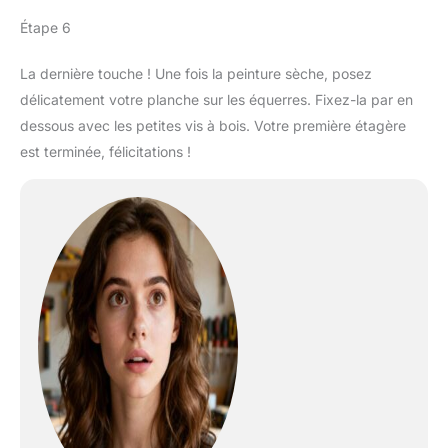
gants offrent un rapport
Étape 6
qualité-prix exceptionnel
et des performances
durables, adaptés aux
La dernière touche ! Une fois la peinture sèche, posez
hommes et aux femmes.
délicatement votre planche sur les équerres. Fixez-la par en
dessous avec les petites vis à bois. Votre première étagère
est terminée, félicitations !