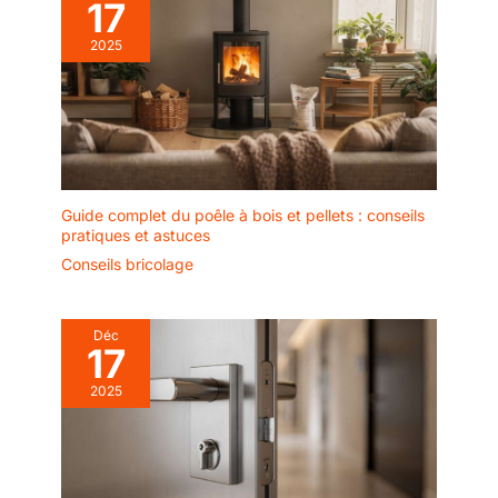
17
2025
Guide complet du poêle à bois et pellets : conseils
pratiques et astuces
Conseils bricolage
Déc
17
2025