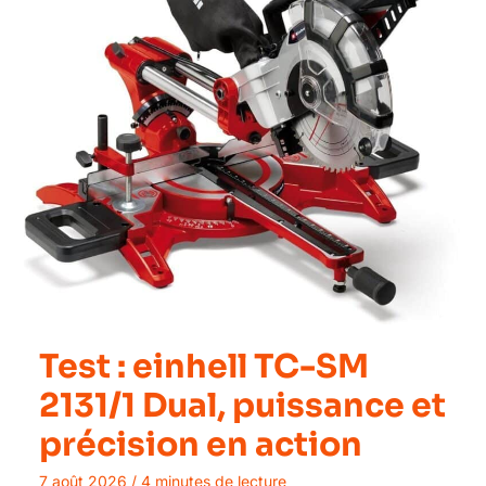
Test : einhell TC-SM
2131/1 Dual, puissance et
précision en action
7 août 2026
/
4 minutes de lecture