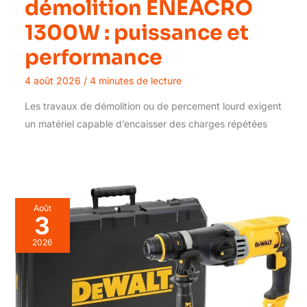
démolition ENEACRO
1300W : puissance et
performance
4 août 2026
/
4 minutes de lecture
Les travaux de démolition ou de percement lourd exigent
un matériel capable d’encaisser des charges répétées
Août
3
2026