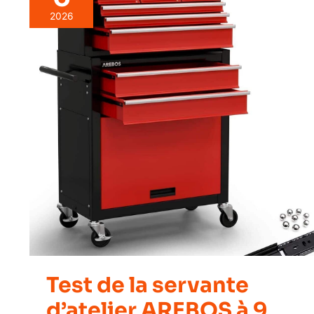
2026
Test de la servante
d’atelier AREBOS à 9