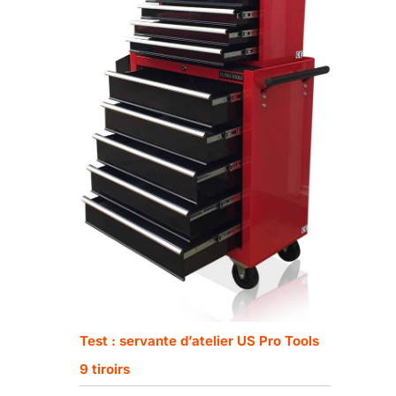
Test : servante d’atelier US Pro Tools
9 tiroirs