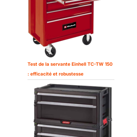
Test de la servante Einhell TC-TW 150
: efficacité et robustesse