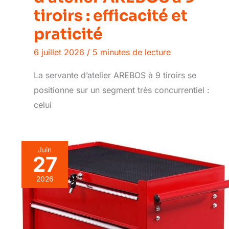
tiroirs : efficacité et
praticité
6 juillet 2026
/
5 minutes de lecture
La servante d’atelier AREBOS à 9 tiroirs se
positionne sur un segment très concurrentiel :
celui
Juin
27
2026