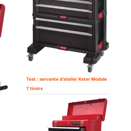
Test : servante d’atelier Keter Module
7 tiroirs