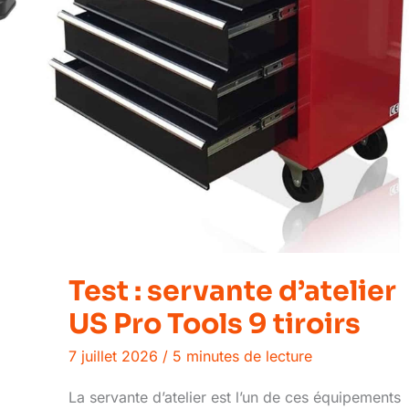
Test : servante d’atelier
US Pro Tools 9 tiroirs
7 juillet 2026
/
5 minutes de lecture
La servante d’atelier est l’un de ces équipements