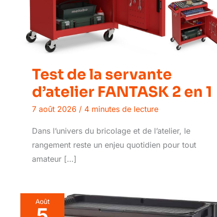
Test de la servante
d’atelier FANTASK 2 en 1
7 août 2026
/
4 minutes de lecture
Dans l’univers du bricolage et de l’atelier, le
rangement reste un enjeu quotidien pour tout
amateur […]
Août
5