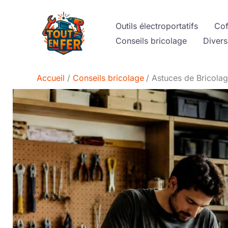
Aller
au
Outils électroportatifs
Cof
contenu
Conseils bricolage
Divers
Accueil
Conseils bricolage
Astuces de Bricolag