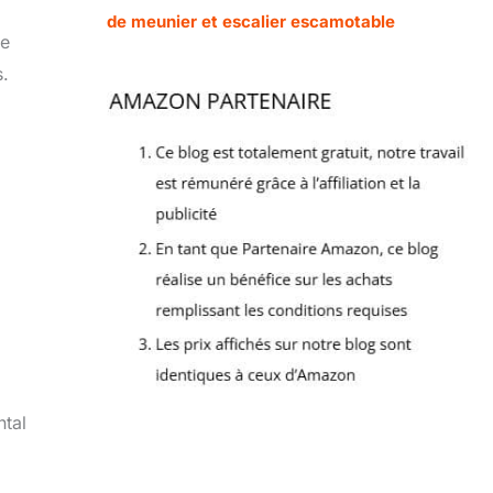
de meunier et escalier escamotable
te
s.
ntal