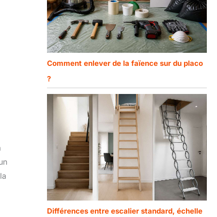
Comment enlever de la faïence sur du placo
?
à
 un
la
Différences entre escalier standard, échelle