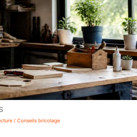
s
ecture
/
Conseils bricolage