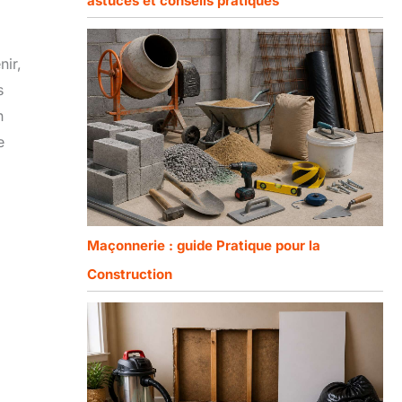
astuces et conseils pratiques
nir,
s
n
e
Maçonnerie : guide Pratique pour la
Construction