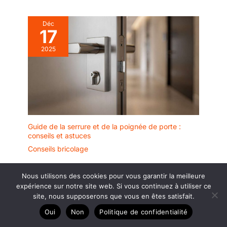
Déc
17
2025
Guide de la serrure et de la poignée de porte :
conseils et astuces
Conseils bricolage
Nous utilisons des cookies pour vous garantir la meilleure
expérience sur notre site web. Si vous continuez à utiliser ce
site, nous supposerons que vous en êtes satisfait.
Oui
Non
Politique de confidentialité