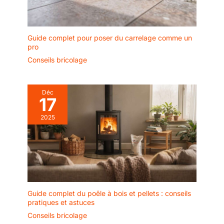
Guide complet pour poser du carrelage comme un
pro
Conseils bricolage
Déc
17
2025
Guide complet du poêle à bois et pellets : conseils
pratiques et astuces
Conseils bricolage