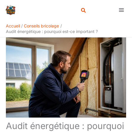
Aller
Rechercher
au
contenu
Accueil
Conseils bricolage
Audit énergétique : pourquoi est-ce important ?
Audit énergétique : pourquoi