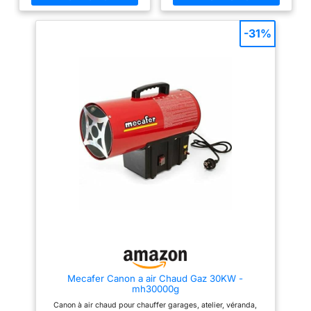
danoise, classe de protection
Compact et portatif; design auto
IP44 Le détendeur de gaz livré
stable Détendeur CE 700mbar
est adapté aux normes
et tuyau fourni
-31%
francaises Livré avec réducteur
de pression pour bouteille de
gaz FR. Fonctionnement
possible au propane ou au
butane, tuyau raccord de gaz
(normes francaises) compris
dans le contenu de la livraison
Idéal pour, par exemple, pour
réchauffer un atelier, un
entrepôt, un garage, une cave
voire une tente de fête, ou
encore effectuer une mise hors-
gel etc.
Mecafer Canon a air Chaud Gaz 30KW -
mh30000g
Canon à air chaud pour chauffer garages, atelier, véranda,