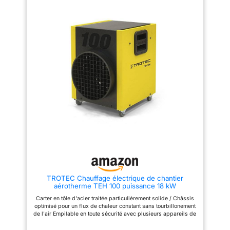
fiable contre les projections
d'eau pour une utilisation
intensive. Idéal comme
chauffage d'atelier durable
conçu pour les conditions
exigeantes. 🌡️Contrôle de
température: avec le thermostat
intégré, réglez la chaleur en
continu de 5 à 35°C selon vos
besoins. Ce canon à chaleur
maintient une ambiance
constante et réduit les coûts de
fonctionnement grâce à son
arrêt automatique intelligent.
❄️Utilisation toute l'année:
profitez du mode ventilateur
seul pour obtenir de l'air frais
lors des chaudes journées
d'été. Une sécurité maximale
est assurée par la protection
contre la surchauffe et une
poignée de transport isolée
pour. 🔥Chaleur propre: ce
TROTEC Chauffage électrique de chantier
radiateur électrique fonctionne
aérotherme TEH 100 puissance 18 kW
sans gaz d'échappement, sans
odeurs désagréables et sans
Carter en tôle d'acier traitée particulièrement solide / Châssis
créer d'humidité. La solution
optimisé pour un flux de chaleur constant sans tourbillonement
parfaite pour les espaces
de l'air Empilable en toute sécurité avec plusieurs appareils de
intérieurs fermés ainsi que pour
mêmes dimensions pour l'entreposage et le transport / Carter à
soutenir efficacement le
double paroi pour minimiser l'échauffement de la tôle Raccord