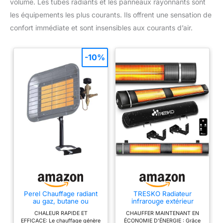
volume. Les tubes radiants et les panneaux rayonnants sont
les équipements les plus courants. Ils offrent une sensation de
confort immédiate et sont insensibles aux courants d’air.
-10%
Perel Chauffage radiant
TRESKO Radiateur
au gaz, butane ou
infrarouge extérieur
propane, 4500 W
3000W | Chauffage
CHALEUR RAPIDE ET
CHAUFFER MAINTENANT EN
radiant terrasse | murale |
EFFICACE: Le chauffage génère
ÉCONOMIE D'ÉNERGIE : Grâce