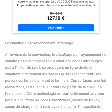
serre, chapiteau, entrepot jusqu'à 300M2 Fonctionne au gaz
Propane (Butane possible sur courte durée) Ventilateur intégré
(sur 230V obligatoire) Allumage facile par piezo, sécurité
surchauffe et coupure gaz Compact et portatif; design auto
184,90 €
stable Détendeur CE 700mbar et tuyau fourni
127,18 €
Le chauffage par rayonnement infrarouge
À l’inverse de la convection, le chauffage par rayonnement ne
chauffe pas directement l’air. Il émet des ondes infrarouges
qui, à l’instar du soleil, se propagent en ligne droite et
chauffent directement les masses qu’elles rencontrent : les
personnes, les objets, le sol et les murs. Ces surfaces, une fois
réchauffées, restituent à leur tour une partie de la chaleur à
l’air ambiant. Cette technologie est particulièrement adaptée
pour le
chauffage de zones spécifiques
(postes de travail,
zones de chargement) sans avoir à chauffer l’intégralité du