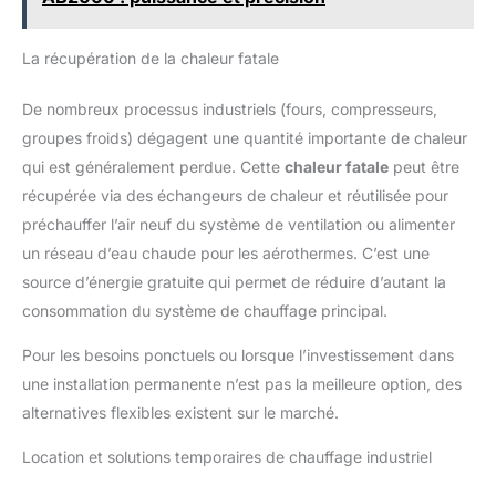
CONSEILS POUR SUIVRE
pièces sous contrôle
VOTRE CONSOMMATION :
CONFORT PIÈCE PAR PIÈCE
visualisez votre historique
- Réglez la température
La récupération de la chaleur fatale
et consultez votre bilan
idéale dans chaque pièce
économies d'énergie
individuellement;
personnalisé?pour suivre et
Enregistrez votre scénario
De nombreux processus industriels (fours, compresseurs,
optimiser votre
préféré pour une utilisation
consommation d'énergie
future INSTALLATION
groupes froids) dégagent une quantité importante de chaleur
COMPLETEZ VOTRE
RAPIDE ET FACILE -
qui est généralement perdue. Cette
chaleur fatale
peut être
INSTALLATION : ajoutez
Remplacez simplement
des Têtes Thermostatiques
votre ancienne vanne de
récupérée via des échangeurs de chaleur et réutilisée pour
Intelligentes Additionnelles,
radiateur par Kasa et suivez
elles activent elles-mêmes
le guide étape par étape
préchauffer l’air neuf du système de ventilation ou alimenter
indépendamment la chauffe
dans l'application pour
de chaque radiateur
l'installation; Vous pouvez
un réseau d’eau chaude pour les aérothermes. C’est une
NETATMO ASSISTANCE : si
faire tout cela vous-même
source d’énergie gratuite qui permet de réduire d’autant la
vous avez besoin d’aide
sans aucune difficulté
pour installer/utiliser votre
PROTECTION CONTRE LE
consommation du système de chauffage principal.
produit, rendez-vous sur
GEL - gardez vos tuyaux
notre assistance
hors gel et votre maison en
Helpcenter,netatmo
sécurité VERROUILLAGE
Pour les besoins ponctuels ou lorsque l’investissement dans
ENFANT - Empêchez les
enfants de régler
une installation permanente n’est pas la meilleure option, des
involontairement votre
alternatives flexibles existent sur le marché.
radiateur
Location et solutions temporaires de chauffage industriel