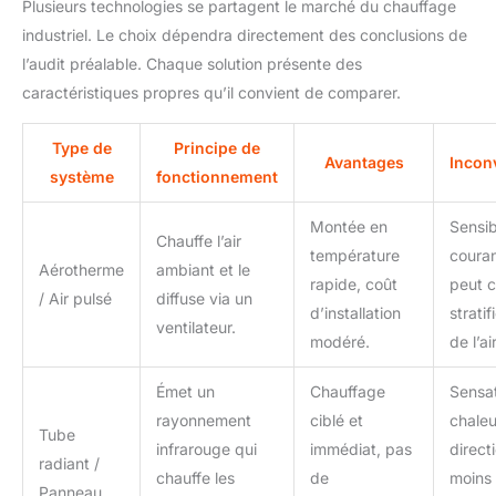
Plusieurs technologies se partagent le marché du chauffage
industriel. Le choix dépendra directement des conclusions de
l’audit préalable. Chaque solution présente des
caractéristiques propres qu’il convient de comparer.
Type de
Principe de
Avantages
Incon
système
fonctionnement
Montée en
Sensib
Chauffe l’air
température
couran
Aérotherme
ambiant et le
rapide, coût
peut c
/ Air pulsé
diffuse via un
d’installation
stratif
ventilateur.
modéré.
de l’a
Émet un
Chauffage
Sensa
rayonnement
ciblé et
chaleu
Tube
infrarouge qui
immédiat, pas
direct
radiant /
chauffe les
de
moins 
Panneau