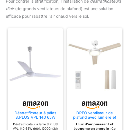
Pour contrer la stratification, l’installation de
destratificateurs
d’air
(de grands ventilateurs de plafond) est une solution
efficace pour rabattre l’air chaud vers le sol.
Déstratificateur à pâles
DREO ventilateur de
S.PLUS VPL 140 65W
plafond avec lumière et
débit 12000m3/h
télécommande 132 cm,
Déstratificateur à lame S.PLUS
𝗙𝗹𝘂𝘅 𝗱’𝗮𝗶𝗿 𝗽𝘂𝗶𝘀𝘀𝗮𝗻𝘁 𝗲𝘁
économie d'énergie
ventilateur blanc, 5
VPL 140 65W débit 12000m3/h
é𝗰𝗼𝗻𝗼𝗺𝗲 𝗲𝗻 é𝗻𝗲𝗿𝗴𝗶𝗲 : Ce