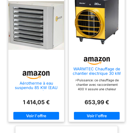
WARMTEC Chauffage de
chantier électrique 30 kW
- Aérotherme industriel
⚡Puissance: ce chauffage de
400V robuste pour atelier
Aérotherme à eau
chantier avec raccordement
et garage - Radiateur
suspendu 85 KW (EAU
400 V assure une chaleur
soufflant en acier avec
90°C/AIR 12°C) CALIS
immédiate dans les grands
thermostat et protection
630 Sovelor
volumes comme un atelier.
IP24 et contre la
1 414,05 €
653,99 €
Grâce à des éléments
surchauffe
chauffants efficaces et
économes, vous atteignez la
température cible très
rapidement. 🏗️Robuste pour
chantiers: le boîtier en acier
résistant offre une protection