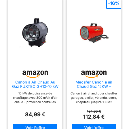
-16%
Canon à Air Chaud Au
Mecafer Canon a air
Gaz FUXTEC GH10-10 kW
Chaud Gaz 15KW -
Puissance De Chauffage,
mh15000g
10 kW de puissance de
Canon à air chaud pour chauffer
300 m³/h Débit D'air
chauffage avec 300 m³/h d'air
garages, atelier, véranda, serre,
Chaud, Réducteur De
chaud - protection contre les
chapiteau jusqu'à 150M2
Pression Et Cablâge
défaillances de flamme,
Fonctionne au gaz Propane
Normes FR Chauffage
protection contre la surchauffe
(Butane possible sur courte
134,90 €
Industriel Gaz Butane –
84,99 €
et détection des pannes de
durée) Ventilateur intégré (sur
112,84 €
Propane
courant Boitier revêtement
230V obligatoire) Allumage
poudre noir, réducteur de
facile par piezo, sécurité
pression de fabrication
surchauffe et coupure gaz