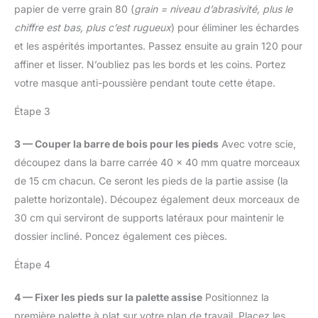
【Conception réfléchie】
papier de verre grain 80 (
grain = niveau d’abrasivité, plus le
Ces serres joints
chiffre est bas, plus c’est rugueux
) pour éliminer les échardes
adoptent la poignée
et les aspérités importantes. Passez ensuite au grain 120 pour
ergonomique
affiner et lisser. N’oubliez pas les bords et les coins. Portez
antidérapante pour une
utilisation plus
votre masque anti-poussière pendant toute cette étape.
confortable et plus facile.
Et la barre en I durable a
Étape 3
également la conception
antidérapante, ainsi
3 — Couper la barre de bois pour les pieds
Avec votre scie,
empêcher le corps de la
découpez dans la barre carrée 40 x 40 mm quatre morceaux
pince de tomber
de 15 cm chacun. Ce seront les pieds de la partie assise (la
accidentellement 【Ce
palette horizontale). Découpez également deux morceaux de
que vous obtenez】2
Mini serres joints (largeur
30 cm qui serviront de supports latéraux pour maintenir le
de serrage 120 mm, force
dossier incliné. Poncez également ces pièces.
de serrage maximale 23
kg, profondeur de
Étape 4
mâchoire 40 mm); 2
serres joints
4 — Fixer les pieds sur la palette assise
Positionnez la
légers(largeur de serrage
première palette à plat sur votre plan de travail. Placez les