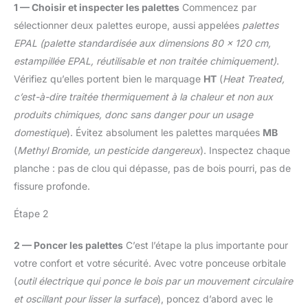
assurent une prise ferme
1 — Choisir et inspecter les palettes
Commencez par
simple et pratique
et protègent les surfaces
sélectionner deux palettes europe, aussi appelées
palettes
【Design à double
contre les dommages ; la
usage】En outre, il est
EPAL (palette standardisée aux dimensions 80 x 120 cm,
gâchette à une main
possible de démonter le
estampillée EPAL, réutilisable et non traitée chimiquement)
.
permet de libérer
petit part et le mettre à
instantanément la pince
Vérifiez qu’elles portent bien le marquage
HT
(
Heat Treated,
un autre côté, vous
Idéal pour serrer de
c’est-à-dire traitée thermiquement à la chaleur et non aux
permettant de fixer ou de
petites pièces et pour
traiter la pièce de manière
produits chimiques, donc sans danger pour un usage
travailler dans des
double. Pour les 2 mini
domestique
). Évitez absolument les palettes marquées
MB
espaces confinés
serres joints (120 mm),
(
Methyl Bromide, un pesticide dangereux
). Inspectez chaque
vous devez desserrer la
planche : pas de clou qui dépasse, pas de bois pourri, pas de
vis et inverser la
mâchoire pour la
fissure profonde.
fonction d’expension.
Pour les 2 serre-joint
Étape 2
léger, il n’appuie que sur
le bouton rouge pour
2 — Poncer les palettes
C’est l’étape la plus importante pour
retirer la mâchoire et
votre confort et votre sécurité. Avec votre ponceuse orbitale
inverser également la
(
outil électrique qui ponce le bois par un mouvement circulaire
mâchoire pour obtenir le
et oscillant pour lisser la surface
), poncez d’abord avec le
même effet