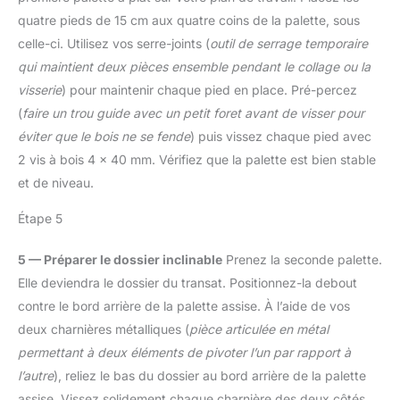
150 mm, force de serrage
quatre pieds de 15 cm aux quatre coins de la palette, sous
maximale 68 kg,
profondeur de mâchoire
celle-ci. Utilisez vos serre-joints (
outil de serrage temporaire
60 mm). Tous les 4
qui maintient deux pièces ensemble pendant le collage ou la
WORKPRO serres joints
visserie
) pour maintenir chaque pied en place. Pré-percez
sont le choix parfait pour
(
faire un trou guide avec un petit foret avant de visser pour
les menuisiers et DIY, ou
professionnels.
éviter que le bois ne se fende
) puis vissez chaque pied avec
REMARQUE : les serre-
2 vis à bois 4 x 40 mm. Vérifiez que la palette est bien stable
joints de même taille sont
et de niveau.
emballés ensemble
Étape 5
5 — Préparer le dossier inclinable
Prenez la seconde palette.
Elle deviendra le dossier du transat. Positionnez-la debout
contre le bord arrière de la palette assise. À l’aide de vos
deux charnières métalliques (
pièce articulée en métal
permettant à deux éléments de pivoter l’un par rapport à
l’autre
), reliez le bas du dossier au bord arrière de la palette
assise. Vissez solidement chaque charnière des deux côtés.