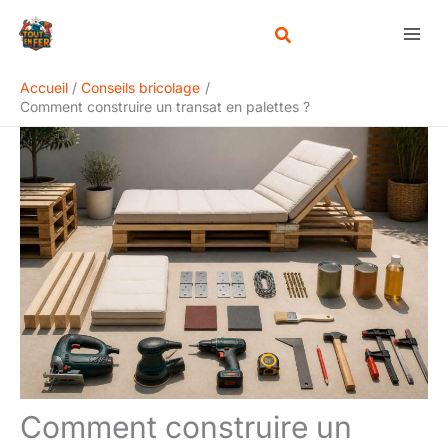
Aller
Rechercher
au
contenu
Accueil
Conseils bricolage
Comment construire un transat en palettes ?
Comment construire un