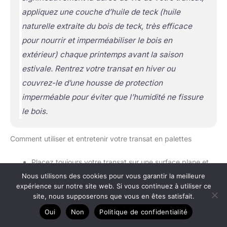
appliquez une couche d’huile de teck (
huile
naturelle extraite du bois de teck, très efficace
pour nourrir et imperméabiliser le bois en
extérieur
) chaque printemps avant la saison
estivale. Rentrez votre transat en hiver ou
couvrez-le d’une housse de protection
imperméable pour éviter que l’humidité ne fissure
le bois.
Comment utiliser et entretenir votre transat en palettes
Placez toujours votre transat sur une surface plane et
stable pour éviter tout basculement.
Nous utilisons des cookies pour vous garantir la meilleure
expérience sur notre site web. Si vous continuez à utiliser ce
Ne dépassez pas une charge de 120 kg sur l’ensemble
site, nous supposerons que vous en êtes satisfait.
de la structure.
Oui
Non
Politique de confidentialité
Rentrez le coussin à l’intérieur en cas de pluie ou de