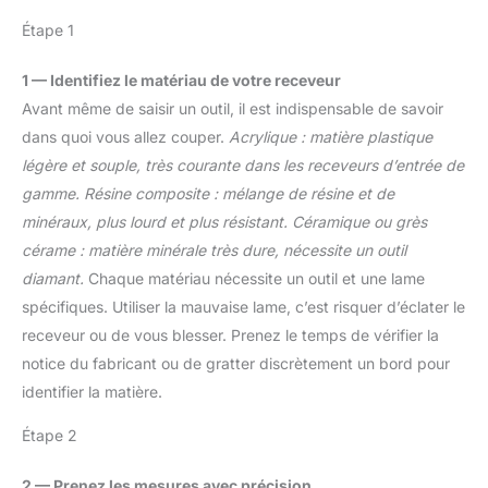
Dimensions : les serre-
1964, avec une
utilisées pour de
joints à vis ont une
Étape 1
production
nombreuses pièces et
longueur totale de 117 à
principalement au
applications ––
165 mm, une largeur de
1 — Identifiez le matériau de votre receveur
Royaume-Uni et une
UTILISATION
35 mm, une ouverture de
présence industrielle en
POLYVALENTE –– Idéal
Avant même de saisir un outil, il est indispensable de savoir
98 mm et un champ de
Allemagne. Produits
pour fixer des
dans quoi vous allez couper.
Acrylique : matière plastique
serrage de 53 à 93 mm.
conformes aux normes
accessoires photo, des
En tant que mors pour le
légère et souple, très courante dans les receveurs d’entrée de
européennes pour
bâches de piscine ou de
travail du bois, ils ont des
gamme.
Résine composite : mélange de résine et de
l’industrie, la rénovation
jardin, des pièces de
filetages M10 et
et le bricolage.
bricolage ou de
minéraux, plus lourd et plus résistant.
Céramique ou grès
disposent de vis
menuiserie
cérame : matière minérale très dure, nécessite un outil
réglables pour adapter
diamant.
Chaque matériau nécessite un outil et une lame
les vis selon les besoins.
L'orientation des
spécifiques. Utiliser la mauvaise lame, c’est risquer d’éclater le
supports peut également
receveur ou de vous blesser. Prenez le temps de vérifier la
être ajustée selon vos
notice du fabricant ou de gratter discrètement un bord pour
besoins. Haute stabilité :
identifier la matière.
la pince de support a des
trous filetés M10 sur les
Étape 2
côtés et dans la partie
inférieure avec plusieurs
fixations pour améliorer
2 — Prenez les mesures avec précision