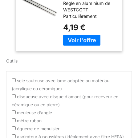
Règle en aluminium de
pas dans le temps.
WESTCOTT
GRADUATION
Particulièrement
INEFFACABLE : La
antidérapante Graduée
4,19 €
graduation est gravée
en centimètres et en
des deux côtés du réglet,
pouces
elle ne s'efface pas et
permet une utilisation du
réglet illimitée dans le
temps. DOUBLE
Outils
GRADUATION : d'un côté
en millimètres, de l'autre
côté en demi-millimètres,
scie sauteuse avec lame adaptée au matériau
la graduation du réglet
(acrylique ou céramique)
20cm s'adapte aux
disqueuse avec disque diamant (pour receveur en
usages et permet un
traçage très précis.
céramique ou en pierre)
MAPED : Depuis sa
meuleuse d’angle
création en 1947, la
mètre ruban
société Maped
équerre de menuisier
(Manufacture d'Articles
de Précision Et de
aspirateur à poussières (idéalement avec filtre HEPA)