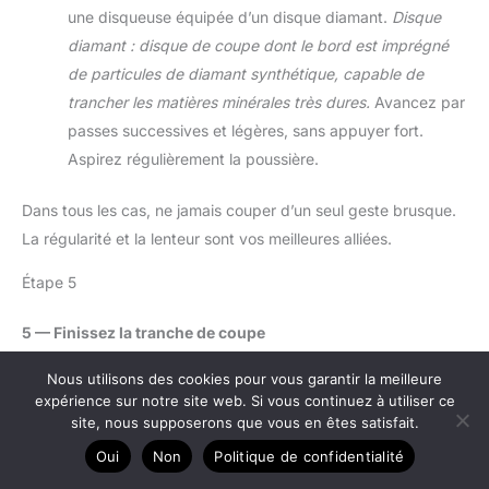
une disqueuse équipée d’un disque diamant.
Disque
diamant : disque de coupe dont le bord est imprégné
de particules de diamant synthétique, capable de
trancher les matières minérales très dures.
Avancez par
passes successives et légères, sans appuyer fort.
Aspirez régulièrement la poussière.
Dans tous les cas, ne jamais couper d’un seul geste brusque.
La régularité et la lenteur sont vos meilleures alliées.
Étape 5
5 — Finissez la tranche de coupe
Une fois la découpe réalisée, la tranche est souvent rugueuse,
Nous utilisons des cookies pour vous garantir la meilleure
voire coupante. Poncez-la délicatement avec du papier de
expérience sur notre site web. Si vous continuez à utiliser ce
verre grain fin (120) en effectuant des mouvements réguliers.
site, nous supposerons que vous en êtes satisfait.
Grain 120 : indice de finesse du papier de verre, adapté pour
Oui
Non
Politique de confidentialité
lisser sans trop abraser.
Sur un receveur en céramique,