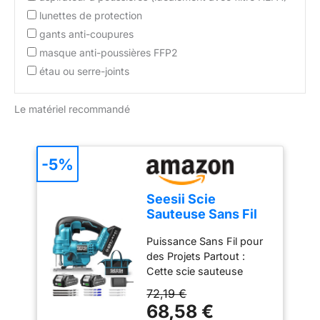
Dessin) appuie son
lunettes de protection
développement sur son
gants anti-coupures
savoir-faire industriel, sa
masque anti-poussières FFP2
culture d’innovation et sa
réactivité pour offrir à ses
étau ou serre-joints
utilisateurs des solutions
toujours plus efficaces et
Le matériel recommandé
durables.
-5%
Seesii Scie
Sauteuse Sans Fil
21V, Scie Sauteuse
Puissance Sans Fil pour
Électrique avec 2 ×
des Projets Partout :
2.0Ah Batteries,
Cette scie sauteuse
2800 RPM Vitesse
électrique fonctionne
Variable pour la
72,19 €
avec deux batteries
Coupe du Bois,
68,58 €
lithium 21V, offrant une
0°-45° Coupe en