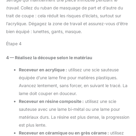
bricolage. Convient pour
travail.
Collez du ruban de masquage de part et d’autre du
les besoins de serrage
trait de coupe : cela réduit les risques d’éclats, surtout sur
généraux, de montage,
de fixation, de collage et
l’acrylique. Dégagez la zone de travail et assurez-vous d’être
de soudure dans le
bien équipé : lunettes, gants, masque.
travail des métaux et
l'industrie automobile.
Étape 4
Cet étau robuste en C
est également un outil
4 — Réalisez la découpe selon le matériau
indispensable pour coller,
clouer, souder, couper,
Receveur en acrylique :
utilisez une scie sauteuse
plier et bien plus encore.
équipée d’une lame fine pour matières plastiques.
Avancez lentement, sans forcer, en suivant le tracé. La
lame doit couper en douceur.
Receveur en résine composite :
utilisez une scie
sauteuse avec une lame bi-métal ou une lame pour
matériaux durs. La résine est plus dense, la progression
est plus lente.
Receveur en céramique ou en grès cérame :
utilisez