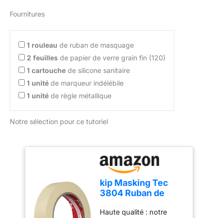
Fournitures
1
rouleau
de ruban de masquage
2
feuilles
de papier de verre grain fin (120)
1
cartouche
de silicone sanitaire
1
unité
de marqueur indélébile
1
unité
de règle métallique
Notre sélection pour ce tutoriel
kip Masking Tec
3804 Ruban de
masquage en crêpe
Haute qualité : notre
fine 24 mm x 50 m