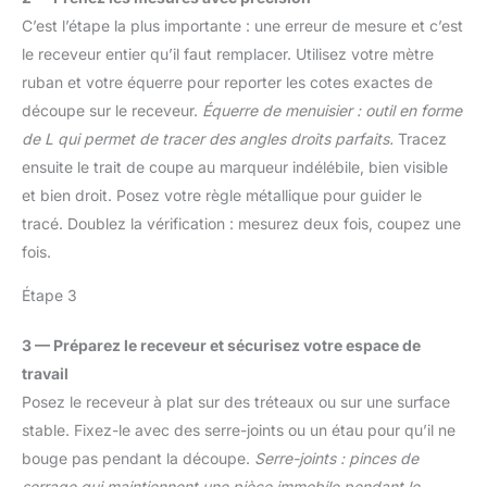
encore la stabilité de la
C’est l’étape la plus importante : une erreur de mesure et c’est
pince et garantir la force
le receveur entier qu’il faut remplacer. Utilisez votre mètre
de serrage des pinces à
ruban et votre équerre pour reporter les cotes exactes de
vis. 【Surface traitée】:
découpe sur le receveur.
Équerre de menuisier : outil en forme
La surface de l'étau de
fixation est plaquée en
de L qui permet de tracer des angles droits parfaits.
Tracez
zinc et polie, pour éviter
ensuite le trait de coupe au marqueur indélébile, bien visible
la corrosion et la rouille.
et bien droit. Posez votre règle métallique pour guider le
La surface est lisse pour
tracé. Doublez la vérification : mesurez deux fois, coupez une
éviter le risque de
blessures pendant le
fois.
travail et réduire l'usure
des objets bloqués.
Étape 3
Large gamme
d'applications : comme
3 — Préparez le receveur et sécurisez votre espace de
pince d'établi, étau ou clé
travail
de serrage, cet étau de
Posez le receveur à plat sur des tréteaux ou sur une surface
table est conçu pour les
stable. Fixez-le avec des serre-joints ou un étau pour qu’il ne
charpentiers, les artisans
du bois, les soudeurs,
bouge pas pendant la découpe.
Serre-joints : pinces de
les maçons ou le
serrage qui maintiennent une pièce immobile pendant le