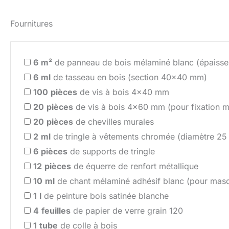
Fournitures
6
m²
de panneau de bois mélaminé blanc (épaiss
6
ml
de tasseau en bois (section 40×40 mm)
100
pièces
de vis à bois 4×40 mm
20
pièces
de vis à bois 4×60 mm (pour fixation m
20
pièces
de chevilles murales
2
ml
de tringle à vêtements chromée (diamètre 2
6
pièces
de supports de tringle
12
pièces
de équerre de renfort métallique
10
ml
de chant mélaminé adhésif blanc (pour masq
1
l
de peinture bois satinée blanche
4
feuilles
de papier de verre grain 120
1
tube
de colle à bois