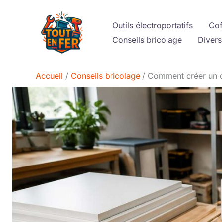
Aller
au
Outils électroportatifs
Cof
contenu
Conseils bricolage
Divers
Accueil
Conseils bricolage
Comment créer un d