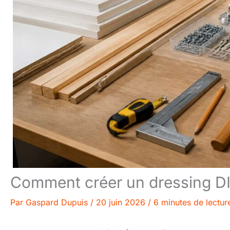
Comment créer un dressing DI
Par
Gaspard Dupuis
/
20 juin 2026
/
6 minutes de lectur