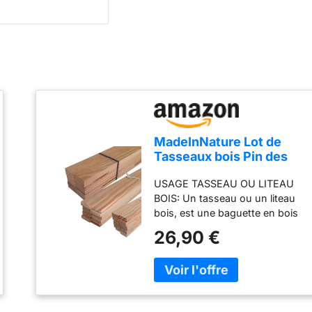
MadeInNature Lot de
Tasseaux bois Pin des
Landes Petits Nœuds,
USAGE TASSEAU OU LITEAU
Liteaux pour travaux,
BOIS: Un tasseau ou un liteau
Tasseaux de menuiserie,
bois, est une baguette en bois
2 mètres Modèle et Taille
longue et étroite, à section
au choix (Réf 6438 Lot
26,90 €
carrée ou rectangulaire. Idéal
de 6 Liteaux 27x40mm, 1
pour la menuiserie, le bricolage,
lot)
la construction mais aussi la
décoration intérieure (étagères,
cadres, cloisons, lambris),