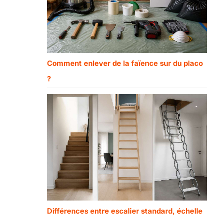
Comment enlever de la faïence sur du placo
?
Différences entre escalier standard, échelle