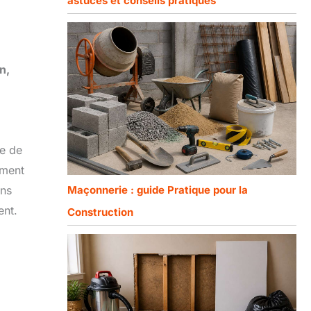
astuces et conseils pratiques
n,
se de
ement
Maçonnerie : guide Pratique pour la
ons
ent.
Construction