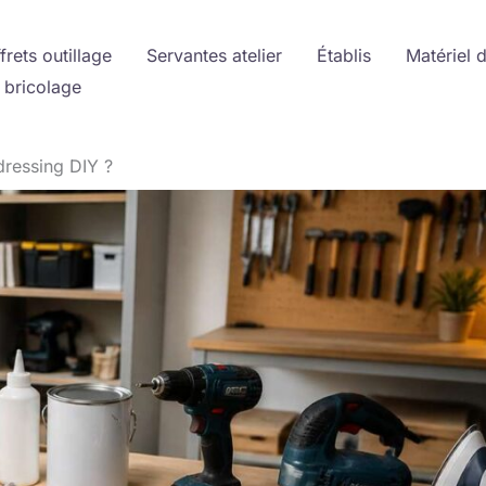
frets outillage
Servantes atelier
Établis
Matériel 
 bricolage
ressing DIY ?