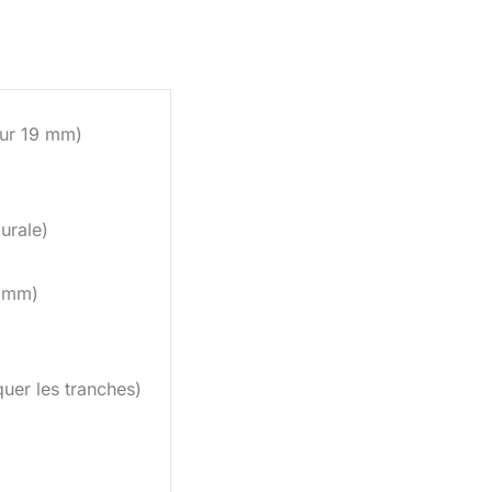
eur 19 mm)
urale)
5 mm)
uer les tranches)