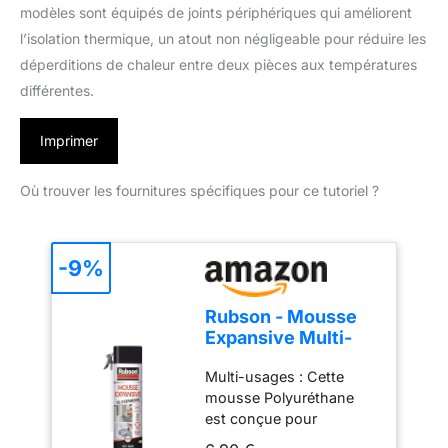
modèles sont équipés de joints périphériques qui améliorent
l’isolation thermique, un atout non négligeable pour réduire les
déperditions de chaleur entre deux pièces aux températures
différentes.
Imprimer
Où trouver les fournitures spécifiques pour ce tutoriel ?
-9%
Rubson - Mousse
Expansive Multi-
Usages (aérosol de
Multi-usages : Cette
345 ml) Blanche –
mousse Polyuréthane
Mousse
est conçue pour
polyuréthane pour
l'isolation thermique et
isolation, calage et