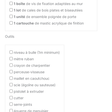
1
boîte
de vis de fixation adaptées au mur
1
lot
de cales de bois plates et biseautées
1
unité
de ensemble poignée de porte
1
cartouche
de mastic acrylique de finition
Outils
niveau à bulle (1m minimum)
mètre ruban
crayon de charpentier
perceuse-visseuse
maillet en caoutchouc
scie (égoïne ou sauteuse)
pistolet à extruder
cutter
serre-joints
équerre de menuisier