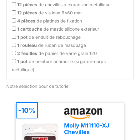
12
pièces
de chevilles à expansion métallique
12
pièces
de vis inox 6×60 mm
4
pièces
de platines de fixation
1
cartouche
de mastic silicone extérieur
1
pot
de enduit de rebouchage
1
rouleau
de ruban de masquage
2
feuilles
de papier de verre grain 120
1
pot
de peinture antirouille (si garde-corps
métallique)
Notre sélection pour ce tutoriel
-10%
Molly M11110-XJ
Chevilles
métalliques à