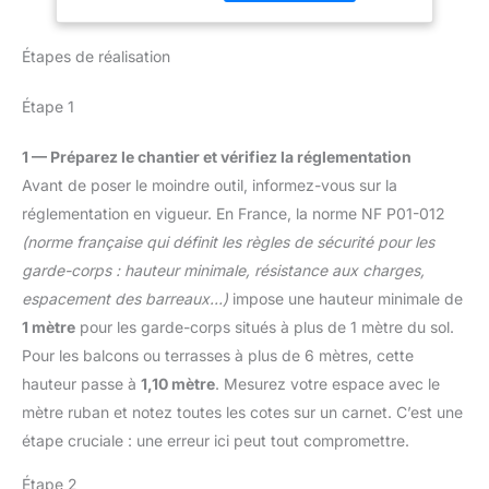
dans des espaces
Une clé dynamométrique
tests approfondis
Découper Polir et
restreints? Notre
de 5 à 60 Nm est
impliquant de multiples
Poncer
meuleuse d'angle sans fil
Étapes de réalisation
généralement utilisée
cycles de charge et de
est la solution idéale.
pour réparer des pièces
décharge, et intègre des
Finies les contraintes des
d'automobiles et de
mécanismes de
Étape 1
câbles encombrants!
motos nécessitant un
protection contre la
Profitez d'une mobilité
couple plus faible,
surcharge et la décharge
1 — Préparez le chantier et vérifiez la réglementation
exceptionnelle pour tous
comme les systèmes de
excessive. Cela garantit
vos projets, que vous
Avant de poser le moindre outil, informez-vous sur la
freinage, les carters
un fonctionnement
soyez à l'intérieur de
réglementation en vigueur. En France, la norme NF P01-012
moteur, les systèmes
continu de la meuleuse
votre atelier ou sur un
d'échappement, les
tout au long de la
(norme française qui définit les règles de sécurité pour les
chantier extérieur. Cette
boulons de pneus et
journée, vous permettant
garde-corps : hauteur minimale, résistance aux charges,
polyvalence vous permet
autres composants
de travailler sans craindre
espacement des barreaux…)
impose une hauteur minimale de
d'atteindre facilement les
nécessitant un couple
de tomber en panne
zones difficiles d'accès
1 mètre
pour les garde-corps situés à plus de 1 mètre du sol.
précis mais pas excessif.
d'énergie Design
et de travailler sans
De plus, elle est garantie
Pour les balcons ou terrasses à plus de 6 mètres, cette
intelligent : l'interrupteur
interruption où que vous
24 mois, avec un
latéral s'enclenche et
hauteur passe à
1,10 mètre
. Mesurez votre espace avec le
soyez. Performance Du
support client disponible
maintient la machine en
mètre ruban et notez toutes les cotes sur un carnet. C’est une
Moteur Sans Balais:
pour toute assistance
marche sans avoir à
Équipée d'un moteur
étape cruciale : une erreur ici peut tout compromettre.
nécessaire.
appuyer constamment
brushless ultra-efficace,
sur la gâchette Super
cette meuleuse d'angle
Étape 2