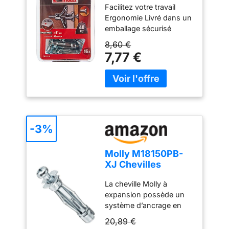
Facilitez votre travail
expansion avec vis
Ergonomie Livré dans un
M5 Ø11mm, 5 x 36
emballage sécurisé
mm, Gris, Set de 16
Résistant aux
Pièces
8,60 €
intempéries
7,77 €
-3%
Molly M18150PB-
XJ Chevilles
métalliques 50
La cheville Molly à
pièces 6x50 mm +
expansion possède un
vis - matériaux
système d’ancrage en
creux -
parapluie (invention
conditionnement
20,89 €
Molly) assurant une
Pro, Gris, Set de