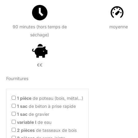
90 minutes (hors temps de
moyenne
séchage)
€€
Fournitures
1
pièce
de poteau (bois, métal…)
1
sac
de béton à prise rapide
1
sac
de gravier
variable
l
de eau
2
pièces
de tasseaux de bois