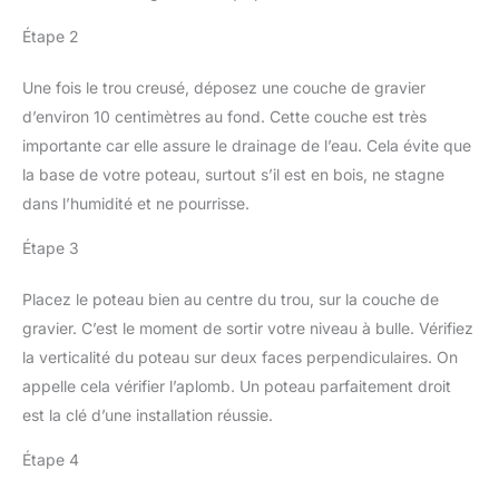
élastiques très flexibles
l'industrie
comprend le numéro de
avec fermeture velcro et
pharmaceutique et
Étape 2
certificat. IDÉAL POUR :
réglage facile pour un
chimique Compatibles
Un large éventail
ajustement parfait. Les
avec des lunettes de
d'utilisations, y compris
Une fois le trou creusé, déposez une couche de gravier
gants de mécanicien ont
vue, demi-masque de
le bricolage, la
d’environ 10 centimètres au fond. Cette couche est très
un tissu éponge sur le
protection jetable et
construction, le travail en
pouce qui vous permet
masque anti-poussière,
importante car elle assure le drainage de l’eau. Cela évite que
laboratoire et le travail
d'essuyer la sueur du
les lunettes-masque
la base de votre poteau, surtout s’il est en bois, ne stagne
médical.
front lors des travaux
Fahrenheit sont
dans l’humidité et ne pourrisse.
ménagers, de la
conformes aux normes
manipulation générale,
de l'EN 166:2001
Étape 3
de la décoration, du
Livraison: 1 x 3M
recyclage, du polissage,
Lunettes-masque
Placez le poteau bien au centre du trou, sur la couche de
de la restauration. Les
Fahrenheit,
gravier. C’est le moment de sortir votre niveau à bulle. Vérifiez
gants de jardinage pour
bleu/transparent.
femmes et hommes
Lunettes-masque de
la verticalité du poteau sur deux faces perpendiculaires. On
aident à réduire la fatigue
protection oculaire
appelle cela vérifier l’aplomb. Un poteau parfaitement droit
et permettent de les
est la clé d’une installation réussie.
utiliser facilement.
Étape 4