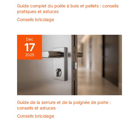
Guide complet du poêle à bois et pellets : conseils
pratiques et astuces
Conseils bricolage
Déc
17
2025
Guide de la serrure et de la poignée de porte :
conseils et astuces
Conseils bricolage