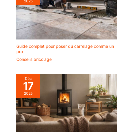
2025
Guide complet pour poser du carrelage comme un
pro
Conseils bricolage
Déc
17
2025