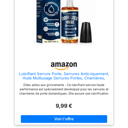
en douceur
machines, matériel de jardin et
plus encore. FORMULE
RÉSISTANTE À L’EAU QUI
RESTE EN PLACE :
Contrairement aux sprays
standard, la formulation de type
gel de Rocket TT adhère aux
surfaces et résiste au lavage,
testée en laboratoire pour
surpasser les grandes marques
en matière de résistance à l’eau
et de durabilité. REVÊTEMENT
ANTI-CORROSION DURABLE :
Laisse derrière un film
protecteur résistant à l’eau qui
protège le métal de l’humidité,
de la rouille et de la corrosion,
Lubrifiant Serrure Porte, Serrures Anticriquement,
offrant une protection à long
Huile Multiusage Serrures Portes, Charnières,
terme, en particulier dans les
Chaînes Vélo, Glissières Tiroirs, Imperméable,
conditions hivernales difficiles.
Dites adieu aux grincements : Ce lubrifiant serrure haute
Antirouille, Anticorrosion, Longue Durée
APPLICATION PRÉCISE, FACILE
performance est spécialement développé pour les serrures et
& MODE D’EMPLOI : Bien agiter,
charnières de porte domestiques. Elle assure une lubrification
pousser le bouchon vers l’avant
rapide et profonde et forme un film d'huile fort et adhérent qui
pour activer et vaporiser
réduit efficacement les frottements lors de
directement sur la zone. Utilisez
9,99 €
l'ouverture/fermeture des portes et de la rotation des clés,
la paille jointe pour les pièces
éliminant les grincements métalliques irritants et aigus. La huile
complexes. Aucun essuyage
silicone AstraVox vous aide à retrouver un fonctionnement
n’est nécessaire pour la
fluide et silencieux des portes et améliore le confort de votre
protection. Évitez toute
maison Excellente performance antirouille et anticorrosion :
pulvérisation directe sur les
Notre lubrifiant serrure forme une couche protectrice