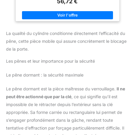
56,72 €
cylindre au profil européen s'adapte parfaitement à une large
4 clés réversibles de haute
gamme de serrures standards pour un remplacement rapide et
sécurité, 1 carte de propriété, 1
sans modification PROTECTION RENFORCÉE : Équipé de
vis de fixation
dispositifs techniques contre le perçage, l'arrachement et le
crochetage, ce mécanisme assure une résistance physique
accrue pour protéger votre accès contre les méthodes
d'ouverture forcée INSTALLATION RAPIDE : Le cylindre se
La qualité du cylindre conditionne directement l’efficacité du
monte aisément dans le boîtier de votre serrure existante,
permettant une mise en service immédiate grâce au jeu de 5
pêne, cette pièce mobile qui assure concrètement le blocage
clés réversibles incluses pour un usage quotidien pratique
QUALITÉ THIRARD : Bénéficiez de l'expertise d'un fabricant
de la porte.
spécialisé en quincaillerie pour garantir le bon fonctionnement
mécanique de votre porte et assurer la sérénité des occupants
Les pênes et leur importance pour la sécurité
au sein de votre foyer
Le pêne dormant : la sécurité maximale
Le pêne dormant est la pièce maîtresse du verrouillage.
Il ne
peut être actionné que par la clé
, ce qui signifie qu’il est
impossible de le rétracter depuis l’extérieur sans la clé
appropriée. Sa forme carrée ou rectangulaire lui permet de
s’engager profondément dans la gâche, rendant toute
tentative d’effraction par forçage particulièrement difficile. Il