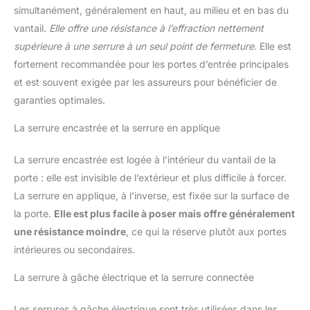
pouvez utiliser le cylindre de serrure de porte d'entrée /
simultanément, généralement en haut, au milieu et en bas du
cylindre profilé comme porte de salle de bain, porte double ou
porte simple, porte coulissante. Utilisez la serrure de porte
vantail.
Elle offre une résistance à l’effraction nettement
pour balcon/terrasse, garage, cave ou grange.
supérieure à une serrure à un seul point de fermeture.
Elle est
fortement recommandée pour les portes d’entrée principales
et est souvent exigée par les assureurs pour bénéficier de
garanties optimales.
La serrure encastrée et la serrure en applique
La serrure encastrée est logée à l’intérieur du vantail de la
porte : elle est invisible de l’extérieur et plus difficile à forcer.
La serrure en applique, à l’inverse, est fixée sur la surface de
la porte.
Elle est plus facile à poser mais offre généralement
une résistance moindre
, ce qui la réserve plutôt aux portes
intérieures ou secondaires.
La serrure à gâche électrique et la serrure connectée
Les serrures à gâche électrique sont très utilisées dans les