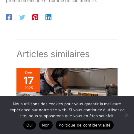
protection efficace et durable de son domicile.
Articles similaires
Déc
17
2025
Nous utilisons des cookies pour vous garantir la meilleure
expérience sur notre site web. Si vous continuez à utiliser ce
site, nous supposerons que vous en êtes satisfait.
Oui
Non
Politique de confidentialité
Guide complet pour poser du carrelage comme un