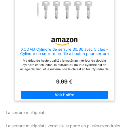
construction en métal robuste,
RENFORCÉE:Protection du
d'une finition nickelée et d'un
cylindre contre le perçage et le
mécanisme de verrouillage
crochetage garantissant votre
précis. Il est adapté pour le
sécurité face aux tentatives
remplacement quotidien des
d'effraction. CONFORT ET
cylindres à profil européen
SÉRÉNITÉ:Il est livré avec une
anciens ou usés Ouverture et
carte personnelle, permettant la
fermeture facilitées : Le cylindre
reproduction en cas de perte
de poignée permet une
des clés. Ceci vous garantit
ouverture et une fermeture
plus de sérénité et de confort.
simples, sans avoir à chercher
DIMENSIONS:Longueur
XCDMJ Cylindre de serrure 30/30 avec 5 clés -
ou à tourner la clé à chaque
extérieure 30 mm / Longueur
Cylindre de serrure profilé à bouton pour serrure
fois. Le design ergonomique du
intérieure 30 mm
de porte d’entrée et de chambre - 6 cm x 1,5 x 3
bouton cylindrique est idéal
COMPOSANTS INCLUS:1
Matériau de haute qualité : le matériau intérieur du double
cm
pour les portes fréquemment
cylindre de serrure finition
cylindre est en laiton, la surface du double cylindre est en
utilisées entre les appartements
nickel satiné, 4 clés
alliage de zinc, et le matériau de la clé est en fer. Cylindre de
et les garages ou pour les
réversibles, 1 carte personnelle,
serrure : Un cylindre de serrure à double ouverture peut être
personnes à mobilité réduite Le
1 vis de fixation
réversible. Vous pouvez ouvrir la serrure des deux côtés,
paquet contient : un cylindre de
9,69 €
même si une clé est insérée sur un côté de la serrure, vous
serrure de porte avec bouton
pouvez ouvrir la porte de l'autre côté de la serrure. Qualité
rond, cinq clés métalliques et
supérieure et solide : matériaux de haute qualité promettent une
deux vis de fixation.
longue durée de vie, ainsi qu'une grande résistance à l'usure.
Suffisamment pour la famille,
Les cylindres de serrure conviennent parfaitement aux portes
les amis ou les employés.
d’entrée, aux portes de maison et aux portes d’appartement.
Utilisez des vis de fixation pour
Application universelle : Nos serrures de porte sont utilisables
le remplacement. Aucun outil
La serrure multipoints
pour l'intérieur et l'extérieur et conviennent à tous les types de
spécial n'est nécessaire
portes, y compris les portes en bois, en métal, en PVC. Elles
peuvent être utilisées aussi bien comme serrures de rechange
La serrure multipoints verrouille la porte en plusieurs endroits
que lors d'un nouveau montage. Largement utilisé : vous