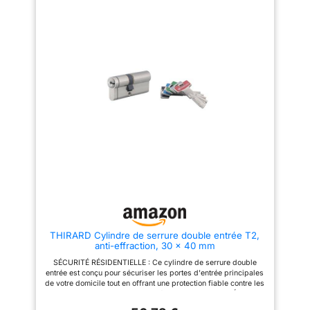
convient pour les portes
standards pour un
d'entrées, de cave, de bureaux,
remplacement rapide et sans
de service ou d'abris de jardin.
modification PROTECTION
SECURITÉ MAXIMALE :
RENFORCÉE : Équipé de
Protection du cylindre contre le
dispositifs techniques contre le
perçage, la casse, le
perçage, l'arrachement et le
crochetage et les techniques de
crochetage, ce mécanisme
bumping grâce à des goupilles
assure une résistance physique
en acier trempées spécifiques.
accrue pour protéger votre
Vous assurant une meilleure
accès contre les méthodes
sécurité face aux tentatives
d'ouverture forcée
d'effraction. CONFORT et
INSTALLATION RAPIDE : Le
SÉRÉNITÉ : Le cylindre de
cylindre se monte aisément
serrure possède une fonction
dans le boîtier de votre serrure
débrayable, il vous est possible
existante, permettant une mise
d'ouvrir votre porte même si une
en service immédiate grâce au
clé à été oubliée à l'intérieur. Il
jeu de 5 clés réversibles
est livré avec 4 clés brevetées
incluses pour un usage
de haute technologie ainsi
quotidien pratique QUALITÉ
qu'une carte de propriété,
THIRARD : Bénéficiez de
empêchant la reproduction
l'expertise d'un fabricant
illicite. Ceci vous garantit plus
spécialisé en quincaillerie pour
THIRARD Cylindre de serrure double entrée T2,
de sérénité et de confort. Les
garantir le bon fonctionnement
anti-effraction, 30 x 40 mm
clés d'une épaisseur de 3,3mm
mécanique de votre porte et
sont résistantes jusqu'à 13 N.m
assurer la sérénité des
SÉCURITÉ RÉSIDENTIELLE : Ce cylindre de serrure double
à la torsion. DIMENSIONS :
occupants au sein de votre
entrée est conçu pour sécuriser les portes d'entrée principales
Longueur extérieure 32,5 mm /
foyer
de votre domicile tout en offrant une protection fiable contre les
Longueur intérieure 32,5 mm
tentatives d'intrusion non autorisées DIMENSIONS PRÉCISES :
COMPOSANTS INCLUS : 1
Avec une longueur totale de 70 mm répartie en 30 x 40 mm, ce
cylindre de serrure finition inox,