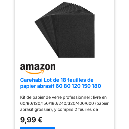
Carehabi Lot de 18 feuilles de
papier abrasif 60 80 120 150 180
240 320 400 600 Papier de verre
Kit de papier de verre professionnel : livré en
humide et sec pour voiture,
60/80/120/150/180/240/320/400/600 (papier
meubles en bois, métal, pierre,
abrasif grossier), y compris 2 feuilles de
vernis, verre, 23 x 28 cm
chaque grain. Les grains du papier de verre
9,99 €
sont imprimés au dos pour une identification
facile. À la fois humide et sec : composé de