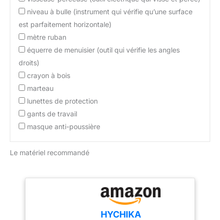
suspendre, facilitant ainsi
niveau à bulle (instrument qui vérifie qu’une surface
leur séchage complet et
est parfaitement horizontale)
leur rangement. Facile à
mètre ruban
nettoyer : mettez la
équerre de menuisier (outil qui vérifie les angles
brosse dans le diluant
pour la faire tremper pour
droits)
le nettoyage, ou utilisez
crayon à bois
de l'eau tiède pour la
marteau
faire tremper, poussez
lunettes de protection
les poils, nettoyez et
séchez, puis continuez à
gants de travail
utiliser. Large application
masque anti-poussière
: que vous peigniez des
murs, des armoires ou
Le matériel recommandé
des clôtures, ce pinceau
vous permet d'appliquer
facilement votre couleur
préférée. Convient à tous
types de peintures,
peintures solubles dans
HYCHIKA
l'eau. Conseil : Lavez-le