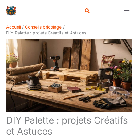
Aller
Rechercher
au
contenu
Accueil
Conseils bricolage
DIY Palette : projets Créatifs et Astuces
DIY Palette : projets Créatifs
et Astuces