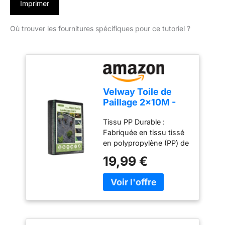
Imprimer
Où trouver les fournitures spécifiques pour ce tutoriel ?
Velway Toile de
Paillage 2x10M -
Geotextile de
Tissu PP Durable :
Paillage Contre Les
Fabriquée en tissu tissé
Mauvais Herbes en
en polypropylène (PP) de
100g/m² Fibres de
haute qualité, notre
Polypropylène
19,99 €
solide barrière anti-
Tissées Perméable
mauvaises herbes
à l'eau, Résiste
garantit une résistance
Rayons UV, Anti
durable. Sa conception
Repousse
tissée solide et résistante
aux déchirures résiste à