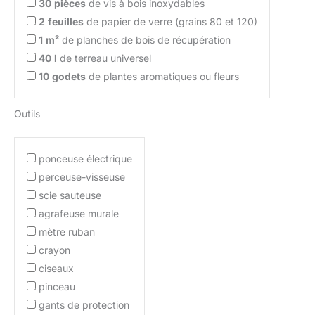
30
pièces
de vis à bois inoxydables
2
feuilles
de papier de verre (grains 80 et 120)
1
m²
de planches de bois de récupération
40
l
de terreau universel
10
godets
de plantes aromatiques ou fleurs
Outils
ponceuse électrique
perceuse-visseuse
scie sauteuse
agrafeuse murale
mètre ruban
crayon
ciseaux
pinceau
gants de protection