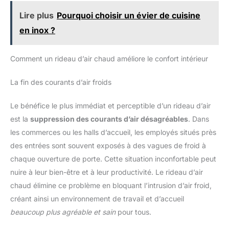
d'air frais en été et d'air chaud en hiver. Il convient à
Lire plus
Pourquoi choisir un évier de cuisine
une variété d’endroits, notamment les supermarchés, les
restaurants, les salons KTV, les banques, les
en inox ?
établissements de restauration rapide, les stations, etc.
Comment un rideau d’air chaud améliore le confort intérieur
La fin des courants d’air froids
Le bénéfice le plus immédiat et perceptible d’un rideau d’air
est la
suppression des courants d’air désagréables
. Dans
les commerces ou les halls d’accueil, les employés situés près
des entrées sont souvent exposés à des vagues de froid à
chaque ouverture de porte. Cette situation inconfortable peut
nuire à leur bien-être et à leur productivité. Le rideau d’air
chaud élimine ce problème en bloquant l’intrusion d’air froid,
créant ainsi un environnement de travail et d’accueil
beaucoup plus agréable et sain
pour tous.