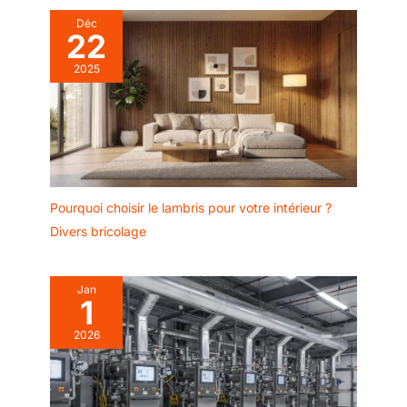
Déc
22
2025
Pourquoi choisir le lambris pour votre intérieur ?
Divers bricolage
Jan
1
2026