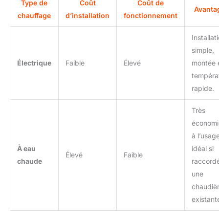
Type de
Coût
Coût de
Avanta
chauffage
d’installation
fonctionnement
Installat
simple,
Électrique
Faible
Élevé
montée 
tempéra
rapide.
Très
économi
à l’usage
À eau
idéal si
Élevé
Faible
chaude
raccord
une
chaudiè
existant