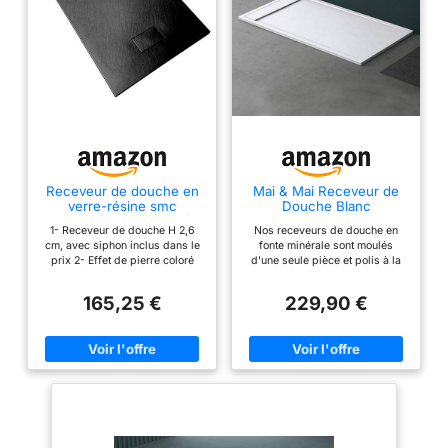
Receveur de douche en
Mai & Mai Receveur de
verre-résine smc
Douche Blanc
imprimé thermoformé
Rectangulaire
1- Receveur de douche H 2,6
Nos receveurs de douche en
H.2.6 cm effet pierre,
90x160x3cm
cm, avec siphon inclus dans le
fonte minérale sont moulés
drain inclus Bac à
prix 2- Effet de pierre coloré
d'une seule pièce et polis à la
Douche 80x120x2,6 cm
agréable dans la masse,
main. Sa texture de surface est
Noir Anthracite
terminé sur 4 côtés, réversible.
antidérapante et confortable à
165,25 €
229,90 €
3- Couvercle coloré , couvercle
utiliser. Largeur : 90cm,
de vidange inclus 4-Structure
profondeur : 160cm, hauteur :
indestructible, indéformable,
3cm | Forme : Carré | Couleur :
nid d'abeille en dessous,
Blanc mat | Avec écoulement
réalisée par moulage sur
dissimulé (sans bonde) Couche
presse en acier inoxydable 5-
protectrice en gelcoat : Retarde
SMC Matériau, produit
efficacement le jaunissement,
acrylique coloré en pâte, stable,
empêcher la pénétration de
fiable, ne décolore pas, ne
contaminants et faciliter le
jaunit pas.
nettoyage quotidien. Conception