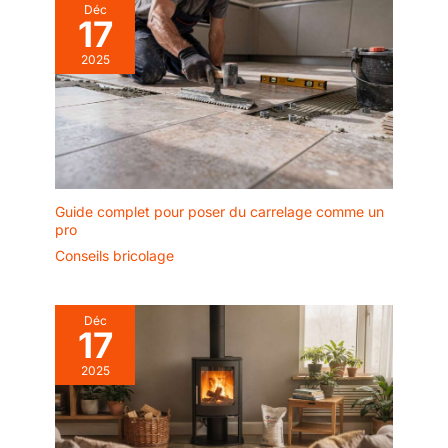
Déc
17
2025
Guide complet pour poser du carrelage comme un
pro
Conseils bricolage
Déc
17
2025