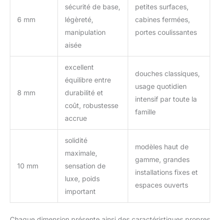
sécurité de base,
petites surfaces,
6 mm
légèreté,
cabines fermées,
manipulation
portes coulissantes
aisée
excellent
douches classiques,
équilibre entre
usage quotidien
8 mm
durabilité et
intensif par toute la
coût, robustesse
famille
accrue
solidité
modèles haut de
maximale,
gamme, grandes
10 mm
sensation de
installations fixes et
luxe, poids
espaces ouverts
important
Chaque dimension présente ainsi des caractéristiques propres