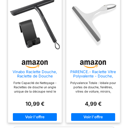
Vinabo Raclette Douche,
PARENCE.- Raclette Vitre
Raclette de Douche
Polyvalente - Douche,
Nettoyage sans Traces
Aléatoire, M
Forte Capacité de Nettoyage -
Polyvalence Totale : Idéale pour
pour Porte
Raclettes de douche un angle
portes de douche, fenêtres,
unique de la découpe rend le
vitres de voiture, miroirs,
Raclette Douche très proche de
carreaux, tables, sols en
la surface du verre, facile à
marbre, céramique et bien plus
10,99 €
4,99 €
nettoyer les taches sur les
encore. Matériaux Durables :
bords et les coins Matériau en
Fabriquée en PP + TPR haute
silicone -raclette vitre douche la
qualité, résistante à la corrosion
conception en silicone
et à l'usure pour une longue
monobloc ne laisse aucun
durée de vie. Prise en Main
espace pour cacher le tartre, la
Confortable : Poignée