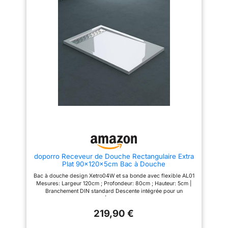
de la pente pour un drainage
rapide : la pente intégrée de 15
mm empêche efficacement
l'accumulation d'eau et assure
la sécurité et la fiabilité. Facile à
installer : conforme à la norme
DIN, peut être installé au sol,
semi-encastré au sol ou au sol.
doporro Receveur de Douche Rectangulaire Extra
Plat 90x120x5cm Bac à Douche
Bac à douche design Xetro04W et sa bonde avec flexible AL01
Mesures: Largeur 120cm ; Profondeur: 80cm ; Hauteur: 5cm |
Branchement DIN standard Descente intégrée pour un
ecoulement sans difficulte | Montage au niveau du sol ou sur
un support Avec grille cache bonde amovible | Grille en acier
219,90 €
inoxydable Vous trouverez d'autres receveur, des cabines et
des parois de douche dans notre boutique Sogood sur Amazon