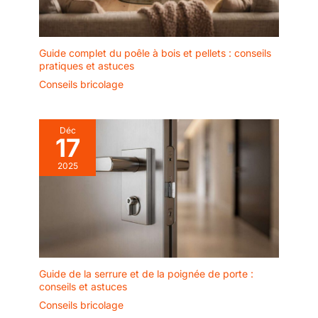
Guide complet du poêle à bois et pellets : conseils
pratiques et astuces
Conseils bricolage
Déc
17
2025
Guide de la serrure et de la poignée de porte :
conseils et astuces
Conseils bricolage