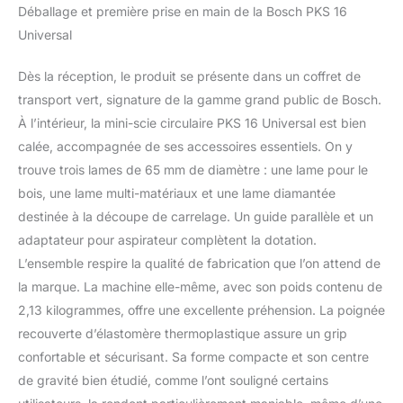
ou en cuivre. Coupes
Déballage et première prise en main de la Bosch PKS 16
plongeantes précises
Universal
facilement et en toute
sécurité grâce à la lame
Dès la réception, le produit se présente dans un coffret de
de scie abaissable
Travaillez sans poussière
transport vert, signature de la gamme grand public de Bosch.
grâce à l'adaptateur
À l’intérieur, la mini-scie circulaire PKS 16 Universal est bien
d'aspirateur amovible
calée, accompagnée de ses accessoires essentiels. On y
Livré avec : PKS 16, 1x
trouve trois lames de 65 mm de diamètre : une lame pour le
lame de scie de
précision, 1x lame de scie
bois, une lame multi-matériaux et une lame diamantée
spéciale, 1x lame de scie
destinée à la découpe de carrelage. Un guide parallèle et un
diamantée céramique,
adaptateur pour aspirateur complètent la dotation.
coffret
L’ensemble respire la qualité de fabrication que l’on attend de
la marque. La machine elle-même, avec son poids contenu de
2,13 kilogrammes, offre une excellente préhension. La poignée
recouverte d’élastomère thermoplastique assure un grip
confortable et sécurisant. Sa forme compacte et son centre
de gravité bien étudié, comme l’ont souligné certains