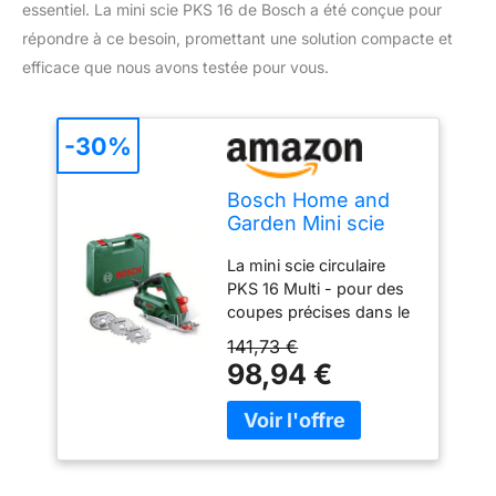
essentiel. La mini scie PKS 16 de Bosch a été conçue pour
répondre à ce besoin, promettant une solution compacte et
efficace que nous avons testée pour vous.
-30%
Bosch Home and
Garden Mini scie
circulaire manuelle
La mini scie circulaire
"Universal" PKS 16
PKS 16 Multi - pour des
avec coffret, et 3
coupes précises dans le
lames 06033B3000
carrelage, le bois et les
Vert 35,6 cm
141,73 €
multi-matériaux Pour de
98,94 €
nombreuses applications
grâce aux trois lames de
scie incluses, par
exemple pour les profilés
en stratifié, en plastique