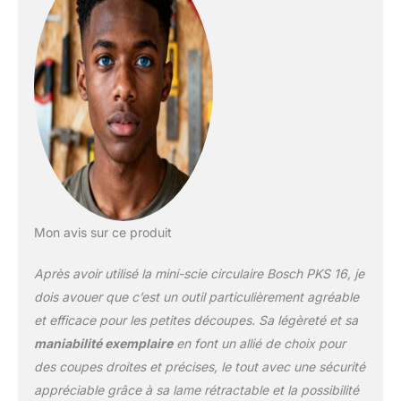
de scie abaissable
Travaillez sans poussière
grâce à l'adaptateur
d'aspirateur amovible
Livré avec : PKS 16, 1x
lame de scie de
précision, 1x lame de scie
spéciale, 1x lame de scie
diamantée céramique,
coffret
Mon avis sur ce produit
Après avoir utilisé la mini-scie circulaire Bosch PKS 16, je
dois avouer que c’est un outil particulièrement agréable
et efficace pour les petites découpes. Sa légèreté et sa
maniabilité exemplaire
en font un allié de choix pour
des coupes droites et précises, le tout avec une sécurité
appréciable grâce à sa lame rétractable et la possibilité