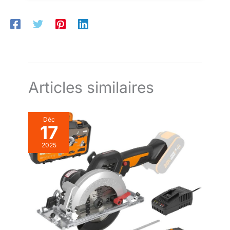
profondeur de coupe maximale à 90 degrés est de 62 mm et à
travail propre. ➤【Contenu de
45 degrés, il s'agit d'un guide d'angle de 48 mm et d'un
l'emballage】1x1400W Scie
ajustement rapide qui se verrouille pour la tranquillité d'esprit
circulaire, 1 x Lames 24T
Le système de collecte de poussière: équipé d'une sortie de
(185mm), 1 x Clé, 1 x Guide de
poussière, qui peut être connecté à l'aspirateur, réduire
coupe, 2 x Piles AAA pour
efficacement la poussière et garder l'environnement de travail
guidage laser, 1 x Manuel
soigné Ce que vous obtiendrez: 1 * GALAX PRO Scies
d'utilisation, 12 Mois de
circulaires, 1 * 185mm 24-teeth TCT Lame de scie circulaire
garantie.
(Ne peut être utilisé que pour scier du bois), 1 x clé
hexagonale, 1 * guide de déchirure, 1 * manuel d'utilisation
Articles similaires
Déc
17
2025