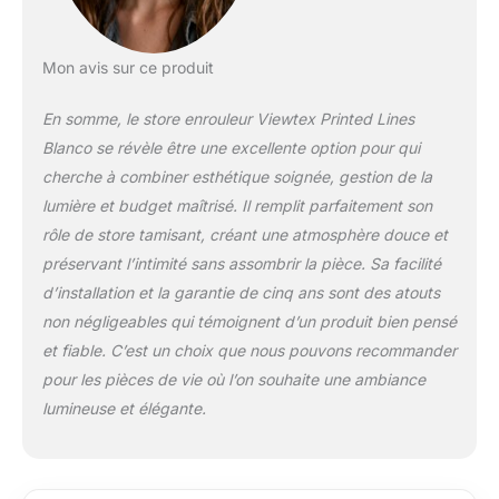
le store. Doté d'un
tube en aluminium
renforcé de 32 mm
Mon avis sur ce produit
ce store est à la foi
Dimension 180cm de
En somme, le store enrouleur Viewtex Printed Lines
largeur x 250cmcm
Blanco se révèle être une excellente option pour qui
de hauteur. La largeur
indiquée inclue les
cherche à combiner esthétique soignée, gestion de la
fixations, le tissu
lumière et budget maîtrisé. Il remplit parfaitement son
mesure 3cm de
rôle de store tamisant, créant une atmosphère douce et
moins Le mécanisme
préservant l’intimité sans assombrir la pièce. Sa facilité
à chaînette peut être
placé à droite ou à
d’installation et la garantie de cinq ans sont des atouts
gauche. L'installation
non négligeables qui témoignent d’un produit bien pensé
peut se faire au mur
et fiable. C’est un choix que nous pouvons recommander
ou au plafond. Les
pour les pièces de vie où l’on souhaite une ambiance
supports, chevilles et
vis sont inclus ainsi
lumineuse et élégante.
qu'un système de
sécurité enfant.
Composition du tissu