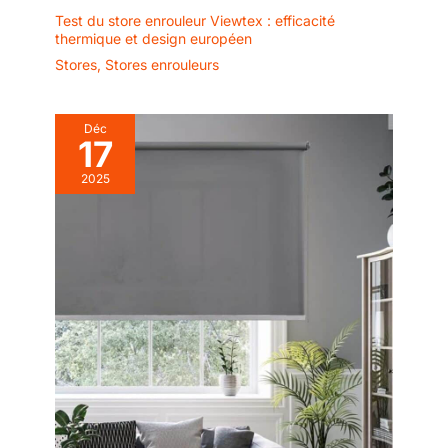
Test du store enrouleur Viewtex : efficacité
thermique et design européen
Stores
,
Stores enrouleurs
Déc
17
2025