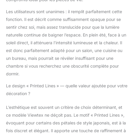
Nettoyage facile avec
Les utilisateurs sont unanimes : il remplit parfaitement cette
un chiffon légèrement
humide Fabriqué en
fonction. Il est décrit comme suffisamment opaque pour se
Europe: Sous ISO 9001
sentir chez soi, mais assez translucide pour que la lumière
/ 14001 / 45001 / 50001
naturelle continue de baigner l’espace. En plein été, face à un
et 5 ans de garantie.
soleil direct, il atténuera l’intensité lumineuse et la chaleur. Il
Conformément à la
norme européenne EN
est donc parfaitement adapté pour un salon, une cuisine ou
13120 relative au
un bureau, mais pourrait se révéler insuffisant pour une
matériel de sécurité
chambre si vous recherchez une obscurité complète pour
pour enfants, la
dormir.
hauteur de la chaînette
est de 100 cm. Si vous
Le design « Printed Lines » — quelle valeur ajoutée pour votre
avez besoin d'une
décoration ?
chaînette plus longue
vous pouvez l'achetée
en tant qu'accessoire
L’esthétique est souvent un critère de choix déterminant, et
supplémentaire.
ce modèle Viewtex ne déçoit pas. Le motif « Printed Lines »,
évoquant pour certains des pétales de style japonais, est à la
fois discret et élégant. Il apporte une touche de raffinement à