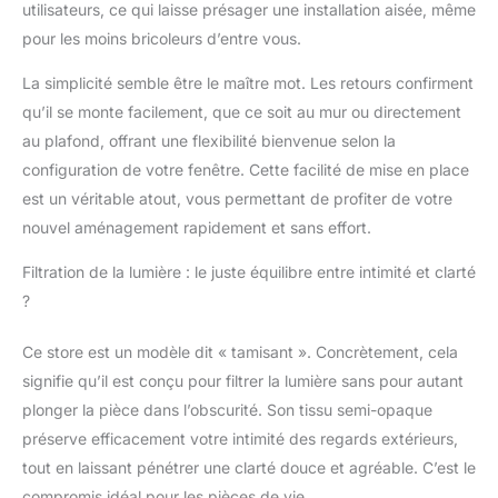
monter et descendre le
utilisateurs, ce qui laisse présager une installation aisée, même
store. Doté d'un tube
pour les moins bricoleurs d’entre vous.
en aluminium renforcé
de 32 mm ce store est
La simplicité semble être le maître mot. Les retours confirment
à la foi Dimension
qu’il se monte facilement, que ce soit au mur ou directement
180cm de largeur x
au plafond, offrant une flexibilité bienvenue selon la
250cmcm de hauteur.
configuration de votre fenêtre. Cette facilité de mise en place
La largeur indiquée
inclue les fixations, le
est un véritable atout, vous permettant de profiter de votre
tissu mesure 3cm de
nouvel aménagement rapidement et sans effort.
moins Le mécanisme à
chaînette peut être
Filtration de la lumière : le juste équilibre entre intimité et clarté
placé à droite ou à
?
gauche. L'installation
peut se faire au mur ou
Ce store est un modèle dit « tamisant ». Concrètement, cela
au plafond. Les
supports, chevilles et
signifie qu’il est conçu pour filtrer la lumière sans pour autant
vis sont inclus ainsi
plonger la pièce dans l’obscurité. Son tissu semi-opaque
qu'un système de
préserve efficacement votre intimité des regards extérieurs,
sécurité enfant.
tout en laissant pénétrer une clarté douce et agréable. C’est le
Composition du tissu :
compromis idéal pour les pièces de vie.
100 % polyester -