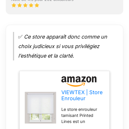
✅
Ce store apparaît donc comme un
choix judicieux si vous privilégiez
l’esthétique et la clarté.
VIEWTEX | Store
Enrouleur
Tamisant Printed
Le store enrouleur
Lines Blanco 180
tamisant Printed
X 250cm |
Lines est un
Stores pour
classique de notre
fenêtres et