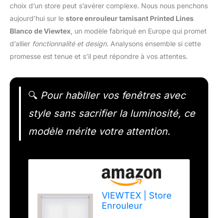
choix d’un store peut s’avérer complexe. Nous nous penchons
aujourd’hui sur le
store enrouleur tamisant Printed Lines
Blanco de Viewtex
, un modèle fabriqué en Europe qui promet
d’allier
fonctionnalité et design
. Analysons ensemble si cette
promesse est tenue et s’il peut répondre à vos attentes.
🔍
Pour habiller vos fenêtres avec
style sans sacrifier la luminosité, ce
modèle mérite votre attention.
VIEWTEX | Store
Enrouleur
Tamisant Printed