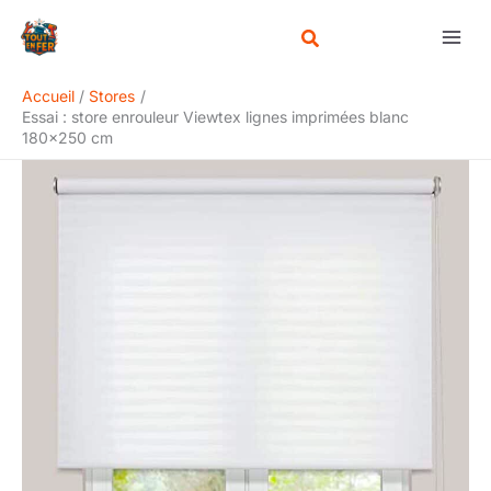
Aller
Rechercher
au
contenu
Accueil
Stores
Essai : store enrouleur Viewtex lignes imprimées blanc
180×250 cm