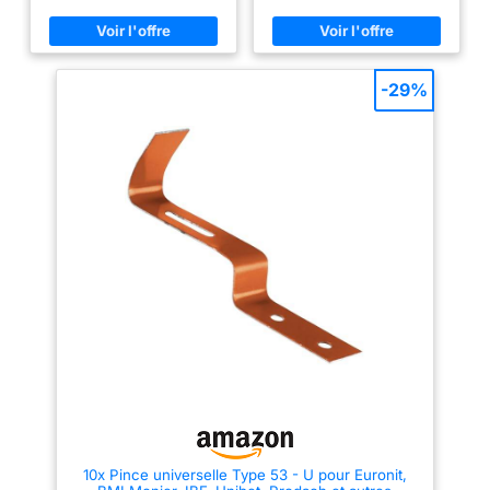
parfaitement avec les tuiles
romanes, canal et toutes toitures
classiques. Haute Compatibilité
: S'adapte parfaitement aux
faîtières à glissement, à
-29%
bourrelet et aux modèles de
ventilation cylindriques. Conçu
pour une pose rapide par
cloutage ou collage, évitant les
contraintes du scellement au
mortier. Protection Renforcée :
Obture efficacement l'extrémité
du faîtage contre les oiseaux,
les rongeurs et les infiltrations
d'eau. Qualité Supérieure :
Fabriqué en terre cuite de haute
densité pour une résistance
maximale au gel et aux UV.
Hauteur : 32 cm, Largeur
maximale : 28.5 cm, Épaisseur
maximale 8 cm.
10x Pince universelle Type 53 - U pour Euronit,