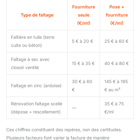
Fourniture
Pose +
Type de faîtage
seule
fourniture
(€/ml)
(€/ml)
Faîtière en tuile (terre
5 € à 20 €
25 € à 60 €
cuite ou béton)
Faîtage à sec avec
15 € à 35 €
40 € à 80 €
closoir ventilé
30 € à 60
145 € à 195
Faîtage en zinc (ardoise)
€
€ au m²
Rénovation faîtage scellé
35 € à 75
—
(dépose + rescellement)
€/ml
Ces chiffres constituent des repères, non des certitudes.
Plusieurs facteurs font varier la facture de manière