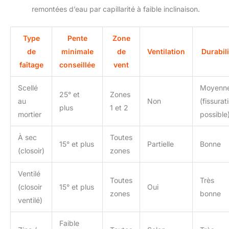
remontées d’eau par capillarité à faible inclinaison.
Type
Pente
Zone
de
minimale
de
Ventilation
Durabili
faîtage
conseillée
vent
Scellé
Moyenn
25° et
Zones
au
Non
(fissurat
plus
1 et 2
mortier
possible
À sec
Toutes
15° et plus
Partielle
Bonne
(closoir)
zones
Ventilé
Toutes
Très
(closoir
15° et plus
Oui
zones
bonne
ventilé)
Faible