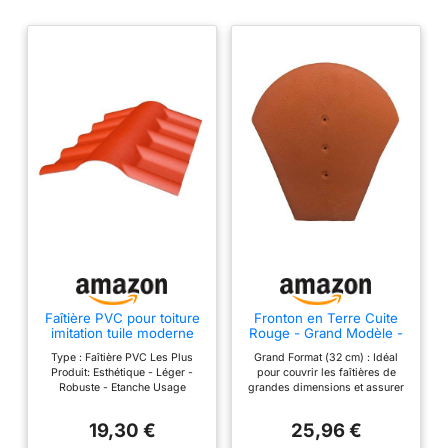
Faîtière PVC pour toiture
Fronton en Terre Cuite
imitation tuile moderne
Rouge - Grand Modèle -
Terre cuite, ep.15cm, l.55
Finition de Faîtage à
Type : Faîtière PVC Les Plus
Grand Format (32 cm) : Idéal
cm, L.74 cm
Clouer ou à Coller - Haut.
Produit: Esthétique - Léger -
pour couvrir les faîtières de
32 cm
Robuste - Etanche Usage
grandes dimensions et assurer
Produit: Finition - Etanchéité -
une finition impeccable sur les
Raccordement - Toiture Type de
toitures à fort galbe. Teinte
19,30 €
25,96 €
pose: Se pose sur le dessus
Rouge Traditionnelle : Terre
d'une toiture Composition: PVC
cuite naturelle s'harmonisant