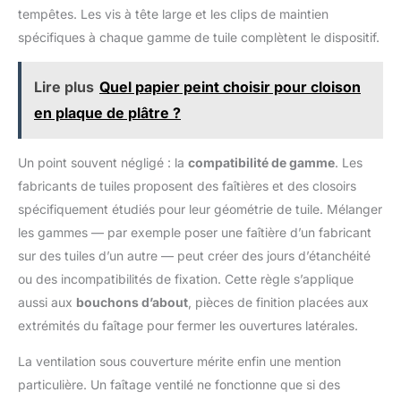
butyle: 2 pièces pour une
tempêtes. Les vis à tête large et les clips de maintien
installation facile, Application:
Ventilation et étanchéité des
spécifiques à chaque gamme de tuile complètent le dispositif.
toits, Protection contre la neige,
la pluie, l'humidité, la poussière
et les insectes, Types de toiture:
Tuiles en céramique, Tuiles en
Lire plus
Quel papier peint choisir pour cloison
béton, Tuiles en métal, Tôles
trapézoïdales, Tôles profilées
en plaque de plâtre ?
en aluminium
Un point souvent négligé : la
compatibilité de gamme
. Les
fabricants de tuiles proposent des faîtières et des closoirs
spécifiquement étudiés pour leur géométrie de tuile. Mélanger
les gammes — par exemple poser une faîtière d’un fabricant
sur des tuiles d’un autre — peut créer des jours d’étanchéité
ou des incompatibilités de fixation. Cette règle s’applique
aussi aux
bouchons d’about
, pièces de finition placées aux
extrémités du faîtage pour fermer les ouvertures latérales.
La ventilation sous couverture mérite enfin une mention
particulière. Un faîtage ventilé ne fonctionne que si des