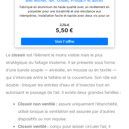
BMI Monier, IBF, Unibet, Prodach et autres
modèles de tuiles faîtières en béton et en terre
Fabriqué en aluminium de haute qualité avec un revêtement en
cuite RAL 8004 Rouge brique Pinces pour
polyester pour une durabilité et une résistance aux
plaques de faîtière
intempéries. Installation facile et rapide avec deux vis pour un
maintien sécurisé. Idéal pour fixer les tuiles de faîtage en
béton et garantir la stabilité face aux vents forts. Conçu pour
7,75 €
une installation simple et durable des tuiles, offrant une prise
5,50 €
fiable et des performances longue durée. Disponible dans de
nombreuses couleurs et formes.
Le
closoir
est l’élément le moins visible mais le plus
stratégique du faîtage moderne. Il se présente sous forme
d’une bande souple — alvéolée, en mousse ou en textile —
qui s’intercale entre la faîtière et la couverture. Son rôle est
double : bloquer les entrées d’eau et d’insectes tout en
autorisant le passage de l’air. Il existe deux grandes familles :
Closoir non ventilé :
assure uniquement l’étanchéité,
utilisé lorsque la ventilation est assurée par d’autres
dispositifs ou non requise.
Closoir ventilé :
conçu pour laisser circuler l’air, il