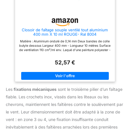
par sa durabilité exceptionnelle
obtenue grâce à l'utilisation
d'aluminium plissé de 0,14 mm
d'épaisseur, peint selon un
procédé métallurgique. La
partie centrale est composée de
Closoir de faîtage souple ventilé tout aluminium
matériau technique perméable à
400 mm X 10 ml ROUGE- Ral 8004
la diffusion (polypropylène,
polyéthylène), afin de garantir
Matière : Aluminium ondulé de 0,14 mm Deux bandes de colle
une bonne absorption de
butyle dessous Largeur 400 mm - Longueur 10 mètres Surface
l'humidité. Pose facile : grâce à
de ventilation 110 cm²/ml env. Laqué d’une peinture polyester -
l'utilisation de deux bandes de
Couleurs : rouge (ral 8004) Pour fixer les faîtières clip de
butyle, la pose du rouleau de
fixation réf: B081NDCPX8
faîtage Parotec Aluminium +
52,57 €
non-tissé est simple et rapide.
Ces bandes offrent une
excellente adhérence sur
différentes surfaces de toit, de
sorte que le rouleau peut être
fixé facilement et en toute
Les
fixations mécaniques
sont le troisième pilier d’un faîtage
sécurité. Le produit est
également livré avec un angle
fiable. Les crochets inox, vissés dans les liteaux ou les
de faîtage qui permet un
chevrons, maintiennent les faîtières contre le soulèvement par
montage et une stabilisation
faciles sur le toit. Matériel:
le vent. Leur dimensionnement doit être adapté à la zone de
Méthode de connexion: Collé et
cousu avec des fils
vent : en zone 3 ou 4, une fixation insuffisante conduit
respectueux de
l'environnement, Bandes de
inévitablement à des faîtières arrachées lors des premières