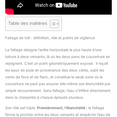
Table des matières
Faitage de toit : définition, rôle et points de vigilance
Le faîtage désigne l’arête horizontale la plus haute d’une
toiture à deux versants, là où les deux pans de couverture se
rejoignent. C’est un point géométriquement exposé : il reçoit
les eaux de pluie en provenance des deux côtés, subit les
vents de face et de flanc, et constitue la seule zone où la
couverture ne peut pas assurer elle-même son étanchéité par
simple recouvrement. Sans faîtage, l’eau s’infiltre directement
dans la charpente à chaque épisode pluvieux.
Son rôle est triple.
Premièrement, l’étanchéité :
le faîtage
ferme la jonction entre les deux versants et empêche l’eau de