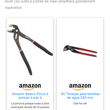
Avoir ces outils à portée de main simplifiera grandement
l’opération.
Amazon Basics Pince à
(6) Tenazas para bombas
pompe à eau à
de agua 240 mm
dégagement rapide, joint
La pince à pompe à eau à joint
One for all!
coulissant rainuré de 12
coulissant rainuré de 12 pouces
po, Noir