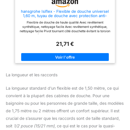
éclaboussures. Installation
Facile & Entretien Simple – Se
hansgrohe Isiflex - Flexible de douche universel
visse à la main sans outils sur
1,60 m, tuyau de douche avec protection anti-
la douche grâce aux joints
pliure et écrou tournant anti-torsion, avec joints
fournis. La surface lisse
Flexible de douche de haute qualité Avec revêtement
d'étanchéité, Chromé, 28276000
chromée est facile à nettoyer.
synthétique, nettoyage facile Avec revêtement synthétique,
Convient à de multiples usages
nettoyage facile Pivot tournant côté douchette évitant la torsion
: douche, bain pour bébé,
du flexible Écrou conique des deux côtés Raccords à visser:
nettoyage de toilettes,
raccord G ½
aquariums, soins pour animaux,
21,71 €
etc.
La longueur et les raccords
La longueur standard d’un flexible est de 1,50 mètre, ce qui
convient à la plupart des cabines de douche. Pour une
baignoire ou pour les personnes de grande taille, des modèles
de 1,75 mètre ou 2 mètres offrent un confort supérieur. Il est
crucial de s’assurer que les raccords sont de taille standard,
soit
1/2 pouce (15/21 mm)
, ce qui est le cas pour la quasi-