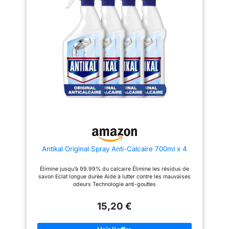
une hygiène irréprochable et
MULTI-SURFACES : Expert du
pour nettoyer tous les résidus
nettoyage, le spray Anti-
de calcaire et de savon Son
Calcaire Starwax est efficace
parfum aux notes florales a une
sur la céramique, la résine, la
odeur non agressive et laisse
porcelaine, l'acrylique, le
une agréable sensation de
carrelage et ses joints, le verre,
propreté et de fraîcheur Cif
le plastique, l'inox et bien
s'engage pour la planète en
d'autres surfaces. PULVÉRISEZ,
proposant un nettoyant multi-
NETTOYEZ, RINCEZ : Après
usages efficace tout en
l'utilisation de la douche,
respectant le cahier des
pulvérisez à environ 20 cm de
charges Ecolabel
la surface, laissez agir 1 min
maximum, puis nettoyez à
l'éponge. Rincez abondamment.
Recommencez si nécessaire.
STARWAX, EXPERT DE
L’ENTRETIEN DEPUIS 1946 :
Des produits efficaces et
agréables à utiliser, conçus
Antikal Original Spray Anti-Calcaire 700ml x 4
pour les perfectionnistes.
Fabriqués en France.
Emballages allégés en
Élimine jusqu’à 99.99% du calcaire Élimine les résidus de
plastique vierge.
savon Eclat longue durée Aide à lutter contre les mauvaises
odeurs Technologie anti-gouttes
15,20 €