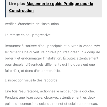
et le jet de massage au milieu
efficacement le impuretés de pour protéger votre peau et vos
Lire plus
Maçonnerie : guide Pratique pour la
créent une sensation d'eau qui
cheveux. Il est recommandé de remplacer le filtre chaque mois
active vos sens avec une
et de vérifier régulièrement son état. Remplacez-le en fonction
Construction
densité agréablement
de l'utilisation réelle pour garantir l'efficacité de la filtration.
concentrée. Installation facile,
Installation rapide et facile : Conçu avec un raccord standard,
buses en silicone anti-calcaire :
le douchette douche salle de bain peut être installé rapidement
la pomme de douche est
Vérifier l’étanchéité de l’installation
sur la plupart des systèmes de douche domestiques sans
équipée d'un anti-calcaire.
besoin d'outils spécialisés. Livré avec un tuyau douche et un
Équipé de buses en silicone.
pommeau de douche, l'installation peut être effectuée en
Essuyez-le simplement avec
La remise en eau progressive
quelques minutes pour profiter immédiatement de votre
une serviette ou une éponge
nouvelle expérience de douche.
pour gagner du temps et des
efforts. Le pommeau de douche
Retournez à l’arrivée d’eau principale et ouvrez la vanne
très
à économie d'eau s'adapte à la
plupart des tuyaux de douche à
lentement
. Une ouverture brutale pourrait créer un « coup de
raccord 1/2 standard, se
connecte manuellement en
bélier » et endommager l’installation. Écoutez attentivement
quelques minutes sans outils.
pour déceler d’éventuels sifflements qui indiqueraient une
fuite d’air, et donc d’eau potentielle.
L’inspection visuelle des raccords
Une fois l’eau rétablie, actionnez le mitigeur de la douche.
Pendant que l’eau coule, observez attentivement les deux
points de connexion : celui du robinet et celui du pommeau.