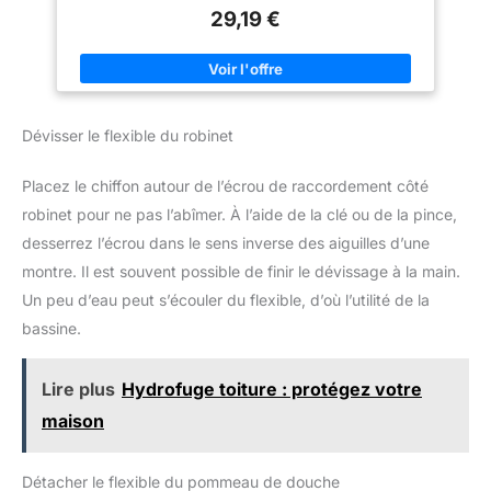
tailles de pièces et poignées ergonomiques Autobloquante sur
29,19 €
tubes et écrous : ne glisse pas sur la pièce, travail nécessitant
moins d'effort Intérieur des mâchoires à dents spécialement
trempées, dureté d'env. 61 HRC: serrage sûr grâce à une
grande résistance à l'usure Charnière entrepassée : grande
stabilité grâce au double guidage
Dévisser le flexible du robinet
Placez le chiffon autour de l’écrou de raccordement côté
robinet pour ne pas l’abîmer. À l’aide de la clé ou de la pince,
desserrez l’écrou dans le sens inverse des aiguilles d’une
montre. Il est souvent possible de finir le dévissage à la main.
Un peu d’eau peut s’écouler du flexible, d’où l’utilité de la
bassine.
Lire plus
Hydrofuge toiture : protégez votre
maison
Détacher le flexible du pommeau de douche