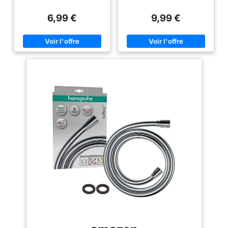
chromée brillante, ce flexible de
changement de couleur. Tuyau
douche 1,7 m est idéal pour
de douche anti-pli pour la
6,99 €
9,99 €
résister à la haute pression et
facilité d'utilisation et de
aux températures élevées. Le
réglage. Recherchez
tuyau intérieur est fabriqué en
"GRIFEMA" sur pour trouver des
matériau non toxique et sans
produits plus parfaits pour
odeur, assurant sécurité et
votre salle de bain ou cuisine.
durabilité. Design Anti-Torsion
Le fini chrome brillant est
& Anti-Explosion – Sa
résistant aux rayures et facile à
conception flexible évite les
nettoyer. Recherchez
plis, les torsions et les
"GRIFEMA" sur Amazon pour
enchevêtrements gênants. Cela
trouver plus de produits
garantit un débit d’eau fluide et
parfaitement assortis pour votre
constant sans interruption, pour
salle de bain ou votre cuisine.
une expérience de douche
Le raccord G1/2 pouce s'adapte
agréable. Compatibilité
à une pomme de douche
Universelle – Équipé d’un
standard ou à tout autre
double raccord en laiton
pulvérisateur.
standard G1/2", ce tuyau est
compatible avec la plupart des
douchettes à main et pommeaux
standards. Solution pratique
pour remplacer un flexible usé
ou endommagé. Étanchéité
Fiable – Testé pour assurer une
connexion sécurisée sans
fuites. Livré avec deux joints
d’étanchéité pour éviter toute
fuite ou goutte. Garde votre
salle de bain propre et sans