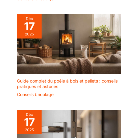
Déc
17
2025
Guide complet du poêle à bois et pellets : conseils
pratiques et astuces
Conseils bricolage
Déc
17
2025