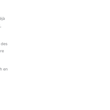
éjà
,
t des
ère
ch en