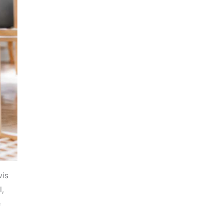
vis
l,
e