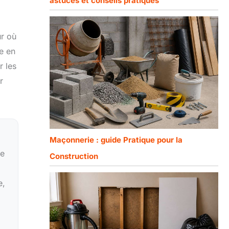
astuces et conseils pratiques
ur où
de en
r les
r
Maçonnerie : guide Pratique pour la
te
Construction
e,