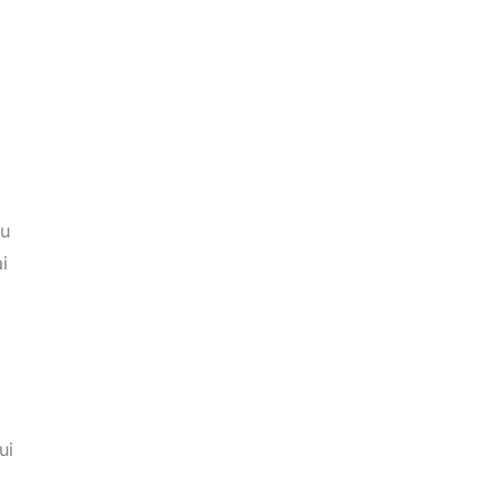
du
i
ui