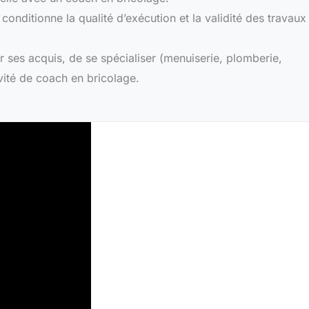
 conditionne la qualité d’exécution et la validité des travaux
er ses acquis, de se spécialiser (menuiserie, plomberie,
vité de coach en bricolage.