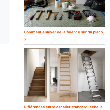
Comment enlever de la faïence sur du placo
?
Différences entre escalier standard, échelle