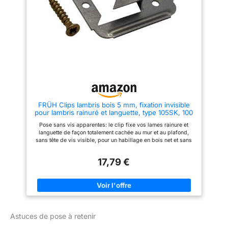
prêts à poser pour un montage
qualité pour rails Halfen, de
rapide et propre de vos
qualité éprouvée Alberts - des
panneaux muraux, lames de
solutions de qualité supérieure
plafond et habillage en bois
qui aident toujours quand il faut
intérieur. Tout est inclus. FRÜH
être parfait. Alberts ne se
Schnellbautechnik, Made in
contente pas de proposer une
Germany: clip de montage
vaste gamme de quincaillerie
éprouvé pour une tenue ferme et
de haute qualité. Nous
durable de vos panneaux et
proposons également toute une
lames. Fabrication familiale
gamme de profilés, de tôles et
souabe depuis 1955 et plus de
d'équerres, de grilles de
60 ans d'expérience. Type
fenêtre attrayantes et sûres et
104SKSB.
de clôtures pratiques et
FRÜH Clips lambris bois 5 mm, fixation invisible
décoratives.
pour lambris rainuré et languette, type 105SK, 100
pièces
Pose sans vis apparentes: le clip fixe vos lames rainure et
languette de façon totalement cachée au mur et au plafond,
sans tête de vis visible, pour un habillage en bois net et sans
trou de perçage. Ajustement précis: pour joue de rainure de 5
mm et profondeur de rainure de 8,5 mm, avec un crochet de 30
17,79 €
x 32 x 6,5 mm, pour une tenue sûre et sans jeu dans la rainure
de toutes vos lames profilées. Matériau robuste: le clip en
acier zingué résiste à la corrosion et dure longtemps. Idéal
pour l'aménagement intérieur, la construction en bois et les
pièces sèches et abritées, sous-pentes comprises. Set
complet: 100 clips livrés avec 100 vis 3 x 17 mm assorties,
prêts à poser pour un montage rapide et propre de vos
Astuces de pose à retenir
panneaux muraux, lames de plafond et habillage en bois
intérieur. Tout est inclus. FRÜH Schnellbautechnik, Made in