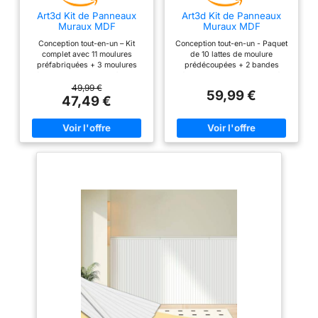
Art3d Kit de Panneaux
Art3d Kit de Panneaux
Muraux MDF
Muraux MDF
Conception tout-en-un – Kit
Conception tout-en-un - Paquet
complet avec 11 moulures
de 10 lattes de moulure
préfabriquées + 3 moulures
prédécoupées + 2 bandes
décoratives pour un revêtement
décoratives de bord pour créer
mural en planches et lattes
instantanément des murs à
49,99 €
59,99 €
immédiat Corniches décoratives
panneaux et lattes Bandes
47,49 €
pour des détails
latérales pour plus de détails –
supplémentaires – Inclus une
Livré avec une bordure de
corniche de rebord de comptoir
tablette supplémentaire pour un
supplémentaire pour un look
aspect plus raffiné et
raffiné et haut de gamme Projet
sophistiqué Polyvalent à faire
DIY polyvalent – Installation
soi-même – Installez le kit de
facile des panneaux muraux
lambris en appliquant de la
avec colle de montage pour des
colle constructive pour créer un
murs d'accent élégants. Idéal
mur d'accent élégant. Idéal pour
pour le salon, le couloir et plus
le salon, le couloir, etc Peinture
encore Personnalisables à
pour tout style - Il est livré avec
souhait – Les panneaux en MDF
un panneau MDF brut, facile à
non peints peuvent être
peindre dans votre couleur
facilement peints dans la
préférée pour correspondre à la
couleur souhaitée et s’intègrent
décoration de votre pièce
parfaitement dans le design de
Matériau durable : les panneaux
la pièce Matériau durable :
MDF sont conçus pour résister
panneaux MDF de haute qualité
à l'usure, offrant une
robustes et résistants pour une
performance durable
beauté durable