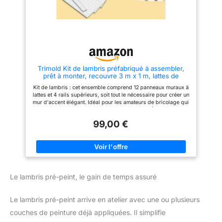
Trimold Kit de lambris préfabriqué à assembler,
prêt à monter, recouvre 3 m x 1 m, lattes de
moulures peintures pour mur d’accent
Kit de lambris : cet ensemble comprend 12 panneaux muraux à
lattes et 4 rails supérieurs, soit tout le nécessaire pour créer un
mur d'accent élégant. Idéal pour les amateurs de bricolage qui
souhaitent rénover facilement leurs murs. Élégant et
personnalisable : mélangez et assortissez les tailles des
99,00 €
panneaux pour créer un design mural 3D unique. Idéal pour
ajouter une texture moderne à n'importe quelle pièce, de la
chambre à coucher au salon. Facile à installer : notre kit de
moulures s'installe rapidement à l'aide d'adhésif, de clous ou
de vis (matériel de fixation non inclus). Pour un résultat
optimal, nous vous recommandons de planifier votre
agencement à l'avance. Utilisez du ruban adhésif pour
Le lambris pré-peint, le gain de temps assuré
marquer l'emplacement avant de fixer les panneaux afin
d'obtenir une finition impeccable et professionnelle. Prêt à
peindre : conçus pour être facilement peints avec n'importe
Le lambris pré-peint arrive en atelier avec une ou plusieurs
quelle peinture d'intérieur, nos kits de moulures offrent un
moyen rapide et efficace d'ajouter du caractère et de la
couches de peinture déjà appliquées. Il simplifie
sophistication à vos portes et murs. Matériau polymère durable
: fabriqués à partir d'un polymère de haute qualité avec une