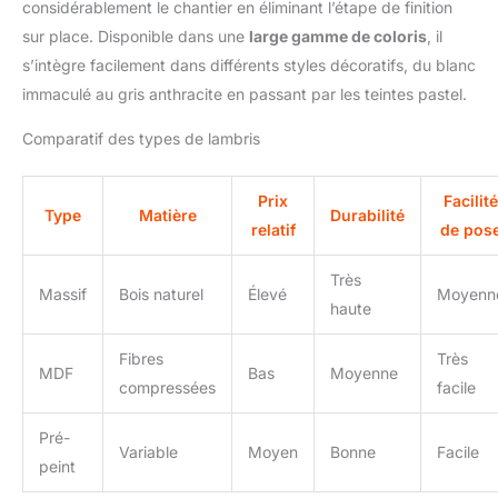
considérablement le chantier en éliminant l’étape de finition
finition semblable au bois, ces panneaux résistent aux chocs et
à l'usure tout en conservant leur aspect au fil du temps.
sur place. Disponible dans une
large gamme de coloris
, il
s’intègre facilement dans différents styles décoratifs, du blanc
immaculé au gris anthracite en passant par les teintes pastel.
Comparatif des types de lambris
Prix
Facilité
Type
Matière
Durabilité
relatif
de pos
Très
Massif
Bois naturel
Élevé
Moyenn
haute
Fibres
Très
MDF
Bas
Moyenne
compressées
facile
Pré-
Variable
Moyen
Bonne
Facile
peint