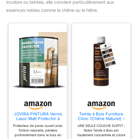
incolore ou teintée, elle convient particulièrement aux
essences nobles comme le chêne ou le hêtre.
JOVIRA PINTURA Vernis
Teinte à Bois Furniture
Lasur Matt Protector à
Clinic (Chêne Naturel) –
l’eau. Protège, décore et
Séchage Rapide, Formule
Protecteur de pores ouvert avec
UNE SEULE COUCHE SUFFIT :
embellit tous les types de
Concentrée & Application
finition naturelle, pénètre
Notre Teinte à Bois est
bois. (750 Millilitres,
Facile – Teinture Bois
profondément dans le bois en
hautement concentrée et colore
Incolore)
Pour Tout Bois Intérieur