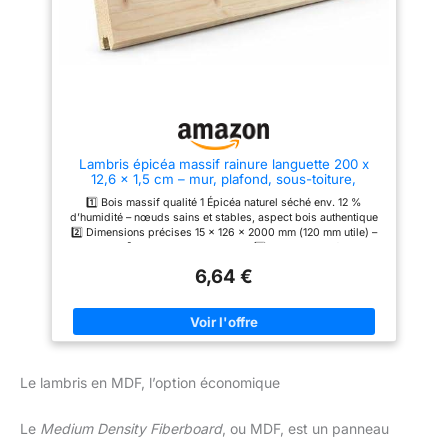
Lambris épicéa massif rainure languette 200 x
12,6 x 1,5 cm – mur, plafond, sous-toiture,
bardage léger – 1 lame
1️⃣ Bois massif qualité 1 Épicéa naturel séché env. 12 %
d’humidité – nœuds sains et stables, aspect bois authentique
2️⃣ Dimensions précises 15 × 126 × 2000 mm (120 mm utile) –
env. 0,24 m² de couverture par lame 3️⃣ Utilisation intérieure &
extérieure abritée Lambris, sous-toiture, bardage léger, ruches,
6,64 €
sauna, abri de jardin et aménagement intérieur 4️⃣ Pose simple
rainure-languette Assemblage propre et solide – montage
rapide sans matériel professionnel 5️⃣ Conditionnement
économique Prix pour 1 lame – jusqu’à 15 lames par colis (3,6
m² utile) sans supplément transport
Le lambris en MDF, l’option économique
Le
Medium Density Fiberboard
, ou MDF, est un panneau