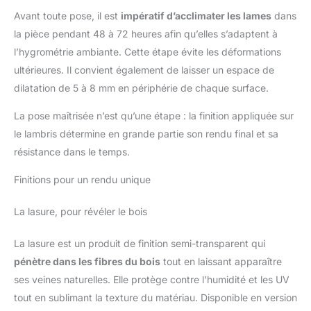
Germany: clip de montage éprouvé pour une tenue ferme et
Avant toute pose, il est
impératif d’acclimater les lames
dans
durable de vos panneaux et lames. Fabrication familiale
souabe depuis 1955 et plus de 60 ans d'expérience. Type
la pièce pendant 48 à 72 heures afin qu’elles s’adaptent à
105SK.
l’hygrométrie ambiante. Cette étape évite les déformations
ultérieures. Il convient également de laisser un espace de
dilatation de 5 à 8 mm en périphérie de chaque surface.
La pose maîtrisée n’est qu’une étape : la finition appliquée sur
le lambris détermine en grande partie son rendu final et sa
résistance dans le temps.
Finitions pour un rendu unique
La lasure, pour révéler le bois
La lasure est un produit de finition semi-transparent qui
pénètre dans les fibres du bois
tout en laissant apparaître
ses veines naturelles. Elle protège contre l’humidité et les UV
tout en sublimant la texture du matériau. Disponible en version