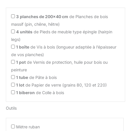
3
planches de 200×40 cm
de Planches de bois
massif (pin, chêne, hêtre)
4
unités
de Pieds de meuble type épingle (hairpin
legs)
1
boîte
de Vis à bois (longueur adaptée à l’épaisseur
de vos planches)
1
pot
de Vernis de protection, huile pour bois ou
peinture
1
tube
de Pâte à bois
1
lot
de Papier de verre (grains 80, 120 et 220)
1
biberon
de Colle à bois
Outils
Mètre ruban