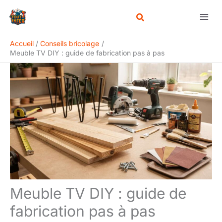
Aller
Rechercher
au
contenu
Accueil
Conseils bricolage
Meuble TV DIY : guide de fabrication pas à pas
Meuble TV DIY : guide de
fabrication pas à pas