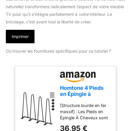
naturelle) transformera radicalement l’aspect de votre meuble
TV pour qu’il s’intègre parfaitement à
votre
intérieur. Le
bricolage, c’est avant tout la liberté de créer.
Imprimer
Où trouver les fournitures spécifiques pour ce tutoriel ?
Homtone 4 Pieds
en Épingle à
Cheveux Hairpin
[Structure lourde en fer
Legs, Pieds de
massif] : Les Pieds en
Meuble en Épingle
Épingle À Cheveux sont
Noirs avec Patins
fabriqués en fer massif
et Vis, pour Table
36,95 €
de haute qualité avec un
Basse, Table de