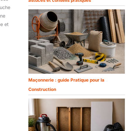
astuces et conseils pratiques
ouche
rne
ue et
Maçonnerie : guide Pratique pour la
Construction