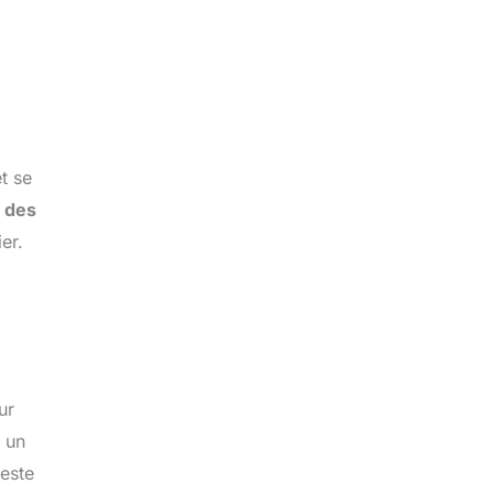
t se
 des
er.
ur
 un
reste