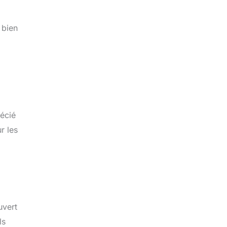
 bien
récié
r les
uvert
Ils