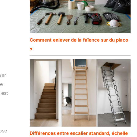
Comment enlever de la faïence sur du placo
?
xer
ue
 est
ose
Différences entre escalier standard, échelle