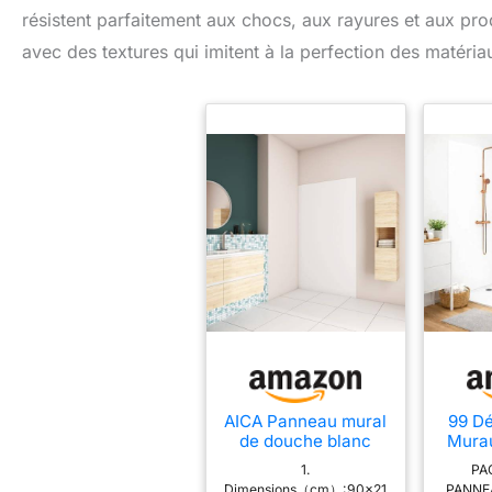
résistent parfaitement aux chocs, aux rayures et aux pro
avec des textures qui imitent à la perfection des matéria
AICA Panneau mural
99 D
de douche blanc
Mura
90x210cm
PVC, 
1.
PA
Panneaux muraux
cm &
Dimensions（cm）:90x21
PANNE