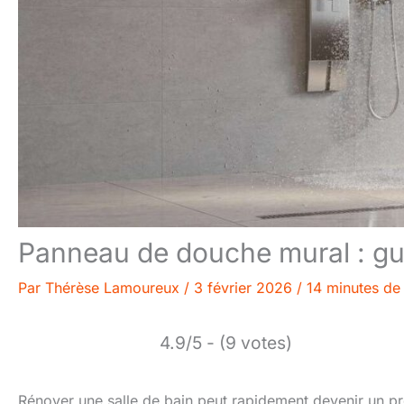
Panneau de douche mural : gui
Par
Thérèse Lamoureux
/
3 février 2026
/
14 minutes de 
4.9/5 - (9 votes)
Rénover une salle de bain peut rapidement devenir un pr