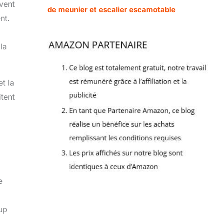
uvent
de meunier et escalier escamotable
nt.
la
t la
itent
e
oup