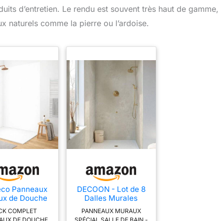
duits d’entretien. Le rendu est souvent très haut de gamme,
ux naturels comme la pierre ou l’ardoise.
éco Panneaux
DECOON - Lot de 8
ux de Douche
Dalles Murales
Blanc, 90x220
Douche - Panneaux
CK COMPLET
PANNEAUX MURAUX
 120x220 cm
muraux salle de bain
AUX DE DOUCHE
SPÉCIAL SALLE DE BAIN -