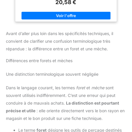
20,58 €
artificielle), 5 forets à bois Ø 4-10 mm (pour bois dur, résineux
et plastique), 2 mèches plates en titane Ø 16/22 mm Éléments
fournis : 18 embouts de vissage L = 25 mm (PH 1/2/2/3, PZ
1/2/2/3, S 4/6/7, HEX 3/4/5/6, T 15/20/25), 3 Douille Ø 7/8/10
mm, 1 adaptateur pour douille, 1 appareil de mesure du
diamètre, 1 couteau, 1 porte-embout universel, 1 fraise
Compatibilité : Parfaitement adaptés à toutes les perceuses
Avant d’aller plus loin dans les spécificités techniques, il
portables et stationnaires. Mallette pratique Bosch X-Line avec
un contenu clairement organisé. Dimension : 236 x 259 x 64
convient de clarifier une confusion terminologique très
mm
répandue : la différence entre un foret et une mèche.
Différences entre forets et mèches
Une distinction terminologique souvent négligée
Dans le langage courant, les termes
foret
et
mèche
sont
souvent utilisés indifféremment. C’est une erreur qui peut
conduire à de mauvais achats.
La distinction est pourtant
précise et utile
: elle oriente directement vers le bon rayon en
magasin et le bon produit sur une fiche technique.
Le terme
foret
désigne les outils de perçage destinés