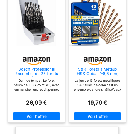
Bosch Professional
S&R Forets à Métaux
Ensemble de 25 forets
HSS Cobalt 1-6,5 mm,
hélicoÏdaux HSS
angle 135 °. Set 13 Forets
Gain de temps : Le foret
Le jeu de 13 forets métalliques
PointTeQ (pour métal,
Acier Cobalt HSS DIN
hélicoïdal HSS PointTeQ, avec
S&R alliés de cobalt est un
ProBox, accessoires
338 Coffret métal. Qualité
emmanchement réduit permet
ensemble de forets hélicoïdaux
pour perceuses-
Professionnelle
un perçage rapide dans le
de qualité professionnelle et est
visseuses)
métal, grâce à la conception
livré dans une boîte en métal
26,99 €
19,79 €
spéciale sur la pointe du foret
robuste avec inscription. La
Durabilité élevée : La vitesse de
gamme compacte est
perçage accrue signifie moins
particulièrement adaptée pour
de chaleur, et donc moins
une utilisation professionnelle
d'usure Travail précis : Un
continue Les forets métalliques
perçage rapide et facile est
sont fabriqués en acier rapide
possible car la pointe de
(HSS) haute performance avec