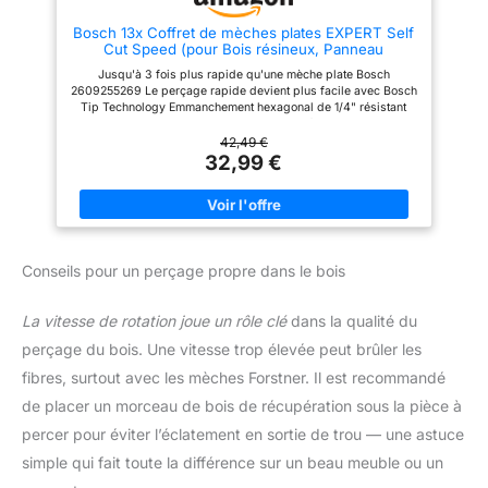
trous parfaitement ronds et
précis grâce à la conception de
Bosch 13x Coffret de mèches plates EXPERT Self
l'éperon central. 【Applications
Cut Speed (pour Bois résineux, Panneau
multiples】: Le foret à bois
aggloméré, Ø 10-32 mm, Professional Accessoire
convient à la perceuse à
Jusqu'à 3 fois plus rapide qu'une mèche plate Bosch
Perceuses)
colonne, à la perceuse à
2609255269 Le perçage rapide devient plus facile avec Bosch
percussion, à la perceuse
Tip Technology Emmanchement hexagonal de 1/4" résistant
d'établi, à la perceuse verticale,
aux chocs pour utilisation sur une visseuse à percussion et une
à la perceuse électrique
perceuse-visseuse Idéale pour les perçages rapides et les
42,49 €
portative, à la perceuse à
trous de préparation dans tous les types de bois résineux,
32,99 €
colonne et à la perceuse à
comme le perçage de trous pour le câblage, les tuyauteries ou
bande mobile, utilisé pour
d'autres installations de matériel. Facile à utiliser dans des
l'installation de tiroirs, de têtes
endroits étroits. Ne convient pas au bois dur Contenu de la
sphériques de tiroirs ;
livraison : Coffret de 13 mèches plates EXPERT Self Cut Speed,
perforation de produits en bois,
10/12/13/14/16/18/20/22/24/25/28/30/32
produits en plastique, bois,
contreplaqué. 【Coupe
Conseils pour un perçage propre dans le bois
parfaite】 : chevauchement,
inclinaison et perçage
traversant sur tous les types de
La vitesse de rotation joue un rôle clé
dans la qualité du
bois, percez facilement des
trous de charnière, des trous de
perçage du bois. Une vitesse trop élevée peut brûler les
cylindre, des trous filetés de
fibres, surtout avec les mèches Forstner. Il est recommandé
bureau d'ordinateur, des
fixations de meubles. Idéal pour
de placer un morceau de bois de récupération sous la pièce à
réaliser des trous à fond plat.
percer pour éviter l’éclatement en sortie de trou — une astuce
simple qui fait toute la différence sur un beau meuble ou un