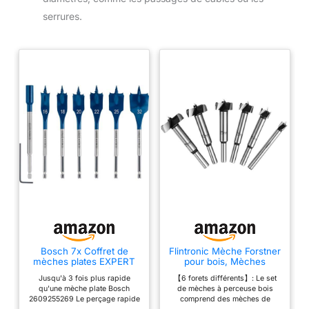
serrures.
Bosch 7x Coffret de
Flintronic Mèche Forstner
mèches plates EXPERT
pour bois, Mèches
Self Cut Speed (pour
Forestières, 6 PCS
Jusqu'à 3 fois plus rapide
【6 forets différents】: Le set
Bois résineux, Panneau
(10/15/20/25/30/35mm),
qu'une mèche plate Bosch
de mèches à perceuse bois
aggloméré, Ø 16-32 mm,
Foret à Bois en Alliage de
2609255269 Le perçage rapide
comprend des mèches de
Professional Accessoire
Qualité Supérieure avec