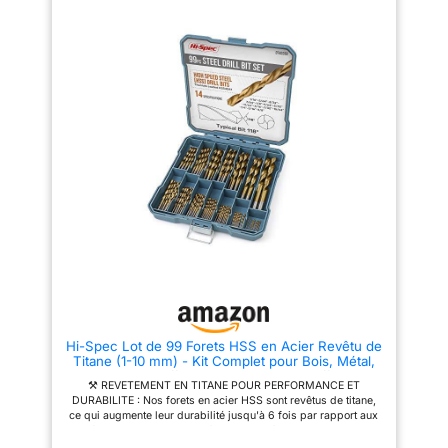
centrage empêche les
5 % d'alliage de cobalt et ont un
déplacements Compatibilité :
angle de pointe de 135° selon la
Convient pour toutes les
norme DIN 1412. Longueur
perceuses-visseuses, et les
moyenne selon DIN 338 et
perceuses d'établi pour trous
classe de précision H8. Par
de dégagement et de centrage
conséquent, ils se caractérisent
en acier allié et non allié, en
par une grande précision et une
métaux non ferreux, en acier
longue durée de vie Le kit de
moulé, en fonte et en plastique
forets en acier comprend 13
Contenu : 1 x chacun : Ø 1,0 / 1,5
forets de diamètres 1,5 - 2,0 -
/ 2,0 / 2,5 / 3,0 / 3,5 / 4,0 / 4,5 /
2,5 - 3,0 - 3,2 - 3,5 - 4,0 - 4,5 -
5,0 / 5,5 / 6,0 / 6,5 / 7,0 / 7,5 /
4,8 - 5,0 - 5,5 - 6,0 - 6,5 mm.
8,0 / 8,5 / 9,0 / 9,5 / 10,0 / 10,5
Convient pour les matériaux
/ 11,0 / 11,5 / 12,0 / 12,5 / 13,0
particulièrement durs tels que
mm
l'acier inoxydable, la fonte
d'acier, les métaux de fonte et
d'autres métaux durs Les forets
en fer produisent des trous de
perçage et de borgne continus
avec une profondeur allant
jusqu'à 5xD et sont optimisés
pour une utilisation avec des
perceuses à colonne. Ils offrent
Hi-Spec Lot de 99 Forets HSS en Acier Revêtu de
la plus haute performance et
Titane (1-10 mm) - Kit Complet pour Bois, Métal,
précision Le lot de 13 forets en
Plastique - Coffrets de Forets avec Coffret de
acier allié de cobalt est un
⚒ REVETEMENT EN TITANE POUR PERFORMANCE ET
Rangement Robuste et Pratique
ensemble compact et de qualité
DURABILITE : Nos forets en acier HSS sont revêtus de titane,
supérieure qui convient aux
ce qui augmente leur durabilité jusqu'à 6 fois par rapport aux
applications de perçage
forets traditionnels. Parfait pour les forets metaux, ce
métalliques durs. C'est un
revêtement améliore la dureté, la précision, réduit les