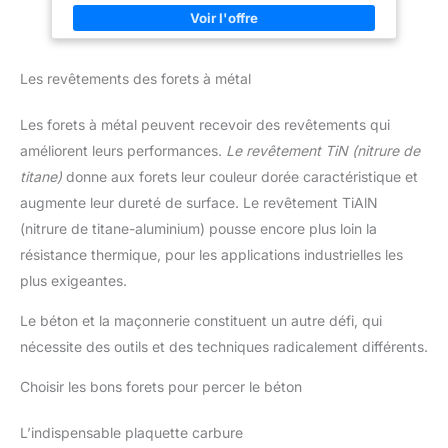
Comme nos forets à paliers peuvent percer l'acier inoxydable,
ces nombreux produits compétitifs sont supérieurs. Utilisation
de HSS Co5 avec le revêtement TiAlN résistant à la chaleur.
Avantage en détail | Nos forets à épaulement ont une tige
filetée pour une longue durée de vie et une meilleure collecte
Les revêtements des forets à métal
des copeaux. Ne se coince pas grâce aux surfaces de serrage
et convient à tous les tournevis, etc.) 👑 100 % qualité premium
| La technique de coupe AM représente la qualité de la
Les forets à métal peuvent recevoir des revêtements qui
marque, une livraison et un service fiables. Nous répondrons à
toutes les questions et offrons un remboursement sans
améliorent leurs performances.
Le revêtement TiN (nitrure de
problème.
titane)
donne aux forets leur couleur dorée caractéristique et
augmente leur dureté de surface. Le revêtement TiAlN
(nitrure de titane-aluminium) pousse encore plus loin la
résistance thermique, pour les applications industrielles les
plus exigeantes.
Le béton et la maçonnerie constituent un autre défi, qui
nécessite des outils et des techniques radicalement différents.
Choisir les bons forets pour percer le béton
L’indispensable plaquette carbure