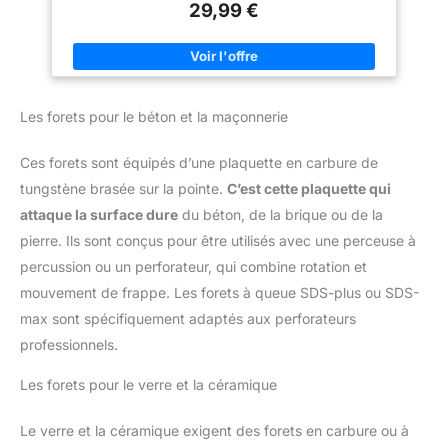
excellent choix pour toute
29,99 €
frottements et optimise le contrôle de la température et la
serrurerie
résistance à l'usure. ⚒ COMPATIBILITE UNIVERSELLE : Ce
coffret foret metal comprend les tailles métriques de forets les
plus couramment utilisées (1-10 mm) avec des pièces de
rechange. Ces forets sont idéaux pour les bricoleurs
occasionnels et les professionnels, adaptés à toutes les
perceuses standard. ⚒ COFFRET DE RANGEMENT ROBUSTE
Les forets pour le béton et la maçonnerie
ET ORGANISE : Avec nos coffrets de forets, chaque foret est
rangé dans un coffret solide, protégé contre les chocs et les
chutes. Les tailles sont clairement indiquées pour un accès
Ces forets sont équipés d’une plaquette en carbure de
rapide et facile, et le fermoir en acier robuste maintient le
coffret fermé lors du transport. ⚒ KIT POLYVALENT POUR
tungstène brasée sur la pointe.
C’est cette plaquette qui
TOUS VOS PROJETS : Ce lot de 99 meches metal à haute
vitesse convient pour percer le bois, les métaux alliés et non
attaque la surface dure
du béton, de la brique ou de la
alliés, ainsi que les plastiques durs et le plexiglas. Idéal pour
les projets de bricolage, de réparation, de construction et de
pierre. Ils sont conçus pour être utilisés avec une perceuse à
rénovation. ⚒ COUVERTURE COMPLETE POUR TOUS VOS
percussion ou un perforateur, qui combine rotation et
BESOINS DE PERÇAGE : Notre kit de 99 pièces, incluant forets
metaux, offre toutes les tailles métriques courantes et des
mouvement de frappe. Les forets à queue SDS-plus ou SDS-
pièces de rechange, adapté pour tous types de travaux sur
bois, métal et plastique, que ce soit à la maison, dans l'atelier,
max sont spécifiquement adaptés aux perforateurs
le garage ou sur le chantier.
professionnels.
Les forets pour le verre et la céramique
Le verre et la céramique exigent des forets en carbure ou à