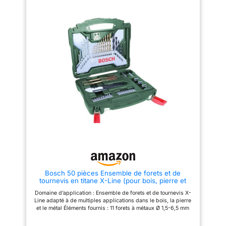
cloche 32/38/44/54 mm, 1 x
foret de centrage , mèche plate
16/22 mm, 1 x support universel,
clé à douille 5/6/8/10/11/12/13
mm, 1 x fraise, 1 x clé Allen
Domaines d'application : Les
forets conviennent parfaitement
au perçage dans le bois, le
métal et la pierre; L'utilisation
d'un liquide de refroidissement
est recommandée pour le
perçage des métaux
Compatibilité : Convient à tous
les perceuses filaires ou sans
fil à main et stationnaires avec
systèmes à queue cylindrique
et clés à chocs
Bosch 50 pièces Ensemble de forets et de
tournevis en titane X-Line (pour bois, pierre et
métal, accessoires perceuses)
Domaine d’application : Ensemble de forets et de tournevis X-
Line adapté à de multiples applications dans le bois, la pierre
et le métal Éléments fournis : 11 forets à métaux Ø 1,5-6,5 mm
(pour métal, plexiglas et plastiques durs), 6 forets à pierre Ø
4-10 mm (pour maçonnerie, chaux, pierre naturelle et