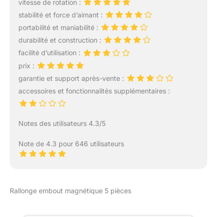
vitesse de rotation :
refroidissement à
stabilité et force d’aimant :
dissipation rapide de la
portabilité et maniabilité :
chaleur pour prévenir les
accidents liés à la
durabilité et construction :
surpuissance
facilité d’utilisation :
instantanée et aux
prix :
hautes températures. Le
garantie et support après-vente :
rail de guidage en alliage
de qualité offre
accessoires et fonctionnalités supplémentaires :
résistance à la corrosion
et à l’usure, prolongeant
significativement la durée
Notes des utilisateurs 4.3/5
de vie de l’appareil
Conception conviviale :
Note de 4.3 pour 646 utilisateurs
Une échelle a été ajoutée
au châssis de la machine
pour aider les utilisateurs
à déterminer la distance
Rallonge embout magnétique 5 pièces
entre le foret et le
matériau percé en
millimètres. Même un