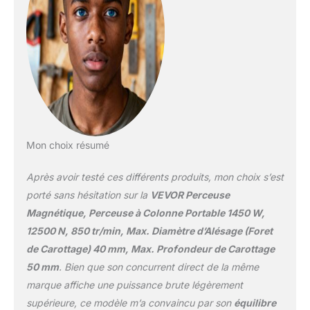
carottage : 50 mm.
Attention : Vitesse NON
réglable Comprendre la
puissance : 12500 N de
force robuste sont créés
par la base
électromagnétique
épaissie, dotée
d'ancrages en fer pur, la
perceuse à colonne
Mon choix résumé
magnétique fonctionne
solidement à n'importe
Après avoir testé ces différents produits, mon choix s’est
quel angle de manière
stable pendant le
porté sans hésitation sur la
VEVOR Perceuse
processus de perçage.
Magnétique, Perceuse à Colonne Portable 1450 W,
Les forets équipés de 11
12500 N, 850 tr/min, Max. Diamètre d’Alésage (Foret
pièces peuvent répondre
de Carottage) 40 mm, Max. Profondeur de Carottage
à vos différents besoins
d'alésage pour une large
50 mm
. Bien que son concurrent direct de la même
gamme de diamètres de
marque affiche une puissance brute légèrement
trous Sécurité et
supérieure, ce modèle m’a convaincu par son
équilibre
durabilité : Votre sécurité