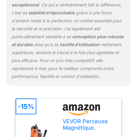
exceptionnel
. Ce qui a véritablement fait la différence,
est prioritaire ! Le
dispositif intègre une
c’est sa
stabilité irréprochable
grâce à une force
protection contre les
d’aimant notée à la perfection, un critère essentiel pour
surcharges et un
la sécurité et la précision. J’ai également été
système de
particulièrement sensible à sa
conception plus robuste
refroidissement à
et durable
ainsi qu’à sa
facilité d’utilisation
nettement
dissipation rapide de la
chaleur pour prévenir les
supérieure, rendant le travail à la fois plus agréable et
accidents liés à la
plus efficace. Pour un prix très compétitif, elle
surpuissance
représente à mes yeux le meilleur compromis entre
instantanée et aux
performance, fiabilité et confort d’utilisation.
hautes températures. Le
rail de guidage en alliage
de qualité offre
résistance à la corrosion
et à l’usure, prolongeant
-15%
significativement la durée
de vie de l’appareil
VEVOR Perceuse
Conception conviviale :
Magnétique,
Une échelle a été ajoutée
Perceuse à
au châssis de la machine