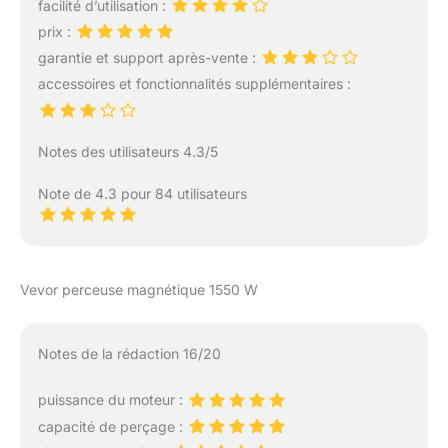
par la base
facilité d’utilisation :
électromagnétique
prix :
épaissie, dotée
garantie et support après-vente :
d'ancrages en fer pur, la
accessoires et fonctionnalités supplémentaires :
perceuse à colonne
magnétique fonctionne
solidement à n'importe
Notes des utilisateurs 4.3/5
quel angle de manière
stable pendant le
Note de 4.3 pour 84 utilisateurs
processus de perçage.
Les forets équipés de 11
pièces peuvent répondre
à vos différents besoins
d'alésage pour une large
Vevor perceuse magnétique 1550 W
gamme de diamètres de
trous Sécurité et
durabilité : Votre sécurité
Notes de la rédaction 16/20
est prioritaire ! Le
dispositif intègre une
puissance du moteur :
protection contre les
surcharges et un
capacité de perçage :
système de