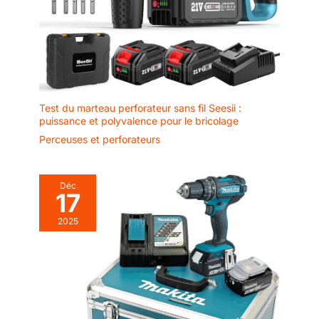
Test du marteau perforateur sans fil Seesii :
puissance et polyvalence pour le bricolage
Perceuses et perforateurs
Déc
17
2025