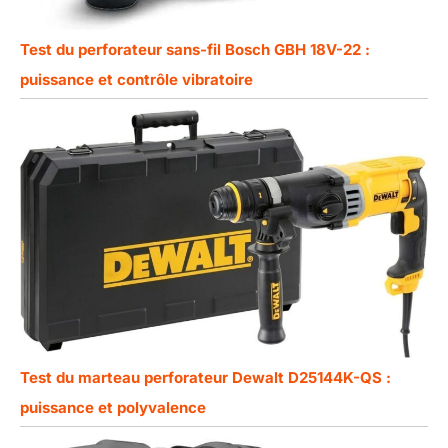
Test du perforateur sans-fil Bosch GBH 18V-22 :
puissance et contrôle vibratoire
Test du marteau perforateur Dewalt D25144K-QS :
puissance et polyvalence