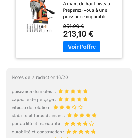
Aimant de haut niveau :
Colonne Portable
Préparez-vous à une
1450 W, 12500 N,
puissance imparable !
850 tr/min, Max.
Notre perceuse
Diamètre d'Alésage
251,90 €
magnétique électrique
(Foret de
213,10 €
génère une force motrice
Carottage) 40 mm,
exceptionnellement
Max. Profondeur de
puissante avec son
Carottage 50 mm
moteur en cuivre de 1450
W. Il est capable de
percer les matériaux les
plus résistants à 850
Notes de la rédaction 16/20
tr/min. Max. Diamètre
d'alésage (foret de
puissance du moteur :
carottage) : 40 mm ;
capacité de perçage :
Max. Profondeur de
carottage : 50 mm.
vitesse de rotation :
Attention : Vitesse NON
stabilité et force d’aimant :
réglable Comprendre la
portabilité et maniabilité :
puissance : 12500 N de
durabilité et construction :
force robuste sont créés