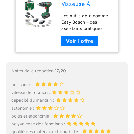
Visseuse À
Percussion Sans Fil
Les outils de la gamme
- Easyimpact 18V-
Easy Bosch – des
40 (Vissage,
assistants pratiques
Perçage Dans Le
pour vos projets du
Bois, Métal Ou
quotidien Mandrin
Plastique ; Perçage
polyvalent à action
Avec Percussion
rapide de 13 mm : pour le
Dans La
changement facile des
Maçonnerie ; 241
embouts de vissage
Accessoires; 1 Bat
Notes de la rédaction 17/20
Engrenage 2 vitesses et
1.5 Ah)
20 positions de
puissance :
présélection de couple :
pour une puissance et
vitesse de rotation :
une vitesse optimales
capacité du mandrin :
adaptées à chaque
autonomie :
utilisation Usage
poids et ergonomie :
universel dans divers
matériaux : la perceuse
polyvalence des fonctions :
sans fil peut être utilisée
qualité des matériaux et durabilité :