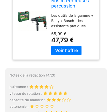
Bosch Perceuse à
percussion
électrique
Les outils de la gamme «
EasyImpact 600
Easy » Bosch – les
(600 W, dans
assistants pratiques
coffret de
pour vos projets du
transport)
55,99 €
quotidien Outil compact,
47,79 €
léger et ergonomique
pour un maniement facile
et perçage sans effort
jusqu’à 12 mm dans la
maçonnerie et jusqu’à 25
mm dans le bois
Fonction Electronic
Notes de la rédaction 14/20
Speed Control Bosch
permettant d’adapter
puissance :
automatiquement la
vitesse de rotation :
vitesse via la gâchette
lors des perçages
capacité du mandrin :
Mandrin automatique
autonomie :
double bague pour des