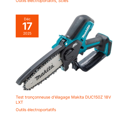
Outils électroportatifs
,
Scies
Déc
17
2025
Test tronçonneuse d’élagage Makita DUC150Z 18V
LXT
Outils électroportatifs