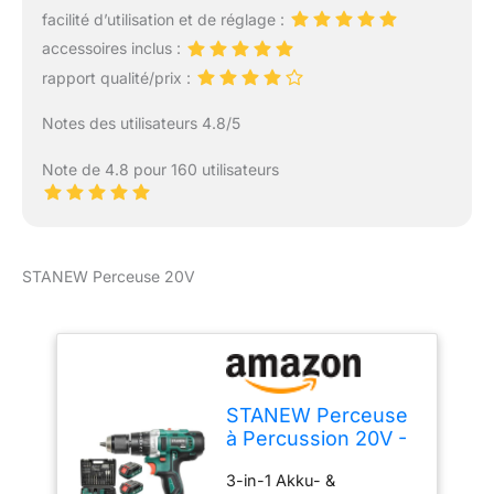
pour le vissage, le
facilité d’utilisation et de réglage :
perçage dans le bois, le
accessoires inclus :
métal ou le plastique
ainsi que pour le perçage
rapport qualité/prix :
avec percussion dans la
maçonnerie Fourni avec
Notes des utilisateurs 4.8/5
:EasyImpact 18V-40, jeu
d'embouts de 241
Note de 4.8 pour 160 utilisateurs
pièces, 1 batterie 1.5 Ah,
chargeur AL 1810 CV,
SystemBox (avec 2x AC
Box plus Lidbox)
STANEW Perceuse 20V
STANEW Perceuse
à Percussion 20V -
QW Perceuse-
3-in-1 Akku- &
Visseuse sans fil 2