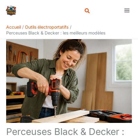
Aller
Rechercher
au
contenu
Accueil
Outils électroportatifs
Perceuses Black & Decker : les meilleurs modèles
Perceuses Black & Decker :