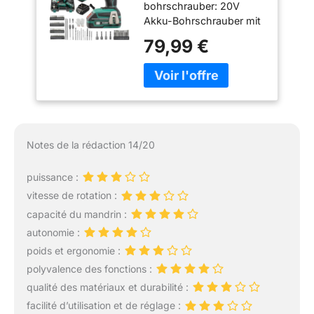
bohrschrauber: 20V
batteries Li-ion,69
Akku-Bohrschrauber mit
PCs Accessoires,
35Nm max.
avec étui de
79,99 €
Drehmoment, 3 Modi
Transport 2 Batterie
(Schrauben, Bohren,
et Chargeur
Schlagbohren), 18+3
Drehmomentstufen für
Heimwerker und Profis.
Variable Geschwindigkeit
& Elektronische Bremse:
Notes de la rédaction 14/20
Niedrig (0-400 U/min) für
Präzisionsarbeiten, Hoch
puissance :
(0-1650 U/min) für
vitesse de rotation :
schnelles Bohren,
stufenloser Abzug &
capacité du mandrin :
Notstopp-Funktion.
autonomie :
Lange Akkulaufzeit &
poids et ergonomie :
Schnellladung: 2x
polyvalence des fonctions :
2000mAh Lithium-Akkus
und 1h Schnellladegerät
qualité des matériaux et durabilité :
für kontinuierliches
facilité d’utilisation et de réglage :