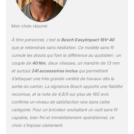
maçonnerie Fourni avec
:EasyImpact 18V-40, jeu
d'embouts de 241
pièces, 1 batterie 1.5 Ah,
Mon choix résumé
chargeur AL 1810 CV,
SystemBox (avec 2x AC
À titre personnel, c’est la
Bosch EasyImpact 18V-40
Box plus Lidbox)
que je retiendrais sans hésitation. Ce modèle sans fil
cumule les atouts qui font la différence au quotidien : un
couple de
40 Nm
, deux vitesses, un mandrin de 13 mm
et surtout
241 accessoires inclus
qui permettent
d’attaquer une très grande variété de travaux dès la
sortie du carton. La signature Bosch apporte une fiabilité
reconnue, et la note de
4,8/5
sur plus de 160 avis
confirme un niveau de satisfaction rare dans cette
catégorie. Pour un bricoleur souhaitant un outil sans fil
capable, bien fini et immédiatement opérationnel, ce
choix s’impose clairement.