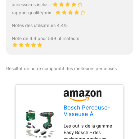
Arbeiten. Praktischer
accessoires inclus :
Hüftclip mit Integrierter
rapport qualité/prix :
LED-Beleuchtung: Der
Akku Bohrschrauber ist
Notes des utilisateurs 4.4/5
mit einem praktischen
Hüftclip ausgestattet, der
Note de 4.4 pour 569 utilisateurs
Ihre Hände frei macht.
Die integrierte LED-
Leuchte erlaubt präzises
Arbeiten auch in dunklen
Ecken – ob auf der Leiter
Résultat de notre comparatif des meilleures perceuses
oder in engen
Schränken. So sind Sie
stets effizient und sicher.
Komplettes Zubehörset
mit Koffer: 24 Teile
(Bohrer, Bits,
Bosch Perceuse-
Stecknüsse), 13mm
Visseuse À
Schnellspannbohrfutter,
Percussion Sans Fil
robuster Transportkoffer,
Les outils de la gamme
- Easyimpact 18V-
ideal für Holz, Metall,
Easy Bosch – des
40 (Vissage,
Kunststoff & Mauerwerk.
assistants pratiques