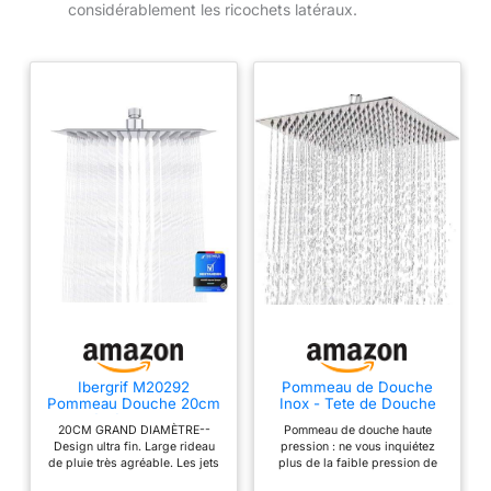
considérablement les ricochets latéraux.
Ibergrif M20292
Pommeau de Douche
Pommeau Douche 20cm
Inox - Tete de Douche
Carré Tête Pluie Inox
Pluie , Pommeau de
20CM GRAND DIAMÈTRE--
Pommeau de douche haute
Douche Carré 30CM,
Design ultra fin. Large rideau
pression : ne vous inquiétez
Douche Economie d'Eau
de pluie très agréable. Les jets
plus de la faible pression de
Universelle Filetage 1/2
d'eau de plus de 100 trous
l'eau dans votre maison. Notre
Pouce, Rotatif 360°,