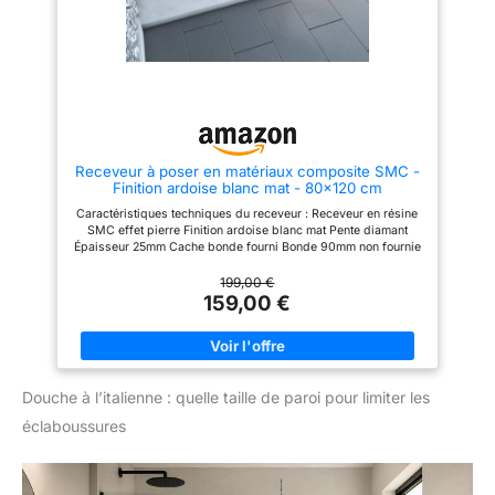
montage sur mesure
Dimensions du receveur,
90x140x4 cm Référence du
produit : FAC113 Garantie 2 ans
pièces uniquement. AURLANE
développe des produits de
salle de bains modernes,
novateurs et compétitifs depuis
2003, pour rendre la salle de
bains de vos rêves accessible !
Receveur à poser en matériaux composite SMC -
Retrouvez plus d'information
Finition ardoise blanc mat - 80x120 cm
Caractéristiques techniques du receveur : Receveur en résine
SMC effet pierre Finition ardoise blanc mat Pente diamant
Épaisseur 25mm Cache bonde fourni Bonde 90mm non fournie
Dimensions du receveur : 120x80cm Les plus produit:
Receveur en SMC ultra résistant et imputrescible Superbe
199,00 €
finition effet pierre Cache bonde fourni pour une finition
159,00 €
parfaite et un beau design Installation facile Référence:
FAC202 Désignation produit : ROCK 2 WHITE 80 Garantie 2 ans
pièces et non main d'oeuvre. Cocorico Caractéristiques
techniques du receveur : Receveur en résine SMC effet pierre
Finition ardoise blanc mat Pente diamant Épaisseur 25mm
Douche à l’italienne : quelle taille de paroi pour limiter les
Cache bonde fourni Bonde 90mm non fournie Dimensions du
receveur : 120x80cm Les plus produit: Receveur en SMC ultra
éclaboussures
résistant et imputrescible Superbe finition effet pierre Cache
bonde fourni pour une finition parfaite et un beau design
Installation facile Référence: FAC202 Désignation produit :
ROCK 2 WHITE 80 Garantie 2 ans pièces et non main d'oeuvre.