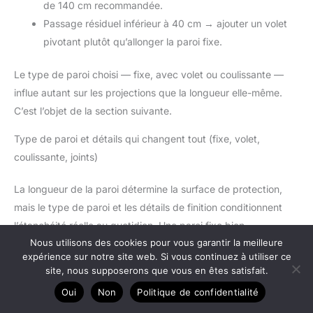
de 140 cm recommandée.
Passage résiduel inférieur à 40 cm → ajouter un volet
pivotant plutôt qu’allonger la paroi fixe.
Le type de paroi choisi — fixe, avec volet ou coulissante —
influe autant sur les projections que la longueur elle-même.
C’est l’objet de la section suivante.
Type de paroi et détails qui changent tout (fixe, volet,
coulissante, joints)
La longueur de la paroi détermine la surface de protection,
mais le type de paroi et les détails de finition conditionnent
l’étanchéité réelle au quotidien. Une paroi fixe bien
Nous utilisons des cookies pour vous garantir la meilleure
dimensionnée avec un joint d’étanchéité défaillant laisse
expérience sur notre site web. Si vous continuez à utiliser ce
passer autant d’eau qu’une paroi trop courte.
site, nous supposerons que vous en êtes satisfait.
La paroi fixe
est la solution la plus simple et la plus robuste.
Oui
Non
Politique de confidentialité
Elle convient dès que le passage résiduel est suffisant (50 cm