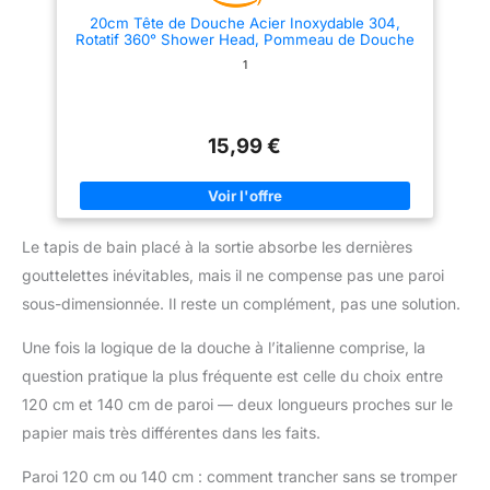
l'accumulation de calcaire pour
20cm Tête de Douche Acier Inoxydable 304,
un plaisir sans entretien,
Rotatif 360° Shower Head, Pommeau de Douche
résistant à l'encrassement,
Rond 8 Pouces, Haute Pression, Economie d'Eau,
facile à nettoyer, anti-oxydation
1
Facile à Installer et à Nettoyer, Effet Pluie Anti-
et résistant à la corrosion.
Calcaire
Équilibrez l'eau haute pression
pressée sans éclaboussures,
ce qui rend le pommeau de
douche bien proportionné,
15,99 €
soyeux et doux pour la peau.
Facile à installer : ce pommeau
de douche à effet pluie ne
prend que quelques minutes
pour connecter le filetage
femelle G1/2 avec bras de
Le tapis de bain placé à la sortie absorbe les dernières
douche peut extrêmement
facilement installer l'ensemble
gouttelettes inévitables, mais il ne compense pas une paroi
du pommeau de douche en
sous-dimensionnée. Il reste un complément, pas une solution.
place, sans outils, utilisez une
clé est également attachée au
cas où vous manquez de force
Une fois la logique de la douche à l’italienne comprise, la
pour serrer.
question pratique la plus fréquente est celle du choix entre
120 cm et 140 cm de paroi — deux longueurs proches sur le
papier mais très différentes dans les faits.
Paroi 120 cm ou 140 cm : comment trancher sans se tromper