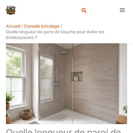
Aller
Rechercher
au
contenu
Accueil
Conseils bricolage
Quelle longueur de paroi de douche pour éviter les
éclaboussures ?
Quelle longueur de paroi de