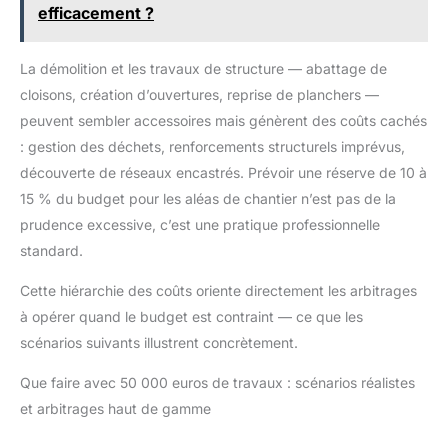
d'alarme intelligent est
efficacement ?
compatible avec les animaux de
compagnie jusqu'à 20 kg. Vous
pouvez laisser vos animaux à la
maison sans craindre que la
La démolition et les travaux de structure — abattage de
sirène du système de sécurité
n'effraie vos animaux ou vos
cloisons, création d’ouvertures, reprise de planchers —
voisins. DEUX SIRENES : Vous
peuvent sembler accessoires mais génèrent des coûts cachés
disposez de deux sirènes.
L'une d'entre elles est intégrée à
: gestion des déchets, renforcements structurels imprévus,
l'unité principale, la seconde
est sans fil. La sirène sans fil
découverte de réseaux encastrés. Prévoir une réserve de 10 à
peut être installée dans
n'importe quelle pièce de votre
15 % du budget pour les aléas de chantier n’est pas de la
maison car... elle n'est pas
prudence excessive, c’est une pratique professionnelle
reliée à l'unité d'alarme
principale par des câbles.
standard.
Cette hiérarchie des coûts oriente directement les arbitrages
à opérer quand le budget est contraint — ce que les
scénarios suivants illustrent concrètement.
Que faire avec 50 000 euros de travaux : scénarios réalistes
et arbitrages haut de gamme