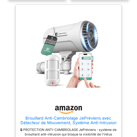
manière fiable, même en cas de
et/ou claviers combinés, et
panne de courant ou d'internet.
jusqu'à 5 sirènes extérieures de
Grâce au module GSM 4G
130 dB. Une solution de sécurité
intégré et à une puissante
domestique professionnelle et
batterie de 5000 mAh, votre
entièrement personnalisable. 🔐
alarme reste toujours active -
[Mini station de base] La station
pour une protection maximale à
de base est une alarme maison
toute heure. ENSEMBLE
domestique très compacte et
COMPLET D'ALARME : Notre kit
facile à utiliser. Il est
de 19 pièces comprend un
recommandé que le système
module principal avec écran de
soit toujours alimenté par le
7 pouces et fonction anti-
secteur. La batterie de secours
empreinte digitale, 10x
intégrée peut fonctionner
Capteurs de portes et fenêtres,
jusqu'à 8 heures, mais ne doit
3x détecteurs de mouvement
être utilisée qu'en cas de panne
PIR, 1x capteur de fuite d'eau, 1x
de courant. 🔐【 2
bouton SOS, 1x sirène WLAN, 2x
télécommandes 】L'alarme
télécommandes, 1x câble USB,
maison sans fil peut être
2x adaptateurs secteur,
contrôlée à distance à l'aide de
accessoires de montage/petit
la télécommande, qui vous
tournevis, 2x autocollants de
permet de régler les options de
fenêtre seQrell et un
désarmement, de sonnerie,
guiderapide. Idéal pour la
d'alarme et de panique à une
maison, l'appartement et le
distance de moins de 15 mètres.
garage, mais aussi pour le
Grâce au ruban anti-gravité
Brouillard Anti-Cambriolage JePréviens avec
bureau et l'entrepôt. Ajoutez des
(inclus), vous pouvez fixer la
Détecteur de Mouvement, Système Anti-Intrusion
capteurs et des dispositifs de
télécommande d'alarme
sans abonnement, Compatible SmartLife/Tuya,
contrôle pour le système de
d'ouverture de porte dans
🔒 PROTECTION ANTI-CAMBRIOLAGE JePréviens : système de
Couvre jusqu'à 100 m³
maison intelligente. INCLUT LE
n'importe quelle position et la
brouillard anti-intrusion qui bloque la visibilité de l'intrus
CONTRÔLE DE L'APP : gardez
retirer à tout moment. 🔐【