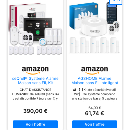
seQrell® Système Alarme
AGSHOME Alarme
Maison sans Fil, Kit
Maison sans Fil Intelligent
Alarme Anti Intrusion WiFi
WiFi - Alarme de Porte, 1
CHAT D'ASSISTANCE
🔐 【【Kit de sécurité évolutif
et GSM 4G avec Écran
Alarme avec Sirène, 5
HUMANIDE de seQrell (sans IA)
W2】 Ce système comprend
Tactile 7", Batterie 5000
Capteurs de Fenêtre et
: est disponible 7 jours sur 7, y
une station de base, 5 capteurs
mAh, Tuya Smart Life
de Porte, 2
compris les jours fériés, en
et 2 télécommandes, prêt à
app, Alexa, détecteur de
Télécommande,
français, allemand, anglais,
l'emploi. Sa structure modulaire
64,99 €
Fuite d'eau SQ7024B
Compatible avec Alexa,
390,00 €
castillan, italien, néerlandais et
permet une extension flexible :
61,74 €
Google Assistant
autres langues. SÉCURITÉ
il peut accueillir jusqu'à 20
MAXIMALE : Notre système
capteurs (porte/fenêtre,
d'alarme seQrell SQ7024B
mouvement infrarouge), un
protège votre maison de
maximum de 5 télécommandes