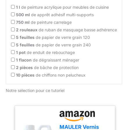
1
l
de peinture acrylique pour meubles de cuisine
500
ml
de apprêt adhésif multi-supports
750
ml
de peinture carrelage
2
rouleaux
de ruban de masquage basse adhérence
5
feuilles
de papier de verre grain 120
5
feuilles
de papier de verre grain 240
1
pot
de enduit de rebouchage
1
flacon
de dégraissant ménager
2
pièces
de bâche de protection
10
pièces
de chiffons non pelucheux
Notre sélection pour ce tutoriel
MAULER Vernis