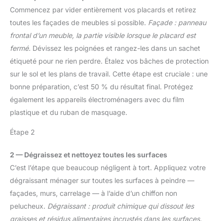
traditionnel. Après
peinture petit / bac de
poignée en plastique
STRUCTURE LOSANGE
Commencez par vider entièrement vos placards et retirez
utilisation, un nettoyage
laquage petit / bac à
confortable et souple.
FIT & ŒILLET DE
toutes les façades de meubles si possible.
Façade : panneau
rapide évite tout
laque petit selon les
Guides des doigts à
SUSPENSION : Surface
colmatage. Pour vérifier
besoins du projet. BAC
l'avant et à l'arrière pour
frontal d’un meuble, la partie visible lorsque le placard est
d’essorage efficace à
que la buse est propre,
POUR ROULEAUX DE 25
une utilisation facile. Le
fermé.
Dévissez les poignées et rangez-les dans un sachet
structure losange (FIT)
pulvérisez de l’eau : si le
cm : Largeur maximale
travail sur des surfaces
pour une restitution
étiqueté pour ne rien perdre. Étalez vos bâches de protection
jet est régulier, le
du rouleau 25 cm :
inclinées peut être
contrôlée de la peinture,
sur le sol et les plans de travail. Cette étape est cruciale : une
nettoyage est terminé
parfait pour – rouleau à
effectué rapidement. 【4
zone creusée permettant
【Grande compatibilité et
peinture 25 cm, rouleau
bonne préparation, c’est 50 % du résultat final. Protégez
tailles pour différents
à l’excédent de peinture
applications multiples】
de laquage 25 cm,
usages】 Ce set de
également les appareils électroménagers avec du film
de retourner proprement
Grâce à ses 4 buses
rouleau à laque 25 cm –
couteau enduit contient
– trou pratique pour le
plastique et du ruban de masquage.
interchangeables et ses
surface intégrée
4 spatules à mastic. Cet
rangement et la
3 modes de
d’essorage et de roulage
ensemble propose 4
Étape 2
suspension, idéal dans le
pulvérisation, le système
pour une imprégnation
tailles différentes pour
set de 10 bacs à laque /
est compatible avec une
uniforme et un travail
différents besoins, assez
bacs de peintre pour
2 — Dégraissez et nettoyez toutes les surfaces
large gamme de
propre. STRUCTURE
pour votre usage
professionnels et
C’est l’étape que beaucoup négligent à tort. Appliquez votre
peintures : peintures
LOSANGE FIT & ŒILLET
quotidien. 【Utilisation
bricoleurs.
acryliques, peintures à la
DE SUSPENSION :
largement répandue】 La
dégraissant ménager sur toutes les surfaces à peindre —
craie, peintures au lait,
Surface d’essorage
spatule peinture peut
façades, murs, carrelage — à l’aide d’un chiffon non
vernis, lasures, apprêts
efficace à structure
remplir les trous, les
pelucheux.
Dégraissant : produit chimique qui dissout les
et même certains
losange (FIT) pour une
fissures de sable dans le
graisses et résidus alimentaires incrustés dans les surfaces.
désinfectants. Cet outil
restitution contrôlée de la