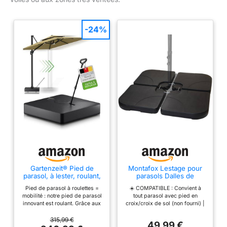
-24%
Gartenzeit® Pied de
Montafox Lestage pour
parasol, à lester, roulant,
parasols Dalles de
162kg, Dimensions
Parasol pour Parasol
Pied de parasol à roulettes =
☀️ COMPATIBLE : Convient à
84x84x21cm, Breveté,
déporté - Pied en Croix
mobilité : notre pied de parasol
tout parasol avec pied en
noir, Pied de parasol avec
Noir 60 litres / 100 kg -
innovant est roulant. Grâce aux
croix/croix de sol (non fourni) |
roulettes pour grands
Peut être rempli d'eau ou
roues intégrées et au
7 ans de garantie sur les
parasols et ombrelles,
de Sable
mécanisme à levier, le parasol
matériaux* ☀️ MANIABLE : Poids
315,99 €
mobile, roulant
49,99 €
peut être placé sans effort, peu
propre minime - seulement 2 kg