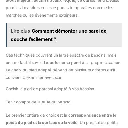
atout majeur : aucun travaux requis
, ce qui les rend idéales
Base d'ancrage (428-001, ASIN
pour les locataires ou les espaces temporaires comme les
B01MYCDOAR) / Pied pour
parasol droit (428-002, ASIN
marchés ou les événements extérieurs.
B01N9VKVTB) / Poteaux
Multisports (428-003, ASIN
B01N6W3MV0) / Borne solaire
Lire plus
Comment démonter une paroi de
(428-005, ASIN B01N9WUNP0)
/ Mât pour voile d'ombrage
douche facilement ?
(428-011, ASIN B07ZP85JQY) /
Poteau pour Hamac (428-014,
ASIN B0BGSNM42P)
Gard&Rock est une marque
Ces techniques couvrent un large spectre de besoins, mais
française spécialisée dans
l’aménagement de l’espace
encore faut-il savoir laquelle correspond à sa propre situation.
extérieur et les activités de
plein air. Nous proposons des
Le choix du pied adapté dépend de plusieurs critères qu’il
produits innovants, design et de
convient d’examiner avec soin.
qualité munis de notre système
breveté de clipsage au sol,
offrant une fixation rapide et
Choisir le pied de parasol adapté à vos besoins
amovible des équipements
extérieurs. Retrouvez-nous sur
www.GARDandROCK.com
Tenir compte de la taille du parasol
Le premier critère de choix est la
correspondance entre le
poids du pied et la surface de la voile
. Un parasol de petite