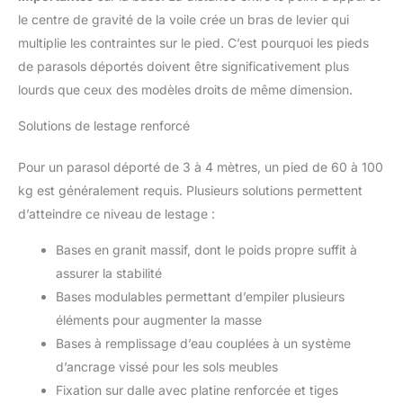
économique. FICHE
le centre de gravité de la voile crée un bras de levier qui
TECHNIQUE : Les dimensions
(pied de étendoir à linge) sont
multiplie les contraintes sur le pied. C’est pourquoi les pieds
de 68 x 550 mm, 1 pièce est
livrée par emballage. Fabriqué
de parasols déportés doivent être significativement plus
en acier S235 de haute qualité
lourds que ceux des modèles droits de même dimension.
avec un revêtement galvanisé à
chaud de couleur argentée. La
couche protectrice est créée par
Solutions de lestage renforcé
immersion du produit dans du
zinc fondu et atteint une
épaisseur d'environ 80-90 µm.
Pour un parasol déporté de 3 à 4 mètres, un pied de 60 à 100
Cette couche protectrice
épaisse est particulièrement
kg est généralement requis. Plusieurs solutions permettent
recommandée pour les produits
exposés à l'humidité en
d’atteindre ce niveau de lestage :
permanence - Idéal pour une
utilisation dans le jardin. En
Bases en granit massif, dont le poids propre suffit à
outre, des peintures décoratives
spéciales pour les surfaces
assurer la stabilité
galvanisées peuvent être
appliquées sur la galvanisation.
Bases modulables permettant d’empiler plusieurs
Marque de confiance :
éléments pour augmenter la masse
GRUNDLINE possède de
nombreuses années
Bases à remplissage d’eau couplées à un système
d'expérience dans la
fabrication d'éléments de
d’ancrage vissé pour les sols meubles
fixation et d'ancrages pour le
bois. Nous proposons des
Fixation sur dalle avec platine renforcée et tiges
piquets de mise à terre, des