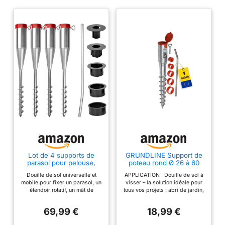
Lot de 4 supports de
GRUNDLINE Support de
parasol pour pelouse,
poteau rond Ø 26 à 60
sable, 25-60 mm,
mm – Ancrage au sol à
Douille de sol universelle et
APPLICATION : Douille de sol à
ancrage au sol, parasol,
visser – Base à visser –
mobile pour fixer un parasol, un
visser – la solution idéale pour
plage, ancrage au sol, à
Douille de sol – Pied de
étendoir rotatif, un mât de
tous vos projets : abri de jardin,
visser, douille de sol,
support – Ancrage au sol
drapeau ou un parasol de
terrasse, maisonnette pour
séchoir à linge, piquet de
– Piquet de sol – Douille
plage. Ce manchon à fond
enfants, tour d’escalade, grand
terre, douille en métal,
de sol – Parasol –
69,99 €
18,99 €
vissable est livré avec des
parasol, sauna de jardin, serre,
chevilles de
Séchoir rotatif
bagues de réduction (diamètre
carport, pavillon, plate-forme