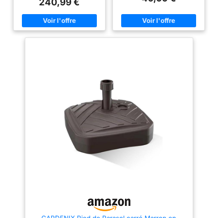
240,99 €
importe où se trouve le soleil.
par plaque de fond * bords
Profitez à tout moment d'un
arrondis * résistant aux
endroit ombragé avec la table
intempéries et robuste *
de jardin, le chaise longue, le
poignées intégrées pour un
bac à sable ou simplement sur
transport facile ☀️ CAPACITÉ :
la terrasse. Pied de parasol
Capacité de 60 litres *
remplissable = Flexibilité :
Dimensions totales : env. 105 x
Notre grand pied de parasol
105 x 7 cm (mesurées avec un
s’adapte à vos préférences
espace de 4 cm entre les
personnelles. Vous pouvez le
plaques pour la croix de fond)
remplir avec de l'eau, du sable
☀️ PRATIQUE : Remplissage
ou les deux. Cela signifie que le
latéral - Remplissage simple et
pied de parasol peut être rempli
individuel avec de l'eau ou du
de plus de 100 kg. Le poids
sable au moyen d'un tuyau
total maximal de 162 kg est
d'arrosage, d'un entonnoir ou
atteint avec du sable. Convient
d'un arrosoir ☀️ GAIN
pour presque toutes les tailles =
D'ENCOMBREMENT : Les 4
Individualité : Notre support de
segments peuvent être empilés
parasol pour parasols déportés
rapidement et facilement les
a été conçu pour poser même
uns sur les autres et ne
de grands parasols déportés
prennent presque pas de place
sur des pieds stables. Du
dans la cave ou l'abri de jardin
diamètre compact de 100 cm au
| Vous trouverez des
généreux diamètre de 400 cm –
informations sur la garantie
vous pouvez être sûr que votre
sous Guides produits et
parasol déporté est stable et
documents
bien maintenu. Si vous optez
pour un parasol standard, il se
peut que vous deviez acheter
GARDENIX Pied de Parasol carré Marron en