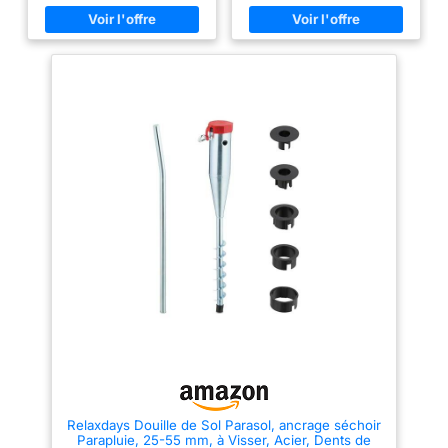
25-60 mm). La vis de sol est
de piscine, balançoire, clôture
parfaitement adaptée comme
ou abri en bois. Nos pieds à vis
support pour parasol dans le
permettent un ancrage stable et
jardin sur la pelouse / dans la
durable dans le sol, sans béton.
terre ou sur la plage dans le
Le modèle de base a une base
sable. Peut également être
ronde et peut être vissé,
bétonné et servir d'ancrage au
démonté et réutilisé avec une
sol. Facile à visser dans le sol
barre métallique sans outils
avec la tige de vissage : piquet
spéciaux. Parfait comme
pour un maintien ferme dans la
ancrage pour poteaux pour
pelouse ou le sable. Notre
abris de jardin, parasols, mâts
support est polyvalent, compact
de drapeau et bien plus encore.
et facile à transporter, aucun
GRUNDLINE – simple, rapide et
outil supplémentaire n'est
sûr pour fonder ! Robustesse :
nécessaire car le tube de
Les ancrages de sol Erdanker
vissage peut être rangé dans la
sont synonymes de robustesse
broche. Contenu de la livraison :
et de durabilité maximales –
4 x ancrages au sol de 57 cm
idéaux pour une utilisation dans
de long, poids de 1,3 kg par
les ménages privés et
douille à visser avec 5
l’industrie. Ils conviennent
adaptateurs pour tubes de Ø
parfaitement pour une fixation
25-60 mm de diamètre,
stable des poteaux pour les
matériau : métal
clôtures, abris, pergolas,
tonnelles ou maisons en bois.
Grâce au revêtement de
protection de qualité
supérieure, ils sont résistants à
la rouille et particulièrement
Relaxdays Douille de Sol Parasol, ancrage séchoir
résistants aux intempéries. La
Parapluie, 25-55 mm, à Visser, Acier, Dents de
galvanisation se fait par