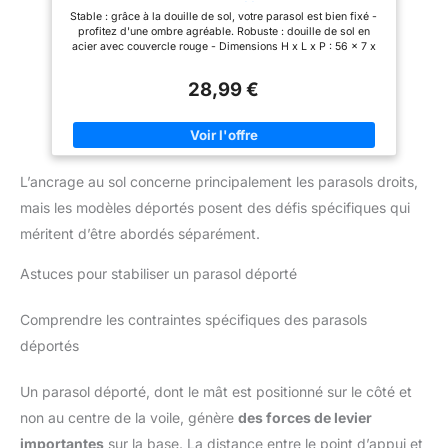
Gazon, argenté/Rouge
immersion dans du zinc fondu
Stable : grâce à la douille de sol, votre parasol est bien fixé -
et forme une couche protectrice
profitez d'une ombre agréable. Robuste : douille de sol en
d'environ 80 à 90 µm
acier avec couvercle rouge - Dimensions H x L x P : 56 x 7 x
d'épaisseur. Cela assure une
10 cm Convient : Support de parasol avec 5 adaptateurs - Pour
haute résistance à la corrosion,
des diamètres de 2,5 cm à 5,5 cm Polyvalent : le manchon de
en particulier en cas d'humidité
28,99 €
sol assure un maintien sûr pour parasol, séchoir ou mât de
durable. En outre, des couleurs
drapeau Installation : insérez la tige d'enfoncement dans les
décoratives appropriées
trous et vissez le piquet à deux mains.
peuvent être appliquées. Avec
GRUNDLINE (douille à visser,
douille à encastrer), vous
construisez des fondations
L’ancrage au sol concerne principalement les parasols droits,
facilement, proprement et sans
longues attentes. Vous n'avez
mais les modèles déportés posent des défis spécifiques qui
pas besoin de gravier, de béton
méritent d’être abordés séparément.
ou d'outils spéciaux. La base
de poteau vissable convient
idéalement pour les poteaux
Astuces pour stabiliser un parasol déporté
ronds de diamètres de 26 à 60
mm. Grâce à sa construction
flexible, elle peut être utilisée
Comprendre les contraintes spécifiques des parasols
de multiples façons et assure
un maintien stable et sûr,
déportés
indépendamment de la
dimension du poteau. Le
montage est rapide, efficace et
Un parasol déporté, dont le mât est positionné sur le côté et
sans endommager le support.
Parfait pour les projets de
non au centre de la voile, génère
des forces de levier
jardin, de clôture ou d'aire de
importantes
sur la base. La distance entre le point d’appui et
jeux - Fiable, durable et