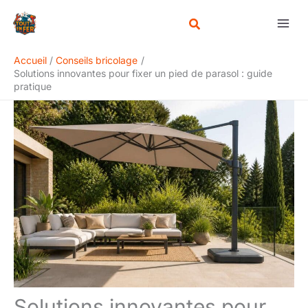
Aller
Rechercher
au
contenu
Accueil
Conseils bricolage
Solutions innovantes pour fixer un pied de parasol : guide
pratique
Solutions innovantes pour