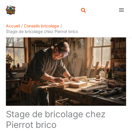
Aller
Rechercher
au
contenu
Accueil
Conseils bricolage
Stage de bricolage chez Pierrot brico
Stage de bricolage chez
Pierrot brico