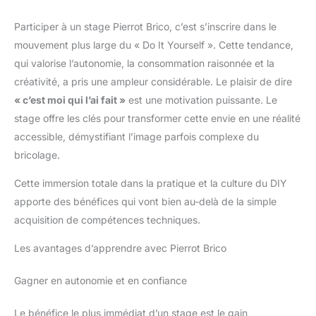
Puissance : Max 60 W ; Douille : standard E27. (Ampoule NON
incluse) 【Câble D'alimentation de 1,8 Mètre】Cette lampe de
Participer à un stage Pierrot Brico, c’est s’inscrire dans le
table industrielle est dotée d'un câble d'alimentation de 1,8
mètre plus long que les autres lampes de table, et elle est
mouvement plus large du « Do It Yourself ». Cette tendance,
alimentée par code et allumée/éteinte par interrupteur. Il permet
d'être placé facilement à courte distance même lorsque les
qui valorise l’autonomie, la consommation raisonnée et la
lumières sont allumées. 【Large Application】 La lampe de
table Dorlink est de style art déco et industriel, elle peut non
créativité, a pris une ampleur considérable. Le plaisir de dire
seulement s'adapter aux occasions quotidiennes à la maison,
« c’est moi qui l’ai fait »
est une motivation puissante. Le
mais peut également être installée dans un restaurant, un café,
un bar, un hôtel, une bibliothèque, etc. Ce sera une décoration
stage offre les clés pour transformer cette envie en une réalité
idéale avec cette apparence simple et créative.
accessible, démystifiant l’image parfois complexe du
bricolage.
Cette immersion totale dans la pratique et la culture du DIY
apporte des bénéfices qui vont bien au-delà de la simple
acquisition de compétences techniques.
Les avantages d’apprendre avec Pierrot Brico
Gagner en autonomie et en confiance
Le bénéfice le plus immédiat d’un stage est le gain