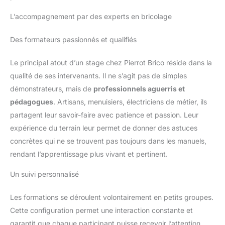
ces batteries avec d’autres
appareils afin d’éviter toute
L’accompagnement par des experts en bricolage
surcharge.
Des formateurs passionnés et qualifiés
Le principal atout d’un stage chez Pierrot Brico réside dans la
qualité de ses intervenants. Il ne s’agit pas de simples
démonstrateurs, mais de
professionnels aguerris et
pédagogues
. Artisans, menuisiers, électriciens de métier, ils
partagent leur savoir-faire avec patience et passion. Leur
expérience du terrain leur permet de donner des astuces
concrètes qui ne se trouvent pas toujours dans les manuels,
rendant l’apprentissage plus vivant et pertinent.
Un suivi personnalisé
Les formations se déroulent volontairement en petits groupes.
Cette configuration permet une interaction constante et
garantit que chaque participant puisse recevoir l’attention