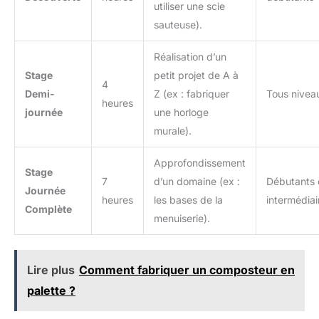
utiliser une scie
sauteuse).
Réalisation d’un
Stage
petit projet de A à
4
Demi-
Z (ex : fabriquer
Tous nivea
heures
journée
une horloge
murale).
Approfondissement
Stage
7
d’un domaine (ex :
Débutants 
Journée
heures
les bases de la
intermédiai
Complète
menuiserie).
Lire plus
Comment fabriquer un composteur en
palette ?