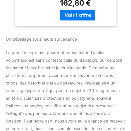
162,80 €
support de rangement
Chariot pour Le
optimal, mais aussi pour
Rangement des
un tri idéal et efficace de
Outils avec Serrure,
vos outils. 𝐂𝐎𝐍𝐂𝐄𝐏𝐓𝐈𝐎𝐍
Rouge
𝐑𝐎𝐁𝐔𝐒𝐓𝐄 :Chariot
d'atelier Masko non
Un déballage sous haute surveillance
équipé avec 9
compartiments |
La première épreuve pour tout équipement d’atelier
Fabriqué en acier massif
| Plan de travail robuste
volumineux est sans conteste celle du transport. Sur ce point,
et résistant aux rayures|
le chariot Masko® semble jouer à la loterie. De nombreux
Tiroirs avec glissières sur
utilisateurs rapportent avoir reçu leur servante avec des
roulements à billes
chocs, des déformations ou des rayures, imputables à un
𝐑𝐀𝐍𝐆𝐄𝐌𝐄𝐍𝐓 𝐒𝐈𝐌𝐏𝐋𝐄 :
emballage jugé trop léger pour un objet de 30 kilogrammes
Le revêtement
antidérapant des tiroirs
en tôle d’acier. Les protections en polystyrène, souvent
permet de maintenir les
limitées aux angles, ne suffisent pas toujours à préserver
outils en place et d'éviter
l’intégrité des panneaux latéraux durant les aléas de la
les cliquetis lors du
livraison. Pour notre part, nous avons eu la chance de recevoir
déplacement du chariot
𝐅𝐋𝐄𝐗𝐈𝐁𝐋𝐄
un colis intact, mais il nous semble essentiel de vous avertir de