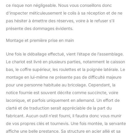
𝐃’𝐔𝐓𝐈𝐋𝐈𝐒𝐀𝐓𝐈𝐎𝐍 : 2
ce risque non négligeable. Nous vous conseillons donc
roulettes fixes et 2
d’inspecter méticuleusement le colis à sa réception et de ne
roulettes pivotantes avec
pas hésiter à émettre des réserves, voire à le refuser s’il
frein de blocage pour
faciliter le déplacement |
présente des dommages évidents.
Poignées fonctionnelles
sur toute la largeur du
Montage et première prise en main
tiroir 𝐂𝐇𝐀𝐑𝐈𝐎𝐓 À
𝐑𝐎𝐔𝐋𝐄𝐓𝐓𝐄𝐒
Une fois le déballage effectué, vient l’étape de l’assemblage.
𝐕𝐄𝐑𝐑𝐎𝐔𝐈𝐋𝐋𝐀𝐁𝐋𝐄 : Le
Le chariot est livré en plusieurs parties, notamment le caisson
mécanisme de fermeture
bas, le coffre supérieur, les roulettes et la poignée latérale. Le
central sur la servante
montage en lui-même ne présente pas de difficulté majeure
d'outils permet de
bloquer tous les tiroirs (2
pour une personne habituée au bricolage. Cependant, la
clés fournies)
notice fournie est souvent décrite comme succincte, voire
laconique, et parfois uniquement en allemand. Un effort de
clarté et de traduction serait appréciable de la part du
fabricant. Aucun outil n’est fourni, il faudra donc vous munir
de vos propres clés et tournevis. Une fois montée, la servante
affiche une belle prestance. Sa structure en acier allié et sa