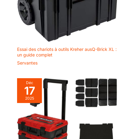
Essai des chariots à outils Kreher ausQ-Brick XL :
un guide complet
Servantes
Déc
17
2025