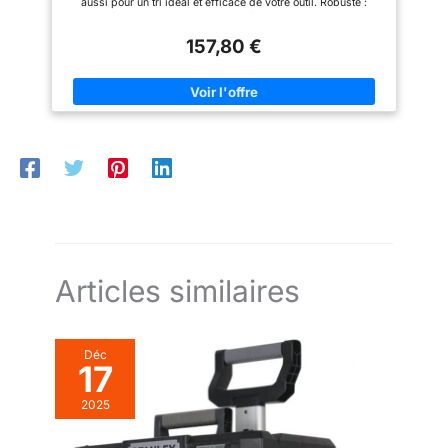
aussi pour un tri idéal et efficace de votre outil. Robuste :
chariot d'atelier MASKO non équipé avec 9 compartiments,
fabriqué en acier massif, plan de travail robuste et résistant
157,80 €
aux rayures, tiroirs avec glissières à roulement à billes. Facile
à utiliser : le revêtement antidérapant dans les tiroirs garantit
que les outils restent en place et évitent les cliquetis lors du
déplacement du chariot. Utilisation flexible : 2 roulettes fixes et
2 roulettes pivotantes avec frein de stationnement pour un
déplacement facile | Poignées fonctionnelles sur toute la
largeur du tiroir. Structure robuste : mécanisme de fermeture
central sur le chariot à outils permet de verrouiller tous les
tiroirs (2 clés incluses dans la livraison).
Articles similaires
Déc
17
2025