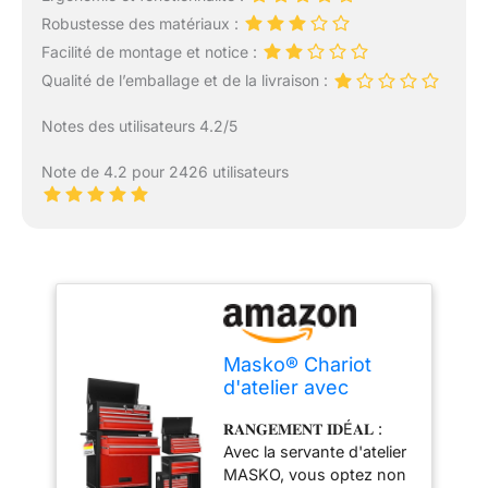
Robustesse des matériaux :
Facilité de montage et notice :
Qualité de l’emballage et de la livraison :
Notes des utilisateurs 4.2/5
Note de 4.2 pour 2426 utilisateurs
Masko® Chariot
d'atelier avec
Coffre : 9
𝐑𝐀𝐍𝐆𝐄𝐌𝐄𝐍𝐓 𝐈𝐃É𝐀𝐋 :
Compartiments,
Avec la servante d'atelier
verrouillable, métal
MASKO, vous optez non
Robuste | Chariot à