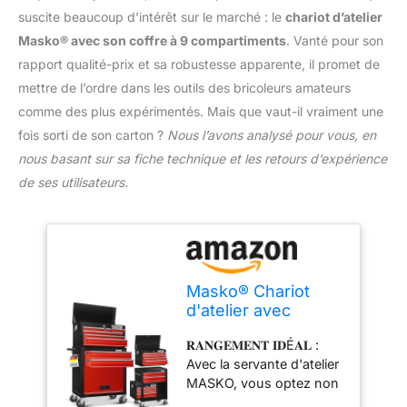
suscite beaucoup d’intérêt sur le marché : le
chariot d’atelier
Masko® avec son coffre à 9 compartiments
. Vanté pour son
rapport qualité-prix et sa robustesse apparente, il promet de
mettre de l’ordre dans les outils des bricoleurs amateurs
comme des plus expérimentés. Mais que vaut-il vraiment une
fois sorti de son carton ?
Nous l’avons analysé pour vous, en
nous basant sur sa fiche technique et les retours d’expérience
de ses utilisateurs.
Masko® Chariot
d'atelier avec
Coffre : 9
𝐑𝐀𝐍𝐆𝐄𝐌𝐄𝐍𝐓 𝐈𝐃É𝐀𝐋 :
Compartiments,
Avec la servante d'atelier
verrouillable, métal
MASKO, vous optez non
Robuste | Chariot à
seulement pour un
Outils sans Outils |