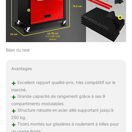
Bilan du test
Avantages
+
Excellent rapport qualité-prix, très compétitif sur le
marché.
+
Grande capacité de rangement grâce à ses 9
compartiments modulables.
+
Structure robuste en acier allié supportant jusqu’à
250 kg.
+
Tiroirs montés sur glissières à roulement à billes pour
un usage fluide.