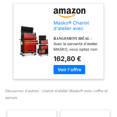
Masko® Chariot
d'atelier avec
Coffre : 9
𝐑𝐀𝐍𝐆𝐄𝐌𝐄𝐍𝐓 𝐈𝐃É𝐀𝐋 :
Compartiments,
Avec la servante d'atelier
verrouillable, métal
MASKO, vous optez non
Robuste | Chariot à
seulement pour un
Outils sans Outils |
162,80 €
support de rangement
Chariot pour Le
optimal, mais aussi pour
Rangement des
un tri idéal et efficace de
Outils avec Serrure,
vos outils. 𝐂𝐎𝐍𝐂𝐄𝐏𝐓𝐈𝐎𝐍
Rouge
𝐑𝐎𝐁𝐔𝐒𝐓𝐄 :Chariot
d'atelier Masko non
Découvrez d’autres : chariot d’atelier Masko® avec coffre et
équipé avec 9
serrure
compartiments |
Fabriqué en acier massif
| Plan de travail robuste
et résistant aux rayures|