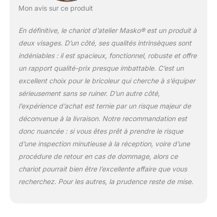
𝐅𝐋𝐄𝐗𝐈𝐁𝐋𝐄
Mon avis sur ce produit
𝐃’𝐔𝐓𝐈𝐋𝐈𝐒𝐀𝐓𝐈𝐎𝐍 : 2
roulettes fixes et 2
En définitive, le chariot d’atelier Masko® est un produit à
roulettes pivotantes avec
frein de blocage pour
deux visages. D’un côté, ses qualités intrinsèques sont
faciliter le déplacement |
indéniables : il est spacieux, fonctionnel, robuste et offre
Poignées fonctionnelles
un rapport qualité-prix presque imbattable. C’est un
sur toute la largeur du
excellent choix pour le bricoleur qui cherche à s’équiper
tiroir 𝐂𝐇𝐀𝐑𝐈𝐎𝐓 À
𝐑𝐎𝐔𝐋𝐄𝐓𝐓𝐄𝐒
sérieusement sans se ruiner. D’un autre côté,
𝐕𝐄𝐑𝐑𝐎𝐔𝐈𝐋𝐋𝐀𝐁𝐋𝐄 : Le
l’expérience d’achat est ternie par un risque majeur de
mécanisme de fermeture
déconvenue à la livraison. Notre recommandation est
central sur la servante
donc nuancée : si vous êtes prêt à prendre le risque
d'outils permet de
bloquer tous les tiroirs (2
d’une inspection minutieuse à la réception, voire d’une
clés fournies)
procédure de retour en cas de dommage, alors ce
chariot pourrait bien être l’excellente affaire que vous
recherchez. Pour les autres, la prudence reste de mise.