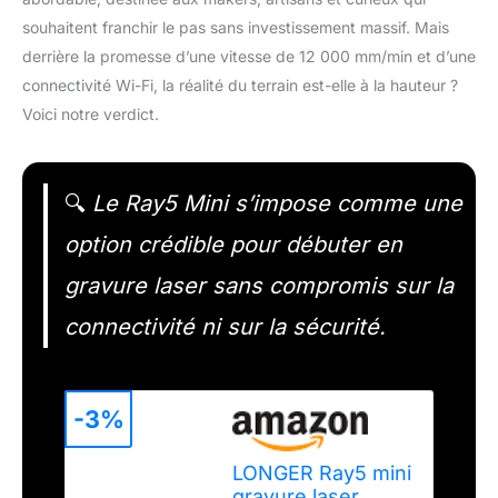
souhaitent franchir le pas sans investissement massif. Mais
derrière la promesse d’une vitesse de 12 000 mm/min et d’une
connectivité Wi-Fi, la réalité du terrain est-elle à la hauteur ?
Voici notre verdict.
🔍
Le Ray5 Mini s’impose comme une
option crédible pour débuter en
gravure laser sans compromis sur la
connectivité ni sur la sécurité.
-3%
LONGER Ray5 mini
gravure laser,