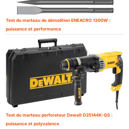
Test du marteau de démolition ENEACRO 1300W :
puissance et performance
Test du marteau perforateur Dewalt D25144K-QS :
puissance et polyvalence