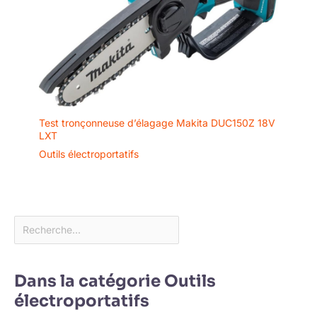
l’utilisateur. En résumé, la tête
laser 10W améliore les
performances et la polyvalence
de la machine, en faisant un
outil indispensable pour les
amateurs comme pour les
professionnels.
Test tronçonneuse d’élagage Makita DUC150Z 18V
LXT
Outils électroportatifs
Dans la catégorie Outils
électroportatifs