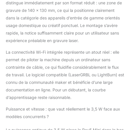
l’exposition directe au
distingue immédiatement par son format réduit : une zone de
laser. Un interrupteur
gravure de 140 x 130 mm, ce qui la positionne clairement
d’arrêt d’urgence
dans la catégorie des appareils d’entrée de gamme orientés
assure en outre une
usage domestique ou créatif ponctuel. Le montage s’avère
sécurité maximale –
rapide, la notice suffisamment claire pour un utilisateur sans
conforme à la directive
européenne sur les
expérience préalable en gravure laser.
machines
(2006/42/CE)."
La connectivité Wi-Fi intégrée représente un atout réel : elle
"Gravure haute
permet de piloter la machine depuis un ordinateur sans
précision : le LONGER
contrainte de câble, ce qui fluidifie considérablement le flux
RAY5 Mini offre des
de travail. Le logiciel compatible (LaserGRBL ou LightBurn) est
gravures précises
grâce à un point laser
connu de la communauté maker et bénéficie d’une large
ultrafin de 0,04 × 0,04
documentation en ligne. Pour un débutant, la courbe
mm, avec une
d’apprentissage reste raisonnable.
précision de 0,01 mm.
Idéal pour des designs
Puissance et vitesse : que vaut réellement le 3,5 W face aux
riches en détails et des
modèles concurrents ?
découpes nettes – à
une vitesse pouvant
La puissance optique de 3,5 W place le Ray5 Mini dans le bas