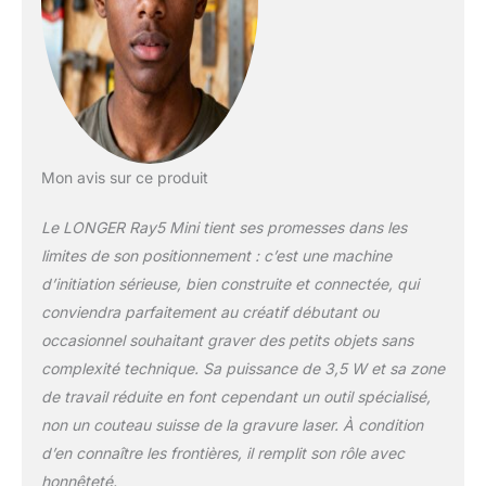
contre l’exposition
directe au laser. Un
interrupteur d’arrêt
d’urgence assure en
outre une sécurité
maximale – conforme
à la directive
européenne sur les
Mon avis sur ce produit
machines
(2006/42/CE)."
Le LONGER Ray5 Mini tient ses promesses dans les
"Gravure haute
limites de son positionnement : c’est une machine
précision : le LONGER
d’initiation sérieuse, bien construite et connectée, qui
RAY5 Mini offre des
conviendra parfaitement au créatif débutant ou
gravures précises
grâce à un point laser
occasionnel souhaitant graver des petits objets sans
ultrafin de 0,04 ×
complexité technique. Sa puissance de 3,5 W et sa zone
0,04 mm, avec une
de travail réduite en font cependant un outil spécialisé,
précision de 0,01
non un couteau suisse de la gravure laser. À condition
mm. Idéal pour des
designs riches en
d’en connaître les frontières, il remplit son rôle avec
détails et des
honnêteté.