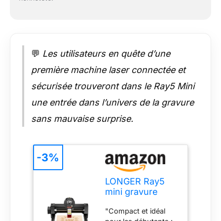
découpes nettes – à
une vitesse pouvant
atteindre 12 000
mm/min."
"Connexion flexible
💬
Les utilisateurs en quête d’une
et logiciels
compatibles :
première machine laser connectée et
connectez l’appareil
sécurisée trouveront dans le Ray5 Mini
via USB, Wi-Fi ou
application – un
une entrée dans l’univers de la gravure
mode hors ligne est
sans mauvaise surprise.
également
disponible.
Compatible avec
LaserGRBL (gratuit)
-3%
et LightBurn (payant).
Le service client est à
votre disposition à
LONGER Ray5
tout moment avec un
mini gravure
support technique."
laser, Graveur
"Compact et idéal
"Gravure et découpe
laser CNC 3,5W