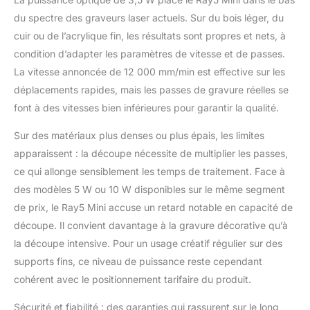
atteindre 12 000
mm/min." "Connexion
du spectre des graveurs laser actuels. Sur du bois léger, du
flexible et logiciels
cuir ou de l’acrylique fin, les résultats sont propres et nets, à
compatibles :
condition d’adapter les paramètres de vitesse et de passes.
connectez l’appareil via
La vitesse annoncée de 12 000 mm/min est effective sur les
USB, Wi-Fi ou
application – un mode
déplacements rapides, mais les passes de gravure réelles se
hors ligne est
font à des vitesses bien inférieures pour garantir la qualité.
également disponible.
Compatible avec
Sur des matériaux plus denses ou plus épais, les limites
LaserGRBL (gratuit) et
apparaissent : la découpe nécessite de multiplier les passes,
LightBurn (payant). Le
ce qui allonge sensiblement les temps de traitement. Face à
service client est à
des modèles 5 W ou 10 W disponibles sur le même segment
votre disposition à tout
moment avec un
de prix, le Ray5 Mini accuse un retard notable en capacité de
support technique."
découpe. Il convient davantage à la gravure décorative qu’à
"Gravure et découpe
la découpe intensive. Pour un usage créatif régulier sur des
polyvalentes : que ce
supports fins, ce niveau de puissance reste cependant
soit le bois, le cuir, le
métal ou l’acrylique – le
cohérent avec le positionnement tarifaire du produit.
RAY5 Mini peut traiter
plus de 300 matériaux.
Sécurité et fiabilité : des garanties qui rassurent sur le long