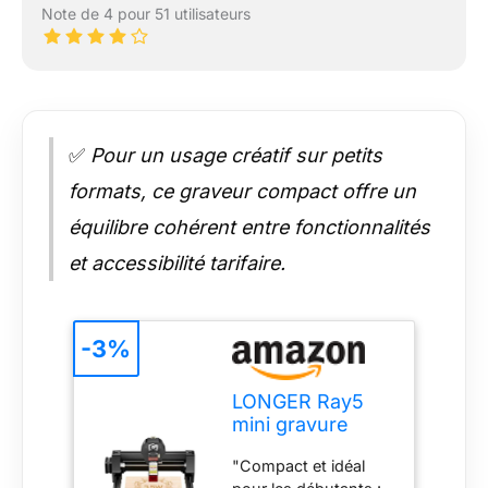
Note de 4 pour 51 utilisateurs
✅
Pour un usage créatif sur petits
formats, ce graveur compact offre un
équilibre cohérent entre fonctionnalités
et accessibilité tarifaire.
-3%
LONGER Ray5
mini gravure
laser, Graveur
"Compact et idéal
laser CNC 3,5W