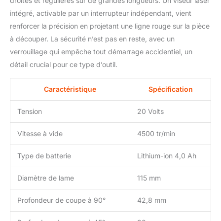
droites et régulières sur de grandes longueurs. Un viseur laser
une batterie 20V. Idéale
intégré, activable par un interrupteur indépendant, vient
pour tous vos travaux de
renforcer la précision en projetant une ligne rouge sur la pièce
coupe parmi les scies
à découper. La sécurité n’est pas en reste, avec un
circulaires électriques
verrouillage qui empêche tout démarrage accidentiel, un
détail crucial pour ce type d’outil.
Caractéristique
Spécification
Tension
20 Volts
Vitesse à vide
4500 tr/min
Type de batterie
Lithium-ion 4,0 Ah
Diamètre de lame
115 mm
Profondeur de coupe à 90°
42,8 mm