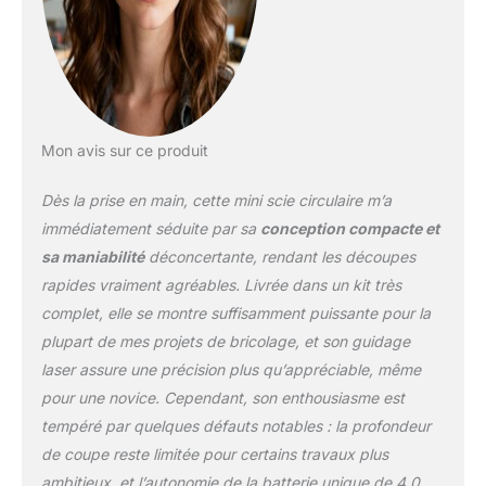
45°. Convient pour le
bois, le plastique, le PVC
et d’autres matériaux,
avec angle de biseau
ajustable de 0 à 45°
Précision Laser et Guide
Mon avis sur ce produit
Parallèle : Le laser intégré
et le guide parallèle de la
Dès la prise en main, cette mini scie circulaire m’a
mini scie circulaire sans
fil assurent des coupes
immédiatement séduite par sa
conception compacte et
nettes et droites. Cette
sa maniabilité
déconcertante, rendant les découpes
scie circulaire offre un
rapides vraiment agréables. Livrée dans un kit très
alignement parfait et une
complet, elle se montre suffisamment puissante pour la
meilleure visibilité pour
des résultats précis et
plupart de mes projets de bricolage, et son guidage
professionnels à chaque
laser assure une précision plus qu’appréciable, même
utilisation Sécurité et
pour une novice. Cependant, son enthousiasme est
Confort : Cette petite
tempéré par quelques défauts notables : la profondeur
scie circulaire dispose
d’un système de triple
de coupe reste limitée pour certains travaux plus
protection, d’une
ambitieux, et l’autonomie de la batterie unique de 4,0