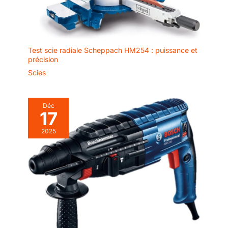
Test scie radiale Scheppach HM254 : puissance et
précision
Scies
Déc
17
2025