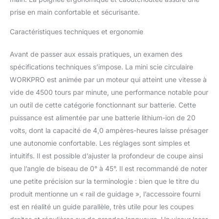
des résultats précis et
professionnels à chaque
prise en main confortable et sécurisante.
utilisation Sécurité et
Caractéristiques techniques et ergonomie
Confort : Cette petite
scie circulaire dispose
d’un système de triple
Avant de passer aux essais pratiques, un examen des
protection, d’une
spécifications techniques s’impose. La mini scie circulaire
poignée antidérapante et
WORKPRO est animée par un moteur qui atteint une vitesse à
d’un capot de sécurité.
vide de 4500 tours par minute, une performance notable pour
Sa conception compacte
et légère permet une
un outil de cette catégorie fonctionnant sur batterie. Cette
prise en main confortable
puissance est alimentée par une batterie lithium-ion de 20
et un contrôle optimal,
volts, dont la capacité de 4,0 ampères-heures laisse présager
même sur de longues
une autonomie confortable. Les réglages sont simples et
sessions Accessoires
Complets : Livrée avec 3
intuitifs. Il est possible d’ajuster la profondeur de coupe ainsi
lames (TCT 24 dents,
que l’angle de biseau de 0° à 45°. Il est recommandé de noter
diamant, 60 dents fines),
une petite précision sur la terminologie : bien que le titre du
un tube d’aspiration, un
produit mentionne un « rail de guidage », l’accessoire fourni
guide parallèle, une clé
hexagonale, un sac à
est en réalité un guide parallèle, très utile pour les coupes
outils, un chargeur et