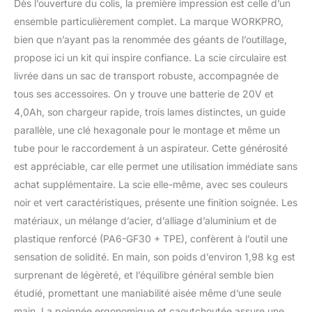
Dès l’ouverture du colis, la première impression est celle d’un
et Réglables : La petite
scie circulaire permet des
ensemble particulièrement complet. La marque WORKPRO,
coupes droites,
bien que n’ayant pas la renommée des géants de l’outillage,
biseautées et réglables
propose ici un kit qui inspire confiance. La scie circulaire est
selon vos besoins.
livrée dans un sac de transport robuste, accompagnée de
Profondeur max. : 42,8
tous ses accessoires. On y trouve une batterie de 20V et
mm à 90° et 28 mm à
45°. Convient pour le
4,0Ah, son chargeur rapide, trois lames distinctes, un guide
bois, le plastique, le PVC
parallèle, une clé hexagonale pour le montage et même un
et d’autres matériaux,
tube pour le raccordement à un aspirateur. Cette générosité
avec angle de biseau
est appréciable, car elle permet une utilisation immédiate sans
ajustable de 0 à 45°
Précision Laser et Guide
achat supplémentaire. La scie elle-même, avec ses couleurs
Parallèle : Le laser intégré
noir et vert caractéristiques, présente une finition soignée. Les
et le guide parallèle de la
matériaux, un mélange d’acier, d’alliage d’aluminium et de
mini scie circulaire sans
plastique renforcé (PA6-GF30 + TPE), confèrent à l’outil une
fil assurent des coupes
nettes et droites. Cette
sensation de solidité. En main, son poids d’environ 1,98 kg est
scie circulaire offre un
surprenant de légèreté, et l’équilibre général semble bien
alignement parfait et une
étudié, promettant une maniabilité aisée même d’une seule
meilleure visibilité pour
main. La poignée ergonomique et caoutchoutée assure une