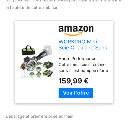
la hauteur de cette ambition.
WORKPRO Mini
Scie Circulaire Sans
Fil 20 V avec
Haute Performance :
Batterie 4,0 Ah
Cette mini scie circulaire
sans fil est équipée d’une
batterie lithium 20V 4,0
159,99 €
Ah offrant une puissance
constante et durable. La
conception sans fil
assure une liberté totale
de mouvement. Charge
rapide en 2 h, avec
Déballage et première prise en main
indicateur de charge
intégré Coupes Multiples