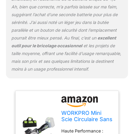
poignée antidérapante et
Ah, bien que correcte, m’a parfois laissée sur ma faim,
d’un capot de sécurité.
suggérant l’achat d’une seconde batterie pour plus de
Sa conception compacte
et légère permet une
sérénité. J’ai aussi noté un léger jeu dans la butée
prise en main confortable
parallèle et un bouton de sécurité dont l’emplacement
et un contrôle optimal,
pourrait être mieux pensé. Au final, c’est un
excellent
même sur de longues
outil pour le bricolage occasionnel
et les projets de
sessions Accessoires
taille moyenne, offrant une facilité d’usage remarquable,
Complets : Livrée avec 3
lames (TCT 24 dents,
mais son prix et ses quelques limitations la destinent
diamant, 60 dents fines),
moins à un usage professionnel intensif.
un tube d’aspiration, un
guide parallèle, une clé
hexagonale, un sac à
outils, un chargeur et
une batterie 20V. Idéale
pour tous vos travaux de
coupe parmi les scies
WORKPRO Mini
circulaires électriques
Scie Circulaire Sans
Fil 20 V avec
Haute Performance :
Batterie 4,0 Ah