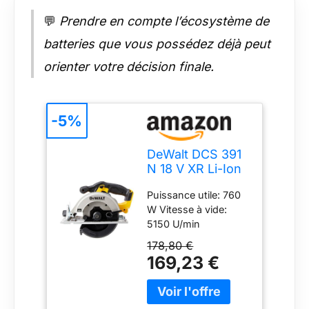
💬
Prendre en compte l’écosystème de
batteries que vous possédez déjà peut
orienter votre décision finale.
-5%
DeWalt DCS 391
N 18 V XR Li-Ion
Scie circulaire
Puissance utile: 760
sans fil - lame de
W Vitesse à vide:
165 mm - sans
5150 U/min
Batterie ni
Inclinaison de la
Chargeur
178,80 €
lame: 50 °
169,23 €
Profondeur de coupe
maximale à 90°: 55
mm Profondeur de