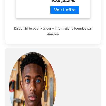
Profondeur de coupe
maximale à 90°: 55
mm Profondeur de
coupe maximale à
45°: 42,1 mm
Disponibilité et prix à jour – informations fournies par
Amazon