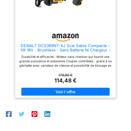
DEWALT DCS369NT-XJ Scie Sabre Compacte -
XR 18V - Brushless - Sans Batterie Ni Chargeur -
En Coffret TSTAK
Durabilité et efficacité : Moteur sans charbon qui fournit une
grande puissance et autonomie Coupes contrôlées : grâce à sa
gâchette avec variateur de vitesse et possibilité de blocage en
marche continu Outil pratique : Fixation de la lame sans outil
pour un changement facile et rapide Adapté aux espaces
178,80 €
difficiles d'accès et peu éclairés : grâce à sa forme compacte
114,48 €
et à sa lampe LED intégrée Facile à manipuler : grâce à la
position centrale du moteur