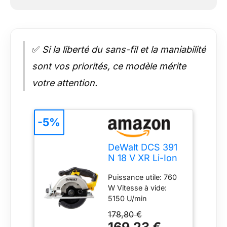
✅
Si la liberté du sans-fil et la maniabilité
sont vos priorités, ce modèle mérite
votre attention.
-5%
DeWalt DCS 391
N 18 V XR Li-Ion
Scie circulaire
Puissance utile: 760
sans fil - lame de
W Vitesse à vide:
165 mm - sans
5150 U/min
Batterie ni
Inclinaison de la
Chargeur
178,80 €
lame: 50 °
169,23 €