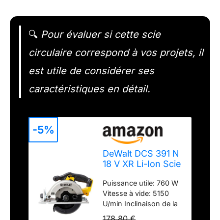
🔍
Pour évaluer si cette scie
circulaire correspond à vos projets, il
est utile de considérer ses
caractéristiques en détail.
-5%
DeWalt DCS 391 N
18 V XR Li-Ion Scie
circulaire sans fil -
Puissance utile: 760 W
lame de 165 mm -
Vitesse à vide: 5150
sans Batterie ni
U/min Inclinaison de la
Chargeur
lame: 50 ° Profondeur
178,80 €