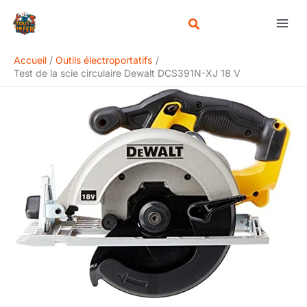
Aller
Rechercher
au
contenu
Accueil
Outils électroportatifs
Test de la scie circulaire Dewalt DCS391N-XJ 18 V