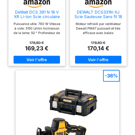
DeWalt DCS 391 N 18 V
DEWALT DCS331N-XJ
XR Li-Ion Scie circulaire
Scie Sauteuse Sans fil 18
sans fil - lame de 165 mm
V
Puissance utile: 760 W Vitesse
Moteur refroidi par ventilateur
- sans Batterie ni
à vide: 5150 U/min Inclinaison
Dewalt PM47 puissant et très
Chargeur
de la lame: 50 ° Profondeur de
efficace avec balais
coupe maximale à 90°: 55 mm
remplaçables Gâchette
Profondeur de coupe maximale
intelligente à vitesse variable et
178,80 €
178,80 €
à 45°: 42,1 mm
interrupteur de verrouillage
169,23 €
170,14 €
pour des coupes contrôlées
rapides et une sécurité de
travail accrue Chaussure
ajustable sans outil avec
revêtement anti-rayures,
biseaux 45 dans les deux sens
-36%
Système de changement de
lame sans clé breveté rapide et
facile, accepte les lames à tige
en T (Remarque : la lame n'est
pas incluse et est vendue
séparément) Mécanisme de
contrepoids antivibration
breveté et poignée en
caoutchouc pour un
fonctionnement fluide