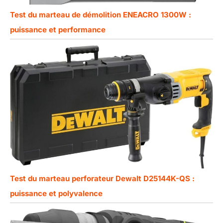
Test du marteau de démolition ENEACRO 1300W :
puissance et performance
Test du marteau perforateur Dewalt D25144K-QS :
puissance et polyvalence