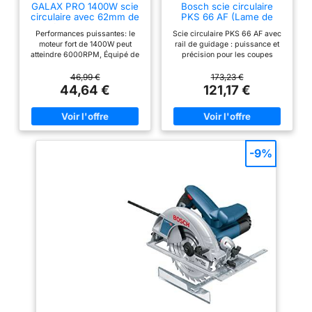
GALAX PRO 1400W scie
Bosch scie circulaire
circulaire avec 62mm de
PKS 66 AF (Lame de
profondeur et moteur
scie, rail de guidage,
Performances puissantes: le
Scie circulaire PKS 66 AF avec
cuivre
carton, 1 600 W)
moteur fort de 1400W peut
rail de guidage : puissance et
atteindre 6000RPM, Équipé de
précision pour les coupes
lames de scie 185 mm peut
droites Permet aussi d’effectuer
atteindre le bois, le PVC et
des coupes longues très
46,99 €
173,23 €
d'autres matériaux facilement
précises avec le rail de
44,64 €
121,17 €
coupés Sécurité et confort: les
guidage fourni Travail propre
commutateurs d'assurance
car 80 % des copeaux sont
doubles peuvent éviter
récupérés par le boîtier
efficacement le danger causé
CleanSystem fourni Accepte les
par un démarrage inattendu; La
lames de scie circulaire avec un
carte de protection en plastique
diamètre nominal de 190 mm
-9%
peut protéger efficacement les
Livré avec : PKS 66 AF, boîtier
utilisateurs; Coupure couverte
CleanSystem, guide de coupe
en caoutchouc, réduire les
CutControl, trois éléments de
vibrations, augmenter le confort
rail de guidage (de 35 cm
Réglage de la profondeur de
chacun), lame Speedline Wood
l'angle de coupe et de biseau:
(diamètre 190 mm), butée
profondeur et angle de coupe
parallèle, carton
librement réglable ， La
profondeur de coupe maximale
à 90 degrés est de 62 mm et à
45 degrés, il s'agit d'un guide
d'angle de 48 mm et d'un
ajustement rapide qui se
verrouille pour la tranquillité
d'esprit Le système de collecte