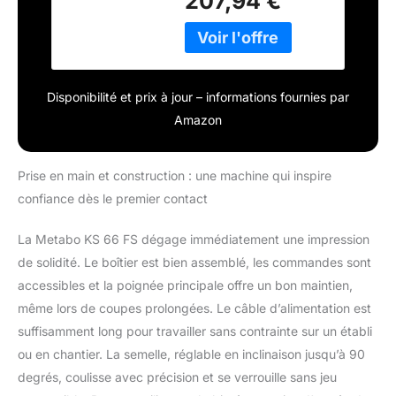
207,94 €
Disponibilité et prix à jour – informations fournies par
Amazon
Prise en main et construction : une machine qui inspire
confiance dès le premier contact
La Metabo KS 66 FS dégage immédiatement une impression
de solidité. Le boîtier est bien assemblé, les commandes sont
accessibles et la poignée principale offre un bon maintien,
même lors de coupes prolongées. Le câble d’alimentation est
suffisamment long pour travailler sans contrainte sur un établi
ou en chantier. La semelle, réglable en inclinaison jusqu’à 90
degrés, coulisse avec précision et se verrouille sans jeu