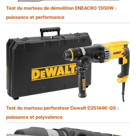
Test du marteau de démolition ENEACRO 1300W :
puissance et performance
Test du marteau perforateur Dewalt D25144K-QS :
puissance et polyvalence