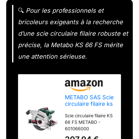
🔍
Pour les professionnels et
bricoleurs exigeants à la recherche
d’une scie circulaire filaire robuste et
précise, la Metabo KS 66 FS mérite
une attention sérieuse.
METABO SAS Scie
circulaire filaire ks
66 fs metabo -
Scie circulaire filaire KS
601066000
66 FS METABO -
601066000