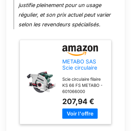
justifie pleinement pour un usage
régulier, et son prix actuel peut varier
selon les revendeurs spécialisés.
METABO SAS
Scie circulaire
filaire ks 66 fs
Scie circulaire filaire
metabo -
KS 66 FS METABO -
601066000
601066000
207,94 €