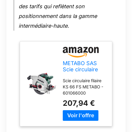
des tarifs qui reflètent son
positionnement dans la gamme
intermédiaire-haute.
METABO SAS
Scie circulaire
filaire ks 66 fs
Scie circulaire filaire
metabo -
KS 66 FS METABO -
601066000
601066000
207,94 €