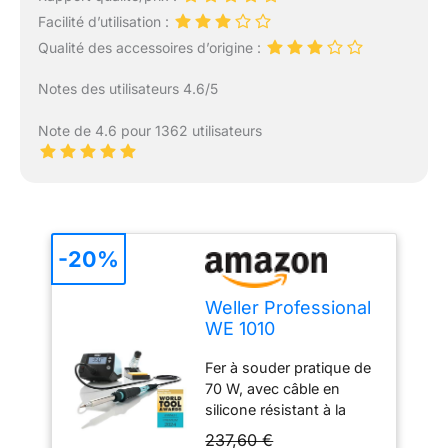
Facilité d’utilisation :
Qualité des accessoires d’origine :
Notes des utilisateurs 4.6/5
Note de 4.6 pour 1362 utilisateurs
-20%
Weller Professional
WE 1010
(T0053298699)
Fer à souder pratique de
Station de Soudage
70 W, avec câble en
Numérique à 1
silicone résistant à la
Canal, 70 W/230 V,
chaleur pour une
Plage de
237,60 €