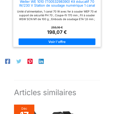
Weller WE 1010 (T0053298390) Kit éducatif 70
soudure et les pointes
W/230 V Station de soudage numérique 1 canal
authentiques weller de la série
avec 2 pointes de soudure, coupe latérale et fil de
et offrent les meilleures
Unité d'alimentation, 1 canal 70 W avec fer à souder WEP 70 et
soudure, plage de température 100 °C – 450 °C
performances et une durée de
support de sécurité PH 70 ; Coupe-fil 170 mm ; Fil à souder
Bleu
vie extraordinaire. Édition noire
WSW SCN M1 de 100 g ; Embouts de soudage ETA 1,6 mm ;
limitée pour le 80e anniversaire
ETB 2,4 mm Mode veille et recul automatique pour économiser
de Weller – avec pointe de
l'énergie, protéger l'équipement Fil à souder WSW ; fil à
255,16 €
soudure ciseau offerte
souder polyvalent avec d'excellentes propriétés d'humectation
198,07 €
Utilisation des embouts de soudage ET
Articles similaires
Déc