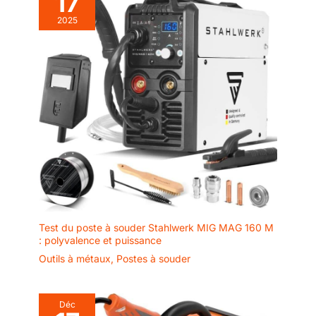
17
2025
Test du poste à souder Stahlwerk MIG MAG 160 M
: polyvalence et puissance
Outils à métaux
,
Postes à souder
Déc