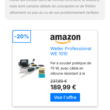
et une durée de vie
mais dont certains détails de conception et de finition
exceptionnelle.
détonnent un peu au vu de son positionnement tarifaire.
-20%
Weller Professional
WE 1010
(T0053298699)
Fer à souder pratique de
Station de Soudage
70 W, avec câble en
Numérique à 1
silicone résistant à la
Canal, 70 W/230 V,
chaleur pour une
Plage de
237,60 €
manipulation sûre. La
Température 100 °C
189,99 €
stabilité de la
– 450 °C, Bleu
température (+/-2 °C) et
le verrouillage de la
température protègent
les pannes et les