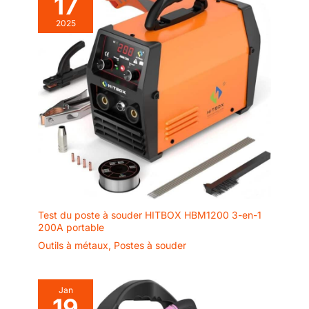
17
2025
Test du poste à souder HITBOX HBM1200 3-en-1
200A portable
Outils à métaux
,
Postes à souder
Jan
19