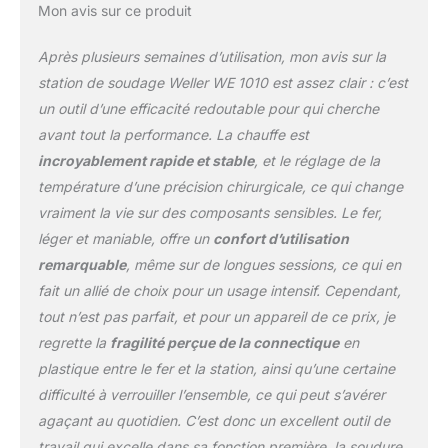
Mon avis sur ce produit
sous tension et hors
tension aisées ainsi
Après plusieurs semaines d’utilisation, mon avis sur la
qu’une navigation
intuitive grâce à toutes
station de soudage Weller WE 1010 est assez clair : c’est
les fonctions logicielles.
un outil d’une efficacité redoutable pour qui cherche
Cet appareil est doté de
avant tout la performance. La chauffe est
fonctions innovantes
incroyablement rapide et stable
, et le réglage de la
telles qu’une navigation
intuitive, un mode veille
température d’une précision chirurgicale, ce qui change
et la fonction de retrait
vraiment la vie sur des composants sensibles. Le fer,
automatique. Changez
léger et maniable, offre un
confort d’utilisation
également les pannes à
remarquable
, même sur de longues sessions, ce qui en
souder chaudes à la
main sans outil
fait un allié de choix pour un usage intensif. Cependant,
supplémentaire en
tout n’est pas parfait, et pour un appareil de ce prix, je
tournant l’écrou moleté
regrette la
fragilité perçue de la connectique
en
en plastique sur le fer à
plastique entre le fer et la station, ainsi qu’une certaine
souder. Le fer à souder
difficulté à verrouiller l’ensemble, ce qui peut s’avérer
et les pannes Weller
d’origine offrent les
agaçant au quotidien. C’est donc un excellent outil de
meilleures performances
travail qui excelle dans sa fonction première, la soudure,