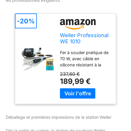
les professionnels exigeants.
-20%
Weller Professional
WE 1010
(T0053298699)
Fer à souder pratique de
Station de Soudage
70 W, avec câble en
Numérique à 1
silicone résistant à la
Canal, 70 W/230 V,
chaleur pour une
Plage de
237,60 €
manipulation sûre. La
Température 100 °C
189,99 €
stabilité de la
– 450 °C, Bleu
température (+/-2 °C) et
le verrouillage de la
température protègent
les pannes et les
composants et
Déballage et premières impressions de la station Weller
permettent un processus
de haute qualité
Dès la sortie du carton, la station de soudage Weller