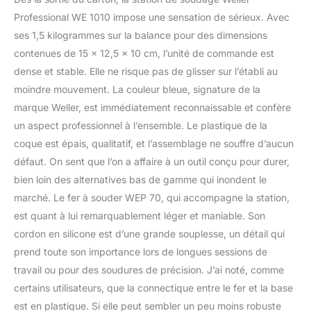
constant avec des
Professional WE 1010 impose une sensation de sérieux. Avec
résultats de soudure
reproductibles. Conçu
ses 1,5 kilogrammes sur la balance pour des dimensions
dans un châssis de
contenues de 15 x 12,5 x 10 cm, l’unité de commande est
pointe, avec un
dense et stable. Elle ne risque pas de glisser sur l’établi au
interrupteur
moindre mouvement. La couleur bleue, signature de la
d’alimentation à l’avant
pour faciliter accès, un
marque Weller, est immédiatement reconnaissable et confère
écran LCD lisible à 3
un aspect professionnel à l’ensemble. Le plastique de la
boutons pour un
coque est épais, qualitatif, et l’assemblage ne souffre d’aucun
contrôle de température
défaut. On sent que l’on a affaire à un outil conçu pour durer,
facile, un interrupteur à
l’avant pour une mise
bien loin des alternatives bas de gamme qui inondent le
sous tension et hors
marché. Le fer à souder WEP 70, qui accompagne la station,
tension aisées ainsi
est quant à lui remarquablement léger et maniable. Son
qu’une navigation
cordon en silicone est d’une grande souplesse, un détail qui
intuitive grâce à toutes
les fonctions logicielles.
prend toute son importance lors de longues sessions de
Cet appareil est doté de
travail ou pour des soudures de précision. J’ai noté, comme
fonctions innovantes
certains utilisateurs, que la connectique entre le fer et la base
telles qu’une navigation
est en plastique. Si elle peut sembler un peu moins robuste
intuitive, un mode veille