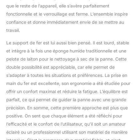
et la fonction de retrait
que le reste de l’appareil, elle s’avère parfaitement
automatique. Changez
fonctionnelle et le verrouillage est ferme. L’ensemble inspire
également les pannes à
confiance et donne immédiatement envie de se mettre au
souder chaudes à la
travail.
main sans outil
supplémentaire en
Le support de fer est lui aussi bien pensé. Il est lourd, stable
tournant l’écrou moleté
et intègre à la fois une éponge humide traditionnelle et une
en plastique sur le fer à
souder. Le fer à souder
pelote de laiton pour le nettoyage à sec de la panne. Cette
et les pannes Weller
double possibilité est appréciable, car elle permet de
d’origine offrent les
s’adapter à toutes les situations et préférences. La prise en
meilleures performances
main du fer est excellente, son ergonomie a été étudiée pour
et une durée de vie
exceptionnelle.
offrir un confort maximal et réduire la fatigue. L’équilibre est
parfait, ce qui permet de guider la panne avec une grande
précision. En somme, cette première approche est plus que
positive. On sent que chaque élément a été réfléchi pour
l’efficacité et le confort de l’utilisateur, qu’il soit un amateur
éclairé ou un professionnel utilisant son matériel de manière