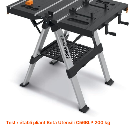
Test : établi pliant Beta Utensili C56BLP 200 kg