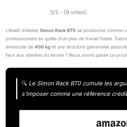
5/5 - (9 votes)
L’établi d’atelier
Simon Rack BT0
se positionne comme une
professionnels en quête d’un plan de travail fiable. Fab
annoncée de
400 kg
et une structure galvanisée associé
face aux attentes du terrain ? Nous avons passé ce produi
🔍
Le Simon Rack BT0 cumule les argume
s’imposer comme une référence crédib