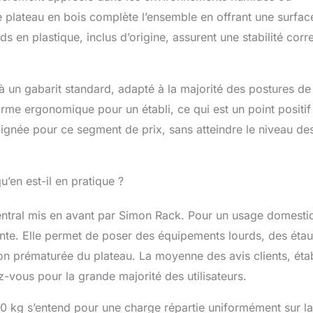
de 5 ans.
 plateau en bois complète l’ensemble en offrant une surfac
ds en plastique, inclus d’origine, assurent une stabilité corr
 un gabarit standard, adapté à la majorité des postures de
orme ergonomique pour un établi, ce qui est un point positif
soignée pour ce segment de prix, sans atteindre le niveau de
’en est-il en pratique ?
entral mis en avant par Simon Rack. Pour un usage domesti
ante. Elle permet de poser des équipements lourds, des éta
n prématurée du plateau. La moyenne des avis clients, étab
z-vous pour la grande majorité des utilisateurs.
00 kg s’entend pour une charge répartie uniformément sur la