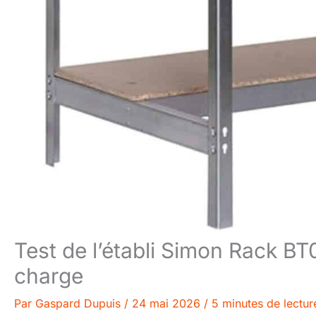
Test de l’établi Simon Rack BT
charge
Par
Gaspard Dupuis
/
24 mai 2026
/
5 minutes de lectur