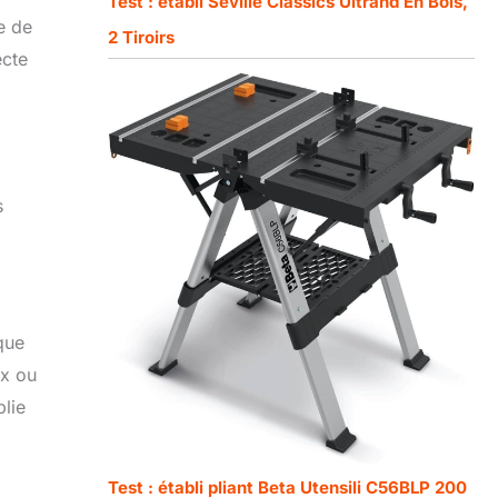
Test : établi Seville Classics Ultrahd En Bois,
e de
2 Tiroirs
ecte
s
que
ux ou
lie
Test : établi pliant Beta Utensili C56BLP 200