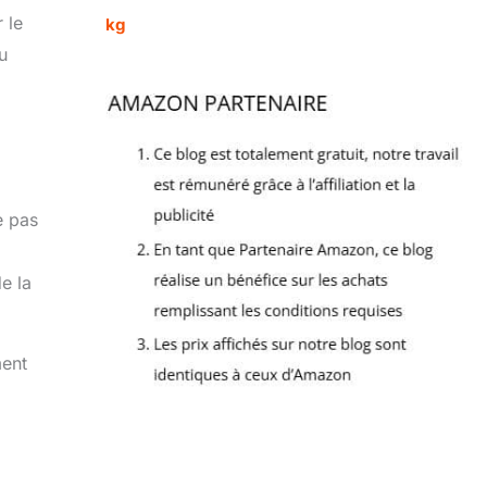
 le
kg
u
e pas
e la
ment