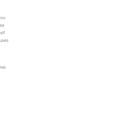
 ou
 sa
sif
euses
nel.