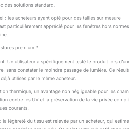
vec des solutions standard.
tuite, des conseils d'installation et garantissons une
toutes vos questions sous 24 heures. MESURES ET
 Ces Stores Alvéolés sans Outils sont conçus pour une
l : les acheteurs ayant opté pour des tailles sur mesure
 pose intérieure uniquement, nécessitant un rebord de fenêtre
 est particulièrement apprécié pour les fenêtres hors normes
cm. Largeur du store = Largeur de la fenêtre - 0,5 cm.
ine.
e ≥ Hauteur de la fenêtre
x stores premium ?
nt. Un utilisateur a spécifiquement testé le produit lors d’un
être, sans constater le moindre passage de lumière. Ce résult
éjà utilisés par le même acheteur.
olation thermique, un avantage non négligeable pour les cha
ion contre les UV et la préservation de la vie privée compl
ues courants.
 la légèreté du tissu est relevée par un acheteur, qui estim