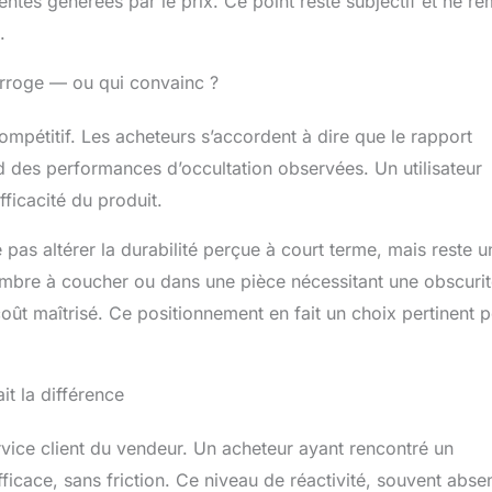
ntes générées par le prix. Ce point reste subjectif et ne re
.
terroge — ou qui convainc ?
mpétitif. Les acheteurs s’accordent à dire que le rapport
rd des performances d’occultation observées. Un utilisateur
fficacité du produit.
pas altérer la durabilité perçue à court terme, mais reste u
ambre à coucher ou dans une pièce nécessitant une obscuri
oût maîtrisé. Ce positionnement en fait un choix pertinent 
it la différence
ervice client du vendeur. Un acheteur ayant rencontré un
icace, sans friction. Ce niveau de réactivité, souvent abse