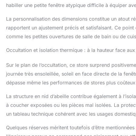
habiller une petite fenêtre atypique difficile à équiper a
consultation gra
résolution de 
INSTALLATION :
La personnalisation des dimensions constitue un atout rée
installation en
rapportent un ajustement précis et satisfaisant. Ce point
d'au moins 3,3 
comme les petites ouvertures de salle de bain ou de cuis
Hauteur du stor
Occultation et isolation thermique : à la hauteur face au
Sur le plan de l’occultation, ce store surprend positiveme
journée très ensoleillée, soleil en face directe de la fen
dépasse même les performances de stores plus coûteux d
La structure en nid d’abeille contribue également à l’is
à coucher exposées ou les pièces mal isolées. La protect
un tableau technique cohérent avec les usages domestiq
Quelques réserves méritent toutefois d’être mentionnées :