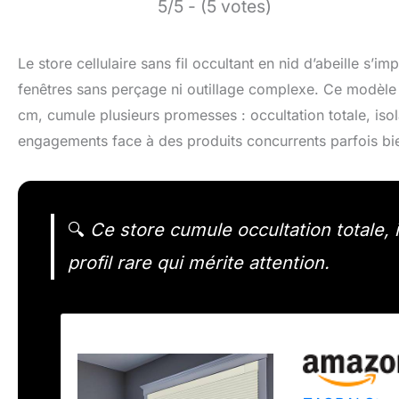
5/5 - (5 votes)
Le store cellulaire sans fil occultant en nid d’abeille s’
fenêtres sans perçage ni outillage complexe. Ce modèle
cm, cumule plusieurs promesses : occultation totale, isola
engagements face à des produits concurrents parfois bie
🔍
Ce store cumule occultation totale, 
profil rare qui mérite attention.