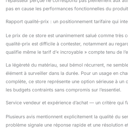
l’épaisseur perçue ne correspond pas pleinement aux atte
pas en cause les performances fonctionnelles du produit
Rapport qualité-prix : un positionnement tarifaire qui in
Le prix de ce store est unanimement salué comme très co
qualité-prix est difficile à contester, notamment au rega
qualifie même le tarif d’« incroyable » compte tenu de l’e
La légèreté du matériau, seul bémol récurrent, ne semble 
élément à surveiller dans la durée. Pour un usage en ch
complète, ce store représente une option sérieuse à un c
les budgets contraints sans compromis sur l’essentiel.
Service vendeur et expérience d’achat — un critère qui fa
Plusieurs avis mentionnent explicitement la qualité du s
problème signale une réponse rapide et une résolution eff