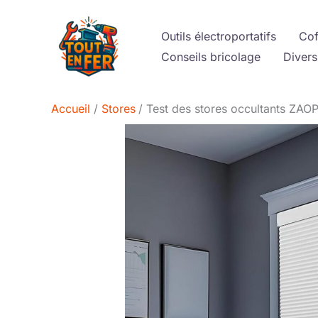
Aller
au
Outils électroportatifs
Cof
contenu
Conseils bricolage
Divers
Accueil
Stores
Test des stores occultants ZAOPA