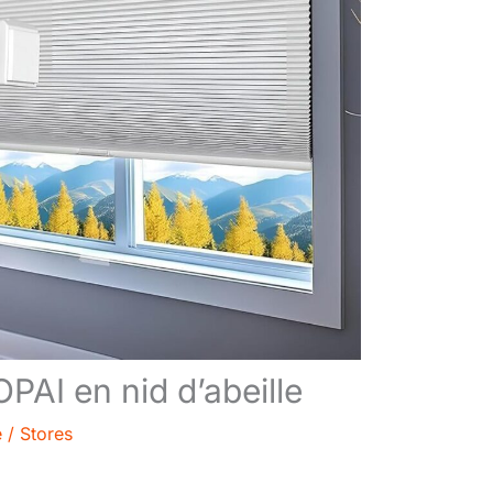
PAI en nid d’abeille
e
/
Stores