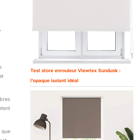
,
e
Test store enrouleur Viewtex Sundusk :
at
l’opaque isolant idéal
mbres
ètent
e que