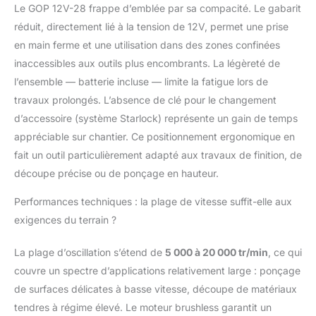
GOP 55-36)
Le GOP 12V-28 frappe d’emblée par sa compacité. Le gabarit
Manipulation facile
réduit, directement lié à la tension de 12V, permet une prise
grâce au faible poids et
au grand confort
en main ferme et une utilisation dans des zones confinées
d’utilisation
inaccessibles aux outils plus encombrants. La légèreté de
Professional 12V
l’ensemble — batterie incluse — limite la fatigue lors de
System. Puissance
travaux prolongés. L’absence de clé pour le changement
compacte. Liberté
d’accessoire (système Starlock) représente un gain de temps
totale. Toutes les
batteries sont
appréciable sur chantier. Ce positionnement ergonomique en
compatibles avec les
fait un outil particulièrement adapté aux travaux de finition, de
outils Bosch
découpe précise ou de ponçage en hauteur.
Professional nouveaux
et existants dans la
Performances techniques : la plage de vitesse suffit-elle aux
même classe de
exigences du terrain ?
tension. Livré avec :
GOP 12V-28, 1 lame
plongeante BIM
La plage d’oscillation s’étend de
5 000 à 20 000 tr/min
, ce qui
Starlock AIZ 32 APB
couvre un spectre d’applications relativement large : ponçage
de surfaces délicates à basse vitesse, découpe de matériaux
tendres à régime élevé. Le moteur brushless garantit un