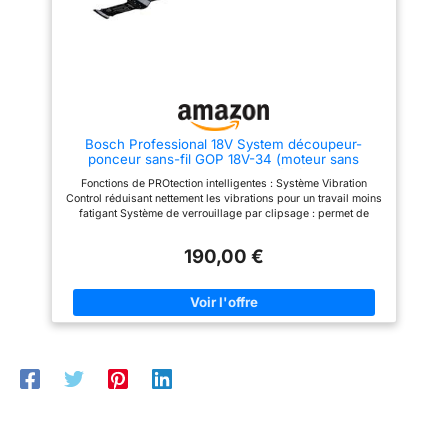
adaptateur d’aspiration, 1 petite
boîte bleue pour les
accessoires, L-BOXX
Bosch Professional 18V System découpeur-
ponceur sans-fil GOP 18V-34 (moteur sans
charbon, Vibration Control, poignée fine 180 mm,
Fonctions de PROtection intelligentes : Système Vibration
avec 1 lame plongeante)
Control réduisant nettement les vibrations pour un travail moins
fatigant Système de verrouillage par clipsage : permet de
changer de lame en quelques secondes sans l’aide d’aucune
clé et donc sans risquer de la perdre. Bonne ergonomie :
190,00 €
Poignée fine de seulement 180 mm de diamètre assurant une
maîtrise parfaite et un confort maximal Les batteries et
chargeurs sont entièrement compatibles avec le Professional
18V System Bosch et avec de nombreux autres outils de
l’Alliance batteries multi-marques AMPShare Livré avec : GOP
18V-34, 1 lame plongeante BIM StarlockPlus PAIZ 32 APB