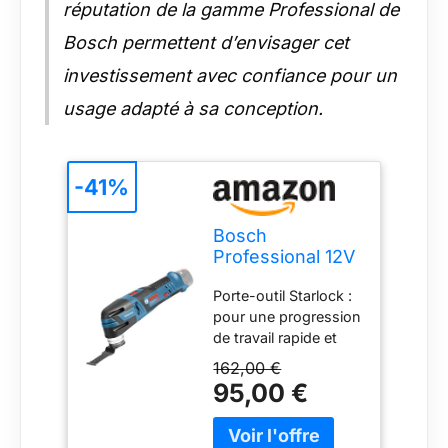
réputation de la gamme Professional de
Bosch permettent d’envisager cet
investissement avec confiance pour un
usage adapté à sa conception.
-41%
Bosch
Professional 12V
System
Porte-outil Starlock :
découpeur-
pour une progression
ponceur sans-fil
de travail rapide et
GOP 12V-28
une transmission
(vitesse
162,00 €
optimale du couple
d’oscillation à
95,00 €
machine/accessoire
vide : 5 000–20
grâce au système
000 tr/min, avec
d'accroche en étoile
1 lame