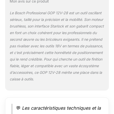
nouveaux et
Mon avis sur ce produit
existants dans la
même classe de
Le Bosch Professional GOP 12V-28 est un outil oscillant
tension. Livré avec :
sérieux, taillé pour la précision et la mobilité. Son moteur
GOP 12V-28, 1 lame
brushless, son interface Starlock et son gabarit compact
plongeante BIM
en font un choix cohérent pour les professionnels du
Starlock AIZ 32 APB
second œuvre ou les bricoleurs exigeants. Il ne prétend
pas rivaliser avec les outils 18V en termes de puissance,
et c’est précisément cette honnêteté de positionnement
qui le rend crédible. Pour qui cherche un outil de finition
fiable, léger et compatible avec un vaste écosystème
d’accessoires, ce GOP 12V-28 mérite une place dans la
caisse à outils.
💬
Les caractéristiques techniques et la