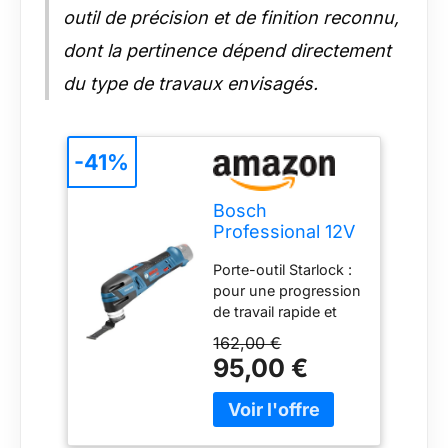
outil de précision et de finition reconnu,
dont la pertinence dépend directement
du type de travaux envisagés.
-41%
Bosch
Professional 12V
System
Porte-outil Starlock :
découpeur-
pour une progression
ponceur sans-fil
de travail rapide et
GOP 12V-28
une transmission
(vitesse
162,00 €
optimale du couple
d’oscillation à
95,00 €
machine/accessoire
vide : 5 000–20
grâce au système
000 tr/min, avec
d'accroche en étoile
1 lame
Changement
plongeante BIM