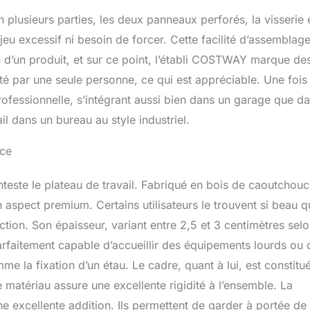
en plusieurs parties, les deux panneaux perforés, la visserie 
jeu excessif ni besoin de forcer. Cette facilité d’assemblage
n d’un produit, et sur ce point, l’établi COSTWAY marque de
té par une seule personne, ce qui est appréciable. Une fois
 professionnelle, s’intégrant aussi bien dans un garage que d
l dans un bureau au style industriel.
nce
nteste le plateau de travail. Fabriqué en bois de caoutchouc
n aspect premium. Certains utilisateurs le trouvent si beau qu
ection. Son épaisseur, variant entre 2,5 et 3 centimètres selo
 parfaitement capable d’accueillir des équipements lourds ou 
e la fixation d’un étau. Le cadre, quant à lui, est constitu
 matériau assure une excellente rigidité à l’ensemble. La
 excellente addition. Ils permettent de garder à portée de