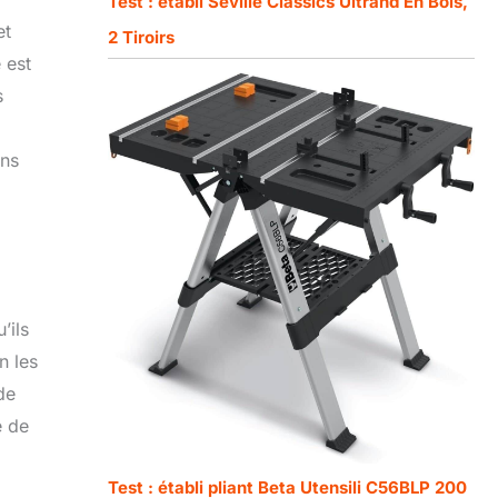
Test : établi Seville Classics Ultrahd En Bois,
et
2 Tiroirs
 est
s
ans
’ils
n les
de
é de
Test : établi pliant Beta Utensili C56BLP 200