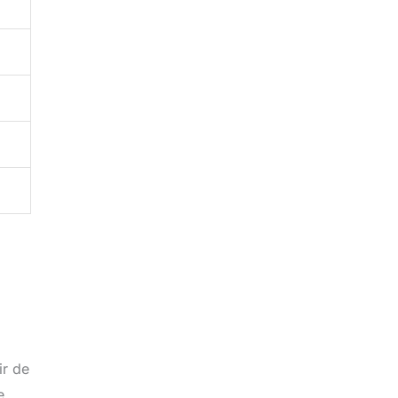
ir de
e