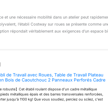
ce et une nécessaire mobilité dans un atelier peut rapideme
polyvalent, l’établi Costway sur roues se présente comme un
eption répondait véritablement aux exigences d’un espace b
i de Travail avec Roues, Table de Travail Plateau
 en Bois de Caoutchouc 2 Panneaux Perforés Cadre
pacité 1100 KG, pour Garage Atelier Bureau
 robuste】Cet établi roulant dispose d'un cadre métallique
pieds métalliques épais et des barres transversales renforcées,
ter jusqu'à 1100 kg! Que vous soudiez, perciez ou sciiez, c'est
ur vos projets les plus exigeants. 【Perfectionnez votre posture】