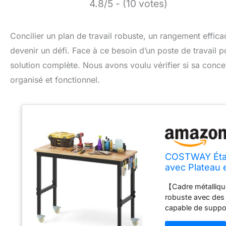
4.8/5 - (10 votes)
Concilier un plan de travail robuste, un rangement effica
devenir un défi. Face à ce besoin d’un poste de travail 
solution complète. Nous avons voulu vérifier si sa conc
organisé et fonctionnel.
COSTWAY Établ
avec Plateau
Métallique Ca
【Cadre métallique
(Naturel)
robuste avec des 
capable de suppor
la base ultime po