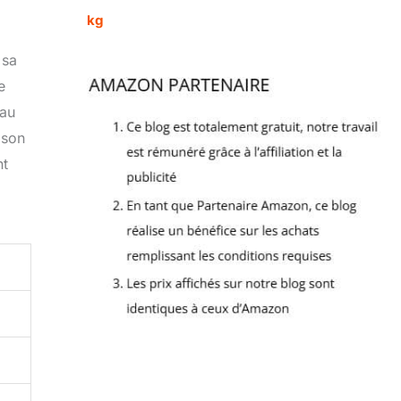
kg
 sa
e
 au
 son
nt