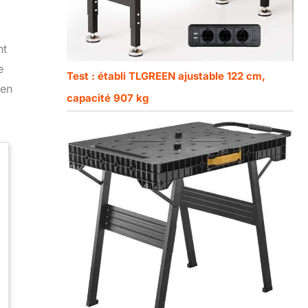
nt
e
Test : établi TLGREEN ajustable 122 cm,
ien
capacité 907 kg