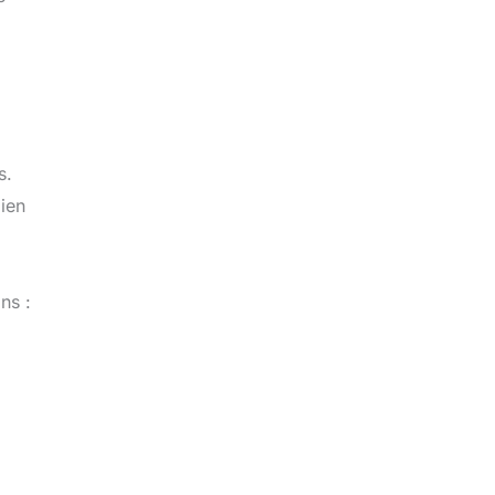
s.
ien
ns :