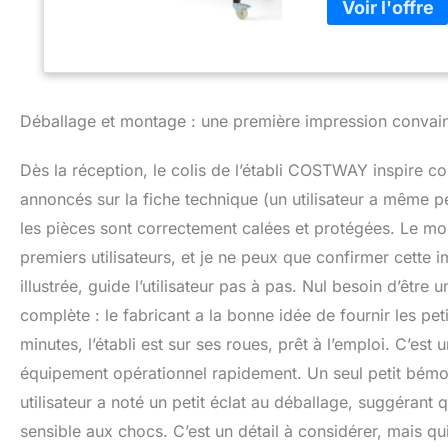
Dites adieu aux m
de personnaliser 
assise à la posit
travail premium】
est conçu pour du
latéraux pour vou
Déballage et montage : une première impression convai
outils et accessoi
plateau. (Les cro
Dès la réception, le colis de l’établi COSTWAY inspire 
pivotantes à 360° 
verrouillable garan
annoncés sur la fiche technique (un utilisateur a même pe
【Utilisation poly
les pièces sont correctement calées et protégées. Le mon
changement de jeu
premiers utilisateurs, et je ne peux que confirmer cette i
couture. C'est un
illustrée, guide l’utilisateur pas à pas. Nul besoin d’êtr
complète : le fabricant a la bonne idée de fournir les pe
minutes, l’établi est sur ses roues, prêt à l’emploi. C’es
équipement opérationnel rapidement. Un seul petit bémol
utilisateur a noté un petit éclat au déballage, suggérant
sensible aux chocs. C’est un détail à considérer, mais qui