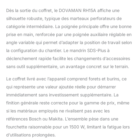
bois-40 mm, béton-32
mm, métal-13 mm. 4
Dès la sortie du coffret, le DOVAMAN RH15A affiche une
Modes pour Plus de
silhouette robuste, typique des marteaux perforateurs de
Polyvalence : Le
catégorie intermédiaire. La poignée principale offre une bonne
sélecteur latéral permet
de passer facilement
prise en main, renforcée par une poignée auxiliaire réglable en
entre perçage, perçage
angle variable qui permet d’adapter la position de travail selon
avec percussion,
la configuration du chantier. Le mandrin SDS-Plus à
burinage et réglage de
déclenchement rapide facilite les changements d’accessoires
la position du burin –
idéal pour les travaux
sans outil supplémentaire, un avantage concret sur le terrain.
de rénovation, la
Le coffret livré avec l’appareil comprend forets et burins, ce
démolition de murs, le
retrait de carrelage et
qui représente une valeur ajoutée réelle pour démarrer
les applications
immédiatement sans investissement supplémentaire. La
intensives sur béton et
finition générale reste correcte pour la gamme de prix, même
maçonnerie. Anti-
si les matériaux employés ne rivalisent pas avec les
Vibrations et
Ergonomique : Le
références Bosch ou Makita. L’ensemble pèse dans une
système anti-vibrations
fourchette raisonnable pour un 1500 W, limitant la fatigue lors
intégré réduit
d’utilisations prolongées.
efficacement les