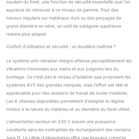
soudain du foret, une fonction de sécurité essentielle que l’on
poussière prolonge
apprécie de retrouver à ce niveau de gamme. Pour des
considérablement la
durée de vie de
travaux réguliers sur matériaux durs ou des perçages de
l’appareil – idéal pour
grand diamètre en série, un outil de catégorie supérieure
une utilisation intensive
restera plus adapté.
et régulière. Kit
Complet d’Accessoires
Confort d’utilisation et sécurité : un équilibre maîtrisé ?
: Le perforateur
burineur RH15A SDS-
Le système anti-vibration intégré atténue perceptiblement les
Plus est livré avec un
vibrations transmises aux mains et aux poignets lors du
ensemble complet
comprenant :
burinage. Ce n’est pas le niveau d’isolation que proposent les
adaptateur SDS-Plus,
systèmes AVS des grandes marques, mais l’effort est réel et
mandrin, 3 forets SDS-
appréciable pour des sessions de travail de durée modérée.
Plus, burin plat, burin
Les 6 vitesses disponibles permettent d’adapter le régime
pointu, balais de
charbon, butée de
moteur à la nature du matériau et au diamètre du foret utilisé.
profondeur, capteur de
poussière, graisse, clé,
L’alimentation secteur en 230 V assure une puissance
coffret de transport et
constante sans les contraintes de rechargement des versions
manuel d’utilisation.
sans fil. Le câble d’alimentation offre une longueur correcte