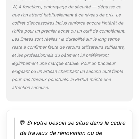
Vibrations et
Ergonomique : Le
W, 4 fonctions, embrayage de sécurité — dépasse ce
système anti-
que l’on attend habituellement à ce niveau de prix. Le
vibrations intégré
coffret d’accessoires inclus renforce encore l’intérêt de
réduit efficacement
l’offre pour un premier achat ou un outil de complément.
les vibrations pour un
Les limites sont réelles : la durabilité sur le long terme
confort d’utilisation
accru. Poignée
reste à confirmer faute de retours utilisateurs suffisants,
auxiliaire réglable à
et les professionnels du bâtiment lui préféreront
360°, grip en
légitimement une marque établie. Pour un bricoleur
caoutchouc
exigeant ou un artisan cherchant un second outil fiable
antidérapant et forme
équilibrée assurent
pour des travaux ponctuels, le RH15A mérite une
un contrôle sûr lors
attention sérieuse.
d’utilisations
prolongées. Sûr et
Durable :
L’embrayage de
sécurité intégré
💬
Si votre besoin se situe dans le cadre
protège l’utilisateur et
le moteur en cas de
de travaux de rénovation ou de
blocage. Le système