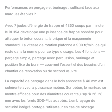
vibrations pour un
Performances en perçage et burinage : suffisant face aux
confort d’utilisation
marques établies ?
accru. Poignée
auxiliaire réglable à
Avec 7 joules d’énergie de frappe et 4350 coups par minute,
360°, grip en
caoutchouc
le RH15A développe une puissance de frappe honnête pour
antidérapant et forme
attaquer le béton courant, la brique et la maçonnerie
équilibrée assurent un
standard. La vitesse de rotation plafonne à 900 tr/min, ce qui
contrôle sûr lors
reste dans la norme pour ce type d’usage. Les 4 fonctions —
d’utilisations
prolongées. Sûr et
perçage simple, perçage avec percussion, burinage et
Durable : L’embrayage
position fixe du burin — couvrent l’essentiel des besoins d’un
de sécurité intégré
chantier de rénovation ou de second œuvre.
protège l’utilisateur et le
moteur en cas de
La capacité de perçage dans le bois annoncée à 40 mm est
blocage. Le système de
cohérente avec la puissance moteur. Sur béton, le marteau se
refroidissement
montre efficace pour des diamètres courants jusqu’à 26-28
amélioré évite la
surchauffe, tandis que
mm avec les forets SDS-Plus adaptés. L’embrayage de
la conception
sécurité intégré protège l’utilisateur en cas de blocage
résistante à la