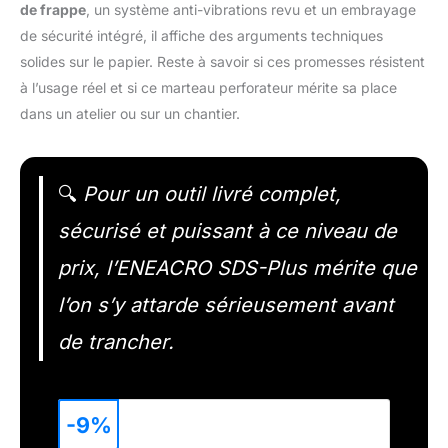
de frappe
, un système anti-vibrations revu et un embrayage
de sécurité intégré, il affiche des arguments techniques
solides sur le papier. Reste à savoir si ces promesses résistent
à l’usage réel et si ce marteau perforateur mérite sa place
dans un atelier ou sur un chantier.
🔍
Pour un outil livré complet,
sécurisé et puissant à ce niveau de
prix, l’ENEACRO SDS-Plus mérite que
l’on s’y attarde sérieusement avant
de trancher.
-9%