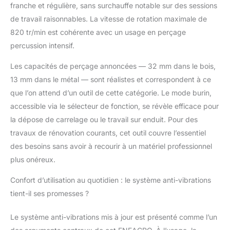
franche et régulière, sans surchauffe notable sur des sessions
rotatif offre des performances efficaces et
puissantes. Le mandrin sds-plus permet
de travail raisonnables. La vitesse de rotation maximale de
des changements d'embouts rapides et
820 tr/min est cohérente avec un usage en perçage
sûrs, assurant une progression
percussion intensif.
ininterrompue de vos projets. 💪【CE QUE
VOUS RECEVREZ】L'achat comprend :
Les capacités de perçage annoncées — 32 mm dans le bois,
Marteau Perforateur 32KI * 1 ; sds-plus
13 mm dans le métal — sont réalistes et correspondent à ce
mèches（8mm,10mm,12mm） * 3 ; sds-
que l’on attend d’un outil de cette catégorie. Le mode burin,
plus 250mm ciseau * 2 ; 360° poignée
réglable * 1； Brosse de carbone
accessible via le sélecteur de fonction, se révèle efficace pour
remplaçable 1 ensemble ; graisse
la dépose de carrelage ou le travail sur enduit. Pour des
lubrifiante * 1； Capuchon anti-poussière *
travaux de rénovation courants, cet outil couvre l’essentiel
1； Sac à outils * 1 ; 24 mois de garantie
des besoins sans avoir à recourir à un matériel professionnel
sans défaut et 12 heures ouvrables de
réponse rapide. Faites confiance à notre
plus onéreux.
offre complète et profitez d'une tranquillité
d'esprit grâce à notre garantie et à notre
Confort d’utilisation au quotidien : le système anti-vibrations
service client réactif.
tient-il ses promesses ?
Le système anti-vibrations mis à jour est présenté comme l’un