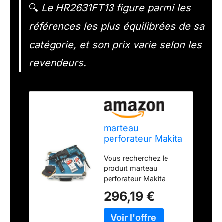
🔍
Le HR2631FT13 figure parmi les
références les plus équilibrées de sa
catégorie, et son prix varie selon les
revendeurs.
marteau
perforateur Makita
HR2631FT13, SDS-
Vous recherchez le
Plus, 800W
produit marteau
perforateur Makita
HR2631FT13, SDS-
296,19 €
Plus, 800W, retrouvez
le sur banyo.fr 3 jours
HR2631FT13 Makita