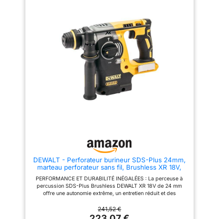
composants internes des
210 mm, chiffon, mandrin
débris, prolongeant ainsi la
automatique, mandrin
durée de vie de l'outil. 【3-EN-1
interchangeable SDS plus,
POLYVALENCE】La percussion
coffret de transport
rotative 4001WP offre trois
fonctions différentes : le mode
marteau seul (idéal pour la
démolition et le burinage), le
modèle marteau perforateur
(perce le béton, la roche et les
matériaux durs) et la fonction
burin réglable, qui s'adaptent à
divers scénarios de travail et
qui sont faciles à changer. Avec
une vitesse à vide de 520 r/min
et une fréquence d'impact
maximale de 4100bpm, la
percussion rotative 4001WP
offre des performances
efficaces et puissantes.
【DESIGN HUMANISÉ ET
DEWALT - Perforateur burineur SDS-Plus 24mm,
RÉFLÉCHI】 Pour votre sécurité
marteau perforateur sans fil, Brushless XR 18V,
et votre confort, nous avons
Unité Nue, DCH273N-XJ
conçu la 4001WP avec une
PERFORMANCE ET DURABILITÉ INÉGALÉES : La perceuse à
protection d'embrayage de
percussion SDS-Plus Brushless DEWALT XR 18V de 24 mm
sécurité pour éviter les rebonds
offre une autonomie extrême, un entretien réduit et des
et réduire la tension du poignet.
performances de perçage supérieures, ce qui en fait le choix
La poignée réglable à 360°
parfait pour les professionnels qui ont besoin d'outils fiables
241,52 €
s'adapte aux espaces restreints
et efficaces. MOTEUR BRUSHLESS 18V : Offre une autonomie
223,07 €
et aux angles difficiles. Le