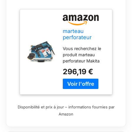
marteau
perforateur
Makita
Vous recherchez le
HR2631FT13,
produit marteau
SDS-Plus, 800W
perforateur Makita
HR2631FT13, SDS-
296,19 €
Plus, 800W,
retrouvez le sur
banyo.fr 3 jours
HR2631FT13 Makita
Disponibilité et prix à jour – informations fournies par
Amazon