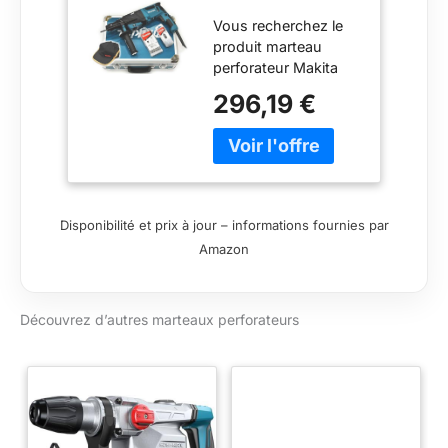
Makita
Vous recherchez le
HR2631FT13,
produit marteau
SDS-Plus, 800W
perforateur Makita
HR2631FT13, SDS-
296,19 €
Plus, 800W,
retrouvez le sur
banyo.fr 3 jours
HR2631FT13 Makita
Disponibilité et prix à jour – informations fournies par
Amazon
Découvrez d’autres marteaux perforateurs