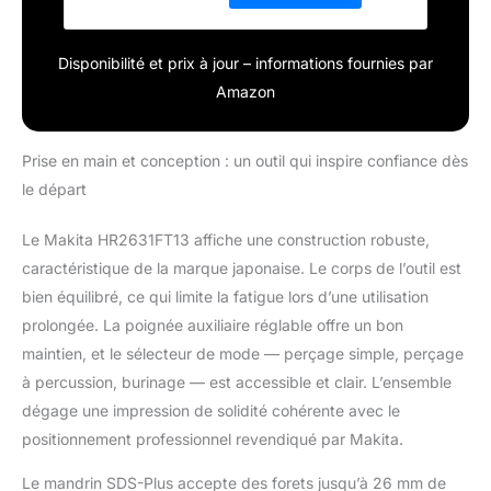
Disponibilité et prix à jour – informations fournies par
Amazon
Prise en main et conception : un outil qui inspire confiance dès
le départ
Le Makita HR2631FT13 affiche une construction robuste,
caractéristique de la marque japonaise. Le corps de l’outil est
bien équilibré, ce qui limite la fatigue lors d’une utilisation
prolongée. La poignée auxiliaire réglable offre un bon
maintien, et le sélecteur de mode — perçage simple, perçage
à percussion, burinage — est accessible et clair. L’ensemble
dégage une impression de solidité cohérente avec le
positionnement professionnel revendiqué par Makita.
Le mandrin SDS-Plus accepte des forets jusqu’à 26 mm de