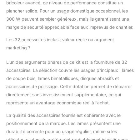
machines
bricoleur avancé, ce niveau de performance constitue un
particulièrement
plancher solide. Pour un usage domestique occasionnel, les
robustes, durables et
300 W peuvent sembler généreux, mais ils garantissent une
puissantes pour les
marge de sécurité appréciable face aux imprévus de chantier.
professionnels et les
bricoleurs experts :
Les 32 accessoires inclus : valeur réelle ou argument
qualité, puissance,
marketing ?
solidité et fiabilité se
retrouvent dans
chacune d’entre elles
L’un des arguments phares de ce kit est la fourniture de 32
accessoires. La sélection couvre les usages principaux : lames
de coupe bois, lames bimétalliques, disques abrasifs et
accessoires de polissage. Cette dotation permet de démarrer
directement sans investissement supplémentaire, ce qui
représente un avantage économique réel à l’achat.
La qualité des accessoires fournis est cohérente avec le
positionnement de la marque. Les lames présentent une
durabilité correcte pour un usage régulier, même si les
utilisateurs intensifs préféreront probablement investir dans