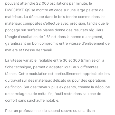
pouvant atteindre 22 000 oscillations par minute, le
multi-cutter filaire est
vendu avec un
DWE315KT-QS se montre efficace sur une large palette de
adaptateur universel,
matériaux. La découpe dans le bois tendre comme dans les
une clé Hex 3mm, une
matériaux composites s’effectue avec précision, tandis que le
spatule 52mm rigide
ponçage sur surfaces planes donne des résultats réguliers.
pour racler, une lame
Ø95mm pour déjointe,
L’angle d’oscillation de 1,6° est dans la norme du segment,
3mm de largeur, une
garantissant un bon compromis entre vitesse d’enlèvement de
lame 30*43mm Bim
matière et finesse de travail.
pour bois avec clous,
plaque de plâtre, PVC
La vitesse variable, réglable entre 30 et 300 tr/min selon la
et une lame titanium
fiche technique, permet d’adapter l’outil aux différentes
44*55 mm pour bois
tâches. Cette modulation est particulièrement appréciable lors
avec clous, plaque de
plâtre, PVC
du travail sur des matériaux délicats ou pour des opérations
ROBUSTESSE
de finition. Sur des travaux plus exigeants, comme la découpe
GARANTIE : Depuis
de carrelage ou de métal fin, l’outil reste dans sa zone de
plus de 90 ans,
confort sans surchauffe notable.
DEWALT conçoit,
fabrique et
Pour un professionnel du second œuvre ou un artisan
commercialise des