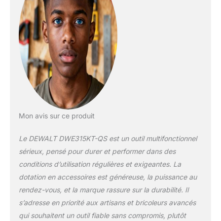
avec son moteur
puissant de 300W
qui délivre jusqu'à
22000opm avec un
angle d'oscillation de
1,6°, cet outil
polyvalent peut
effectuer de
nombreux travaux de
coupe et de
ponçage. Il dispose
également d'une
Mon avis sur ce produit
gâchette à vitesse
variable pour adapter
Le DEWALT DWE315KT-QS est un outil multifonctionnel
la vitesse au matériau
sérieux, pensé pour durer et performer dans des
ERGONOMIE : Grâce
conditions d’utilisation régulières et exigeantes. La
à son système de
dotation en accessoires est généreuse, la puissance au
changement rapide,
vous pouvez
rendez-vous, et la marque rassure sur la durabilité. Il
changer les
s’adresse en priorité aux artisans et bricoleurs avancés
accessoires sans
qui souhaitent un outil fiable sans compromis, plutôt
aucun outil, c'est un