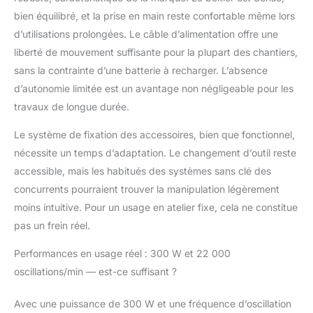
300W qui délivre
jusqu'à 22000opm
bien équilibré, et la prise en main reste confortable même lors
avec un angle
d’utilisations prolongées. Le câble d’alimentation offre une
d'oscillation de 1,6°, cet
liberté de mouvement suffisante pour la plupart des chantiers,
outil polyvalent peut
sans la contrainte d’une batterie à recharger. L’absence
effectuer de nombreux
d’autonomie limitée est un avantage non négligeable pour les
travaux de coupe et de
ponçage. Il dispose
travaux de longue durée.
également d'une
gâchette à vitesse
Le système de fixation des accessoires, bien que fonctionnel,
variable pour adapter la
nécessite un temps d’adaptation. Le changement d’outil reste
vitesse au matériau
accessible, mais les habitués des systèmes sans clé des
ERGONOMIE : Grâce à
concurrents pourraient trouver la manipulation légèrement
son système de
changement rapide,
moins intuitive. Pour un usage en atelier fixe, cela ne constitue
vous pouvez changer
pas un frein réel.
les accessoires sans
aucun outil, c'est un
Performances en usage réel : 300 W et 22 000
produit ergonomique et
oscillations/min — est-ce suffisant ?
précis pour des
utilisations multiples
Avec une puissance de 300 W et une fréquence d’oscillation
COMPOSITION : Ce