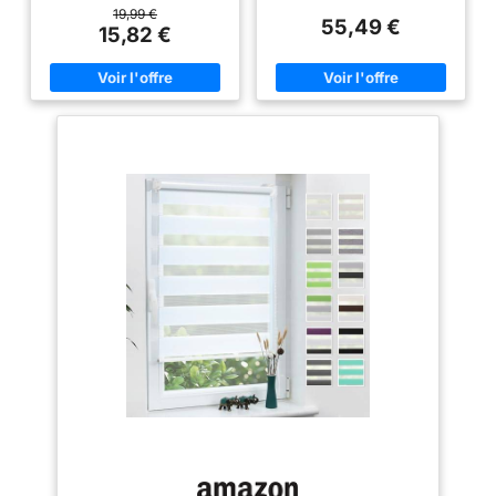
être utilisé dans l’endroit
finition élégante et supérieure.
19,99 €
55,49 €
humide Deux méthodes de
Le double tissu à bandes
15,82 €
fixation: Le store enrouleur jour
alternées permet de combiner
nuit peut être fixé rapidement et
intimité, entrée de lumière et
facilement sans perçage, et
protection solaire dans un store
fixer le store avec nos
moderne et fonctionnel. ❤️
accessoires. Absolument, vous
𝗗É𝗧𝗔𝗜𝗟𝗦 𝗘𝗡 𝗔𝗟𝗨𝗠𝗜𝗡𝗜𝗨𝗠
pouvez aussi l'installez sur le
𝗗𝗘 𝗤𝗨𝗔𝗟𝗜𝗧É 𝗠𝗔𝗫𝗜𝗠𝗔𝗟𝗘
mur ou le plafond par faire le
sur le coffre, la chaînette et le
perçage Lumière réglable : Le
contrepoids caché. C’est la
store est composé d'une
grande différence face à la
alternance de bandes
plupart des stores jour nuit du
transparentes et opaques. Les
marché : un système plus
tissus translucides adoucissent
élégant, résistant et
la lumière qui peut bloquer le
visuellement propre pour
soleil et protéger votre intimité.
maison, bureaux et commerces.
Vous pouvez bloquer la lumière
⭐ 𝗦𝗧𝗢𝗥𝗘 𝗘𝗡𝗥𝗢𝗨𝗟𝗘𝗨𝗥 𝗝𝗢𝗨𝗥
du soleil en tournant la chaîne
𝗡𝗨𝗜𝗧 Contrôlez le passage de
Application: C'est un bon choix
la lumière selon la position des
du décor familial. Le store est
bandes. Superposez les zones
aussi convient aux bureaux,
opaques pour réduire l’entrée
cafés, salles de conférence,
du soleil et gagner en intimité,
hôtel, halls, bibliothèque, etc
ou ouvrez les bandes
Choix de la taille : La largeur
translucides pour illuminer
indiquée correspond à la
cuisine, salon, salle de bain,
largeur du tissu. Largeur de
chambre ou bureau. Le tissu
commande recommandée :
mesure 2 cm de moins que la
largeur de la vitre + 4 cm (ne
mesure support à support. 📐
pas dépasser la poignée)
𝗜𝗡𝗦𝗧𝗔𝗟𝗟𝗔𝗧𝗜𝗢𝗡 𝗙𝗔𝗖𝗜𝗟𝗘
𝗔𝗨 𝗠𝗨𝗥 𝗢𝗨 𝗔𝗨 𝗣𝗟𝗔𝗙𝗢𝗡𝗗