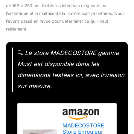
de 163 x 250 cm, il cible les intérieurs exigeants où
l’esthétique et la maîtrise de la lumière sont prioritaires. Nous
l’avons passé en revue pour déterminer ce qu’il vaut
réellement.
🔍
Le store MADECOSTORE gamme
Must est disponible dans les
dimensions testées ici, avec livraison
sur mesure.
MADECOSTORE
Store Enrouleur