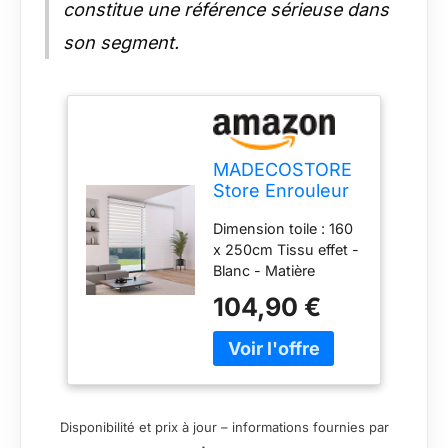
constitue une référence sérieuse dans
son segment.
MADECOSTORE
Store Enrouleur
Jour Nuit alutech
Dimension toile : 160
avec Coffre -
x 250cm Tissu effet -
Gamme Must -
Blanc - Matière
Blanc - L163 x
Garantie - Entretien
H250cm
104,90 €
Eponge humide
Disponibilité et prix à jour – informations fournies par