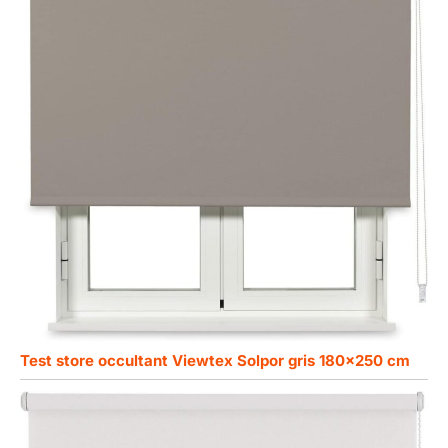
Test store occultant Viewtex Solpor gris 180×250 cm