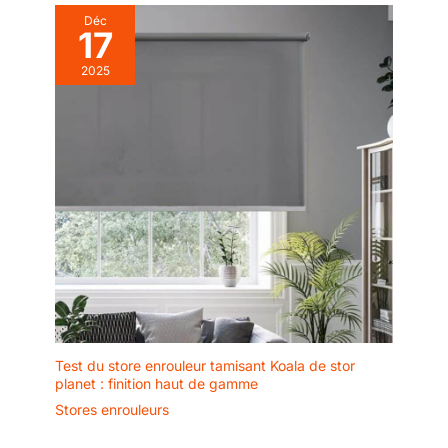
Déc
17
2025
Test du store enrouleur tamisant Koala de stor
planet : finition haut de gamme
Stores enrouleurs