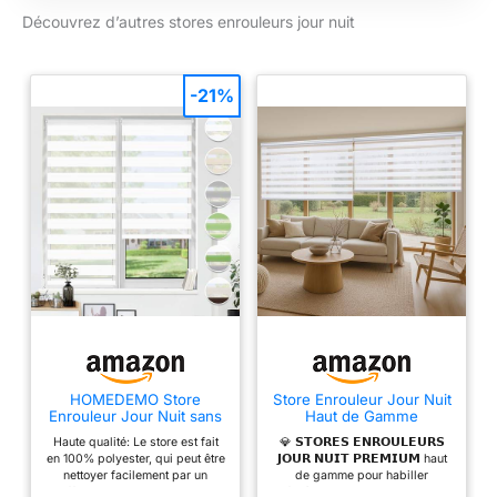
Découvrez d’autres stores enrouleurs jour nuit
-21%
HOMEDEMO Store
Store Enrouleur Jour Nuit
Enrouleur Jour Nuit sans
Haut de Gamme
Perçage, 60 x 120 cm,
Installation Facile 60x250
Haute qualité: Le store est fait
💎 𝗦𝗧𝗢𝗥𝗘𝗦 𝗘𝗡𝗥𝗢𝗨𝗟𝗘𝗨𝗥𝗦
Blanc
cm Blanc
en 100% polyester, qui peut être
𝗝𝗢𝗨𝗥 𝗡𝗨𝗜𝗧 𝗣𝗥𝗘𝗠𝗜𝗨𝗠 haut
nettoyer facilement par un
de gamme pour habiller
chiffon humide, et il peut aussi
fenêtres et portes avec une