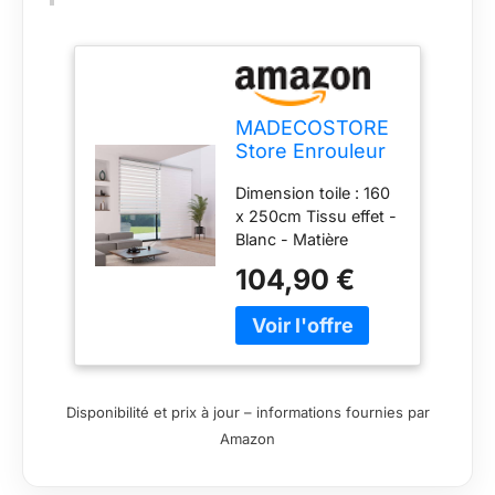
MADECOSTORE
Store Enrouleur
Jour Nuit alutech
Dimension toile : 160
avec Coffre -
x 250cm Tissu effet -
Gamme Must -
Blanc - Matière
Blanc - L163 x
Garantie - Entretien
H250cm
104,90 €
Eponge humide
Disponibilité et prix à jour – informations fournies par
Amazon