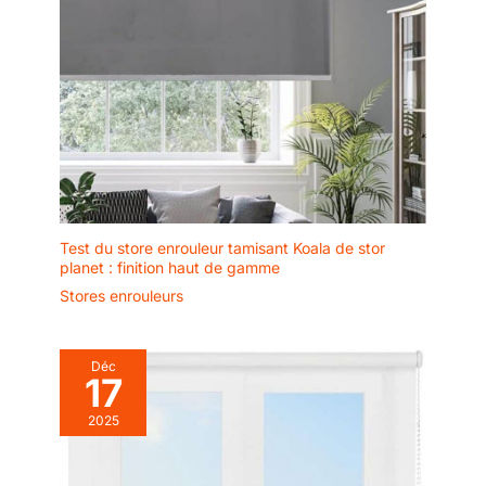
Test du store enrouleur tamisant Koala de stor
planet : finition haut de gamme
Stores enrouleurs
Déc
17
2025