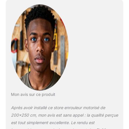
facile a monter avec
percage! ⭐ STORE
ÉLÉCTRIQUE INTÉRIEUR
Stores jour et nuit 100%
polyester, décoratifs et
fonctionnels, parfaits
pour tout espace comme
salon, chambre, cuisine
ou bureau. Hauteurs de
180 et 250 cm, idéals
pour fenêtres et portes
disponibles jusqu'à 180
cm de largeur. Mesurez
de support à support, le
tissu est 2,5 cm plus
Mon avis sur ce produit
étroit. ❤️STORE
ENROULEUR
Après avoir installé ce store enrouleur motorisé de
ÉLÉCTRIQUE DE HAUTE
QUALITÉ Store
200×250 cm, mon avis est sans appel : la qualité perçue
automatique avec
est tout simplement excellente. Le rendu est
moteur et