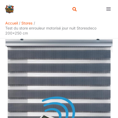
Aller
Rechercher
au
contenu
Accueil
Stores
Test du store enrouleur motorisé jour nuit Storesdeco
200×250 cm