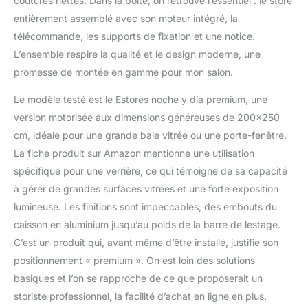
coutures nettes. Dans la boîte, on retrouve l’essentiel : le store
QUALITÉ Store
automatique avec
entièrement assemblé avec son moteur intégré, la
moteur et
télécommande, les supports de fixation et une notice.
télécommande. Moteur
L’ensemble respire la qualité et le design moderne, une
avec batterie lithium 12V,
promesse de montée en gamme pour mon salon.
puissance 0,3 N.m,
vitesse 30 tr/min.
Le modèle testé est le Estores noche y día premium, une
Télécommande
version motorisée aux dimensions généreuses de 200×250
multicanal pour jusqu’à
15 stores. Chaque store
cm, idéale pour une grande baie vitrée ou une porte-fenêtre.
a 1 télécommande. Inclus
La fiche produit sur Amazon mentionne une utilisation
: câble USB 3 m (USB DC
spécifique pour une verrière, ce qui témoigne de sa capacité
5V 2A) pour une
à gérer de grandes surfaces vitrées et une forte exposition
recharge facile. 📐
FACILE À NETTOYER
lumineuse. Les finitions sont impeccables, des embouts du
avec un chiffon
caisson en aluminium jusqu’au poids de la barre de lestage.
légèrement humide.
C’est un produit qui, avant même d’être installé, justifie son
Nous proposons un
positionnement « premium ». On est loin des solutions
service après-vente pour
garantir une excellente
basiques et l’on se rapproche de ce que proposerait un
satisfaction client. Idéal
storiste professionnel, la facilité d’achat en ligne en plus.
store salon store cuisine