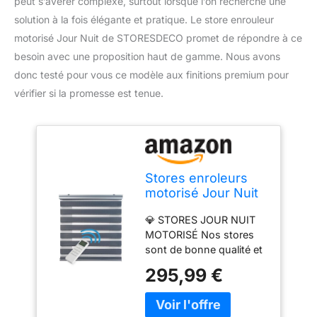
peut s’avérer complexe, surtout lorsque l’on recherche une
solution à la fois élégante et pratique. Le store enrouleur
motorisé Jour Nuit de STORESDECO promet de répondre à ce
besoin avec une proposition haut de gamme. Nous avons
donc testé pour vous ce modèle aux finitions premium pour
vérifier si la promesse est tenue.
Stores enroleurs
motorisé Jour Nuit
Premium Double
💎 STORES JOUR NUIT
Tissu Finitions Haut
MOTORISÉ Nos stores
de Gamme Galerie
sont de bonne qualité et
et chaînette en
ils sont produit en
Aluminium Qualité
295,99 €
Europe. Les support
maximale pour
PREMIUM sont en metal
Fenêtres et Portes
pourgarantir une bonne
Store Zébre