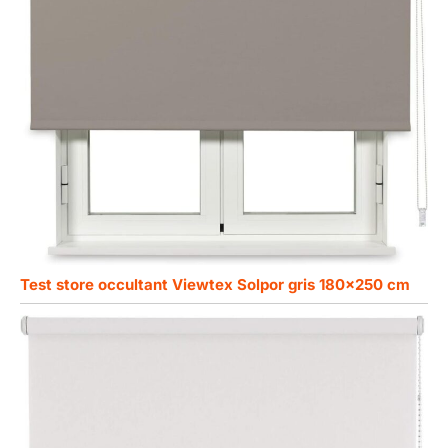
Test store occultant Viewtex Solpor gris 180×250 cm