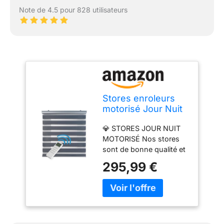
Note de 4.5 pour 828 utilisateurs
Stores enroleurs
motorisé Jour Nuit
Premium Double
💎 STORES JOUR NUIT
Tissu Finitions Haut
MOTORISÉ Nos stores
de Gamme Galerie
sont de bonne qualité et
et chaînette en
ils sont produit en
Aluminium Qualité
295,99 €
Europe. Les support
maximale pour
PREMIUM sont en metal
Fenêtres et Portes
pourgarantir une bonne
Store Zébre
qualité et une esthétique
STORESDECO
de maximum
Argent 200x250 cm
élégance.Les stores sont