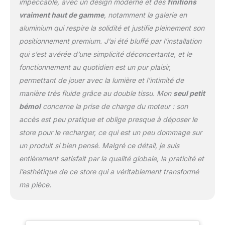
impeccable, avec un design moderne et des
finitions
télécommande. Moteur
vraiment haut de gamme
, notamment la galerie en
avec batterie lithium 12V,
puissance 0,3 N.m,
aluminium qui respire la solidité et justifie pleinement son
vitesse 30 tr/min.
positionnement premium. J’ai été bluffé par l’installation
Télécommande
qui s’est avérée d’une simplicité déconcertante, et le
multicanal pour jusqu’à
fonctionnement au quotidien est un pur plaisir,
15 stores. Chaque store
a 1 télécommande. Inclus
permettant de jouer avec la lumière et l’intimité de
: câble USB 3 m (USB DC
manière très fluide grâce au double tissu. Mon
seul petit
5V 2A) pour une
bémol
concerne la prise de charge du moteur : son
recharge facile. 📐
accès est peu pratique et oblige presque à déposer le
FACILE À NETTOYER
avec un chiffon
store pour le recharger, ce qui est un peu dommage sur
légèrement humide.
un produit si bien pensé. Malgré ce détail, je suis
Nous proposons un
entièrement satisfait par la qualité globale, la praticité et
service après-vente pour
l’esthétique de ce store qui a véritablement transformé
garantir une excellente
ma pièce.
satisfaction client. Idéal
store salon store cuisine
store salle à manger
store salle de bain store