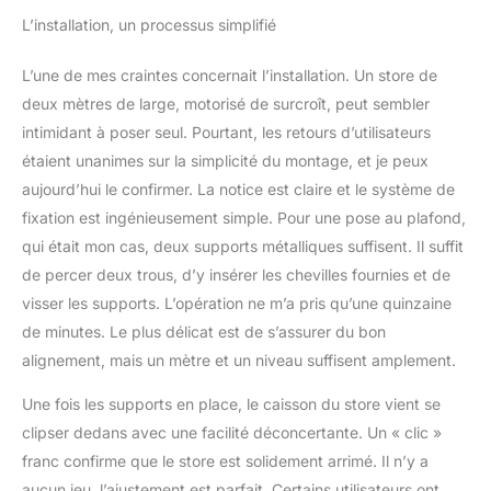
store salle à manger
L’installation, un processus simplifié
store salle de bain store
chambre ou store bureau
L’une de mes craintes concernait l’installation. Un store de
avec des caractéristiques
deux mètres de large, motorisé de surcroît, peut sembler
de haute qualité pour
intimidant à poser seul. Pourtant, les retours d’utilisateurs
améliorer votre espace.
✅ CONÇU ET
étaient unanimes sur la simplicité du montage, et je peux
DÉVELOPPÉ EN EUROPE
aujourd’hui le confirmer. La notice est claire et le système de
Marque avec plus de 40
fixation est ingénieusement simple. Pour une pose au plafond,
ans d’expérience dans la
qui était mon cas, deux supports métalliques suffisent. Il suffit
décoration de la maison.
Garantie de qualité et
de percer deux trous, d’y insérer les chevilles fournies et de
service client ainsi qu’un
visser les supports. L’opération ne m’a pris qu’une quinzaine
service après-vente
de minutes. Le plus délicat est de s’assurer du bon
excellent pour vous offrir
alignement, mais un mètre et un niveau suffisent amplement.
confiance et satisfaction
maximale à chaque achat
Une fois les supports en place, le caisson du store vient se
clipser dedans avec une facilité déconcertante. Un « clic »
franc confirme que le store est solidement arrimé. Il n’y a
aucun jeu, l’ajustement est parfait. Certains utilisateurs ont