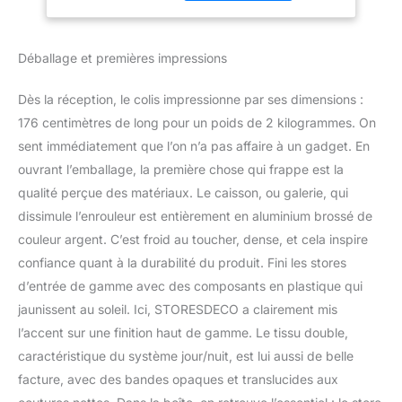
qualité et une esthétique
STORESDECO
de maximum
Argent 200x250 cm
élégance.Les stores sont
Déballage et premières impressions
facile a monter avec
percage! ⭐ STORE
Dès la réception, le colis impressionne par ses dimensions :
ÉLÉCTRIQUE INTÉRIEUR
Stores jour et nuit 100%
176 centimètres de long pour un poids de 2 kilogrammes. On
polyester, décoratifs et
sent immédiatement que l’on n’a pas affaire à un gadget. En
fonctionnels, parfaits
ouvrant l’emballage, la première chose qui frappe est la
pour tout espace comme
qualité perçue des matériaux. Le caisson, ou galerie, qui
salon, chambre, cuisine
dissimule l’enrouleur est entièrement en aluminium brossé de
ou bureau. Hauteurs de
180 et 250 cm, idéals
couleur argent. C’est froid au toucher, dense, et cela inspire
pour fenêtres et portes
confiance quant à la durabilité du produit. Fini les stores
disponibles jusqu'à 180
d’entrée de gamme avec des composants en plastique qui
cm de largeur. Mesurez
jaunissent au soleil. Ici, STORESDECO a clairement mis
de support à support, le
tissu est 2,5 cm plus
l’accent sur une finition haut de gamme. Le tissu double,
étroit. ❤️STORE
caractéristique du système jour/nuit, est lui aussi de belle
ENROULEUR
facture, avec des bandes opaques et translucides aux
ÉLÉCTRIQUE DE HAUTE